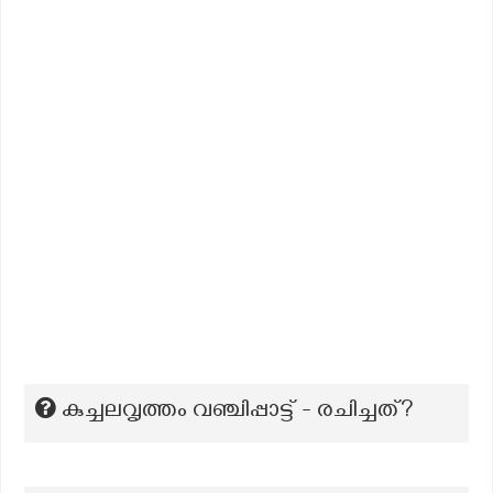
കുച്ചലവൃത്തം വഞ്ചിപ്പാട്ട് - രചിച്ചത്?