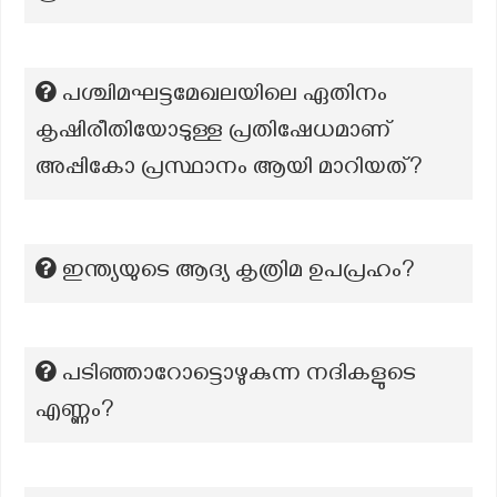
പശ്ചിമഘട്ടമേഖലയിലെ ഏതിനം
കൃഷിരീതിയോടുള്ള പ്രതിഷേധമാണ്
അപ്പികോ പ്രസ്ഥാനം ആയി മാറിയത്?
ഇന്ത്യയുടെ ആദ്യ കൃത്രിമ ഉപപ്രഹം?
പടിഞ്ഞാറോട്ടൊഴുകുന്ന നദികളുടെ
എണ്ണം?