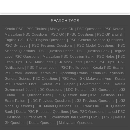
SEARCH TAGS
Kerala PSC | PSC Thulasi | Malayalam GK | PSC Questions | PSC Kerala |
Malayalam PSC Questions | PSC GK | KPSC Questions | PSC GK English |
English GK | PSC English Questions | PSC General Science Questions |
PSC Syllabus | PSC Previous Questions | PSC Model Questions | PSC
Science Questions | PSC Question Paper | PSC Question Bank | Degree
Level PSC Questions | Malayalam PSC Question Bank | PSC Notes | PSC
Exam Tips | PSC Mock Tests | GK Mock Tests | Kerala PSC Tips | PSC
Notifications | PSC Thulasi Login | PSC Profile Login | Kerala PSC Exams |
PSC Exam Calendar | Kerala PSC Upcoming Exams | Kerala PSC Syllabus |
General Science PSC Questions | PSC App | GK Malayalam App | Kerala
PSC Ranked Lists | Kerala PSC Helper | Government Jobs | Kerala
Government Jobs | LDC Questions | LDC Kerala | LGS Questions | LGS
Kerala | LDC Question Bank | LGS Question Bank | KAS Questions | LDC
Exam Pattern | LDC Previous Questions | LGS Previous Questions | LGS
Model Questions | LDC Model Questions | LDC Rank File | LDC Question
Bank | Kerala PSC Repeated Questions | Best PSC Questions | Latest PSC
Questions | Current Affairs | Government Job Exams | UPSC | RRB | Kerala
GK Questions | Kerala Questions | Malayalam Questions