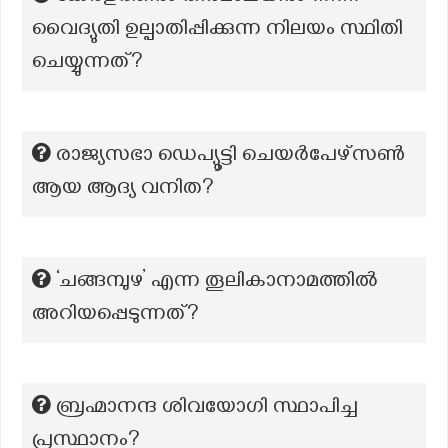
വൈദ്യുതി ഉല്പാതിപ്പിക്കുന്ന നിലയം സ്ഥിതി
ചെയ്യുന്നത്?
രാജ്യസഭാ ഡെപ്യൂട്ടി ചെയർപേഴ്സൺ
ആയ ആദ്യ വനിത?
‘ചങ്ങമ്പുഴ’ എന്ന തൂലികാനാമത്തില്‍
അറിയപ്പെടുന്നത്?
ബ്രഹ്മാനന്ദ ശിവയോഗി സ്ഥാപിച്ച
പ്രസ്ഥാനം?