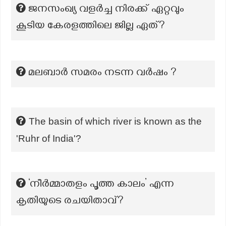
ജനസംഖ്യ വളർച്ച നിരക്ക് ഏറ്റവും
കൂടിയ കേരളത്തിലെ ജില്ല ഏത്?
മലബാർ സമരം നടന്ന വർഷം ?
The basin of which river is known as the
'Ruhr of India'?
‘നീർമ്മാതളം പൂത്ത കാലം’ എന്ന
കൃതിയുടെ രചയിതാവ്?