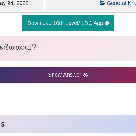
y 24, 2022
General Kn
Download 10th Level/ LDC App
കർത്താവ്?
Show Answer
NS