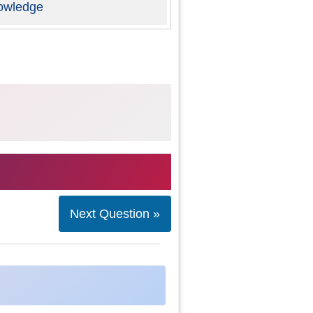
owledge
Next Question »