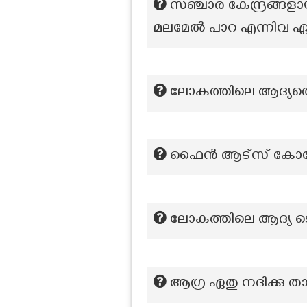
സഞ്ചാര കേന്ദ്രങ്ങളാ
മലമേൽ പാറ എന്നിവ ഏത
ലോകത്തിലെ ആദ്യത
ഫൈൻ ആട്സ് കോളേജ
ലോകത്തിലെ ആദ്യ ടെസ്റ
ആഗ്ര ഏതു നദിക്കു ത