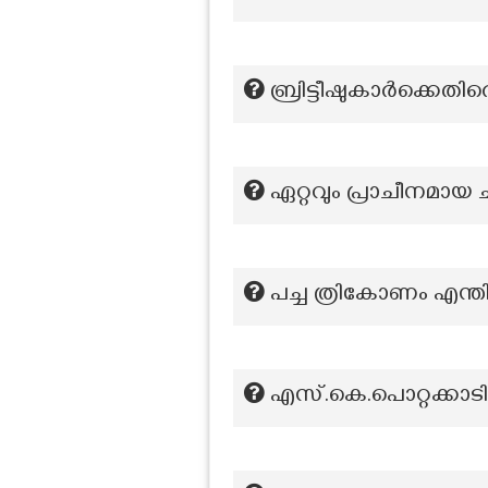
ബ്രിട്ടീഷുകാർക്കെ
ഏറ്റവും പ്രാചീനമായ ച
പച്ച ത്രികോണം എന്തിന
എസ്.കെ.പൊറ്റക്കാടി