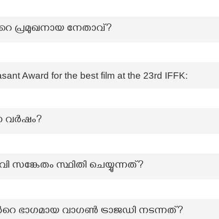
 പ്രമുഖനായ നേതാവ്?
nt Award for the best film at the 23rd IFFK:
്ന വർഷം?
 സങ്കേതം സ്ഥിതി ചെയ്യുന്നത്?
‍റെ ഭാഗമായ വാഗണ്‍ ട്രാജഡി നടന്നത്?