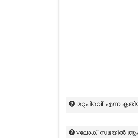
‘മറുപിറവി’ എന്ന കൃ
vലോക് സഭയിൽ ആംഗ്ലോ