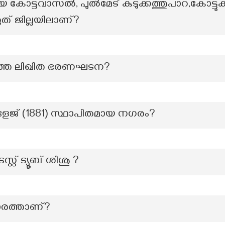
യ കോട്ടവാസൽ, പുൽമേട് കുടുക്കത്തുപാറ,കോട്ടുക
് ജില്ലയിലാണ്?
്തെ ലിഖിത ഭരണഘടന?
് (1881) സ്ഥാപിതമായ നഗരം?
്റ് ട്യൂബ് ശിശു ?
ാരത്താണ്?