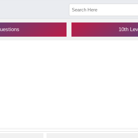
uestions
10th Le