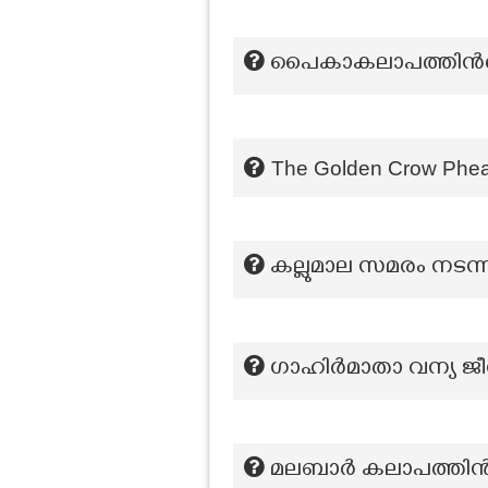
പൈകാകലാപത്തിൻറെ
The Golden Crow Pheasa
കല്ലുമാല സമരം നടന
ഗാഹിർമാതാ വന്യ ജീവി
മലബാര്‍ കലാപത്തിന്