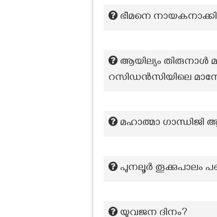
ഭീമനെ നായകനാക്കി 
ആയില്യം തിരുനാൾ മ
റസിഡൻസിയിലെ മാനേജ
മഹാത്മാ ഗാന്ധിജി ആ
പുനലൂർ തൂക്കുപാലം
യുവജന ദിനം?