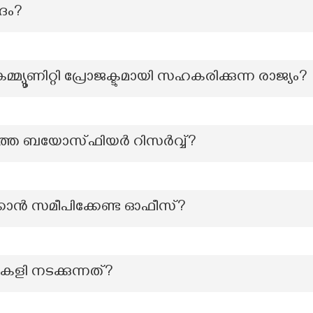
േദം?
്യൂണിറ്റി പ്രോജക്ടുമായി സഹകരിക്കുന്ന രാജ്യം?
തെ ബയോസ്ഫിയര്‍ റിസര്‍വ്വ്?
കാൻ സമീപിക്കേണ്ട ഓഫീസ്?
ളി നടക്കുന്നത്?