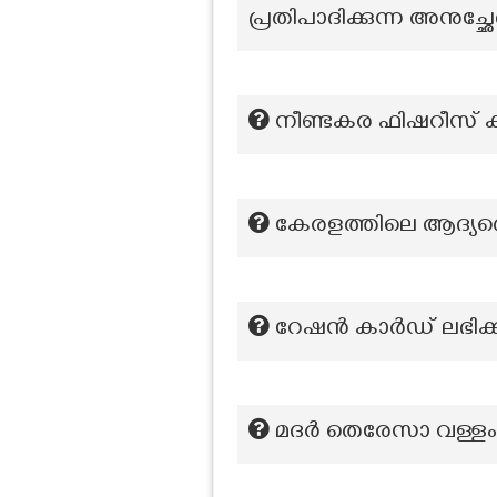
പ്രതിപാദിക്കുന്ന അനുച്ഛ
നീണ്ടകര ഫിഷറീസ് കമ്മ
കേരളത്തിലെ ആദ്യത്
റേഷൻ കാർഡ് ലഭിക്
മദർ തെരേസാ വള്ളംക