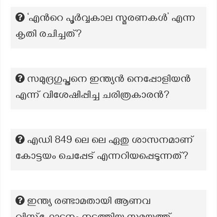
‘എന്‍റെ പൂർവ്വകാല സ്മരണകൾ’ എന്ന
കൃതി രചിച്ചത്?
സമുദ്രഗുപ്തനെ ഇന്ത്യൻ നെപ്പോളിയൻ
എന്ന് വിശേഷിപ്പിച്ച ചരിത്രകാരൻ?
എഡി 849 ലെ ലെ ഏതു ശാസനമാണ്
കോട്ടയം ചെപ്പേട് എന്നറിയപ്പെടുന്നത്?
ഇന്ത്യ രണ്ടാമതായി ആണവ