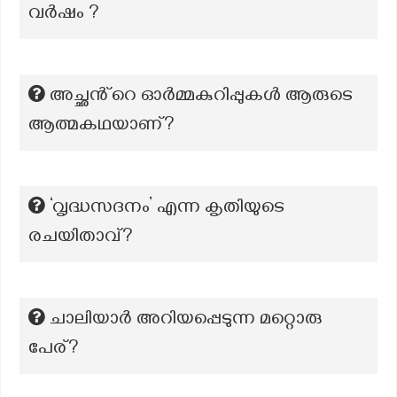
വർഷം ?
അച്ഛൻ്റെ ഓർമ്മകുറിപ്പുകൾ ആരുടെ
ആത്മകഥയാണ്?
‘വൃദ്ധസദനം’ എന്ന കൃതിയുടെ
രചയിതാവ്?
ചാലിയാര്‍ അറിയപ്പെടുന്ന മറ്റൊരു
പേര്?