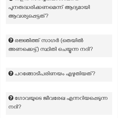
പുനരുദ്ധരിക്കണമെന്ന് ആദ്യമായി
ആവശ്യപ്പെട്ടത്?
രജ്ഞിത്ത് സാഗർ (തെയിൽ
അണക്കെട്ട്) സ്ഥിതി ചെയ്യുന്ന നദി?
പറങ്ങോടീപരിണയം എഴുതിയത്?
ഗോവയുടെ ജീവരേഖ എന്നറിയപ്പെടുന്ന
നദി?