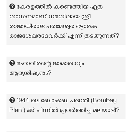
കേരളത്തിൽ കണ്ടെത്തിയ ഏതു
ശാസനമാണ് നമശിവായ ശ്രീ
രാജാധിരാജ പരമേശ്വര ഭട്ടാരക
രാജശേഖരദേവർക്ക് എന്ന് തുടങ്ങുന്നത്?
മഹാവീരന്റെ ജാമാതാവും
ആദ്യശിഷ്യനും?
1944 ലെ ബോംബെ പദ്ധതി (Bombay
Plan ) ക്ക് പിന്നിൽ പ്രവർത്തിച്ച മലയാളി?