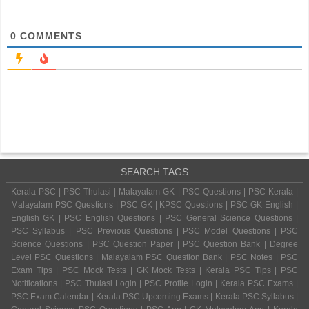
0
COMMENTS
SEARCH TAGS
Kerala PSC | PSC Thulasi | Malayalam GK | PSC Questions | PSC Kerala |
Malayalam PSC Questions | PSC GK | KPSC Questions | PSC GK English |
English GK | PSC English Questions | PSC General Science Questions |
PSC Syllabus | PSC Previous Questions | PSC Model Questions | PSC
Science Questions | PSC Question Paper | PSC Question Bank | Degree
Level PSC Questions | Malayalam PSC Question Bank | PSC Notes | PSC
Exam Tips | PSC Mock Tests | GK Mock Tests | Kerala PSC Tips | PSC
Notifications | PSC Thulasi Login | PSC Profile Login | Kerala PSC Exams |
PSC Exam Calendar | Kerala PSC Upcoming Exams | Kerala PSC Syllabus |