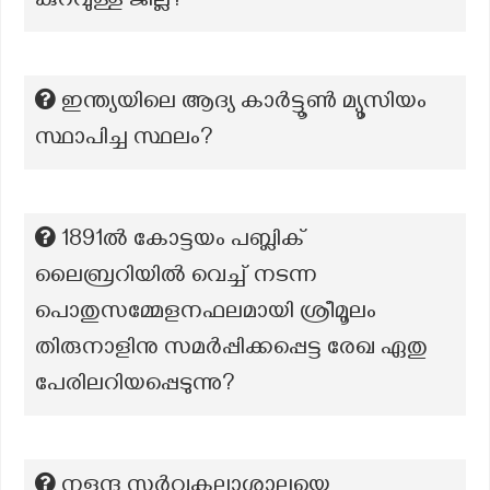
കുറവുള്ള ജില്ല?
ഇന്ത്യയിലെ ആദ്യ കാർട്ടൂൺ മ്യൂസിയം
സ്ഥാപിച്ച സ്ഥലം?
1891ൽ കോട്ടയം പബ്ലിക്
ലൈബ്രറിയിൽ വെച്ച് നടന്ന
പൊതുസമ്മേളനഫലമായി ശ്രീമൂലം
തിരുനാളിനു സമർപ്പിക്കപ്പെട്ട രേഖ ഏതു
പേരിലറിയപ്പെടുന്നു?
നളന്ദ സർവ്വകലാശാലയെ