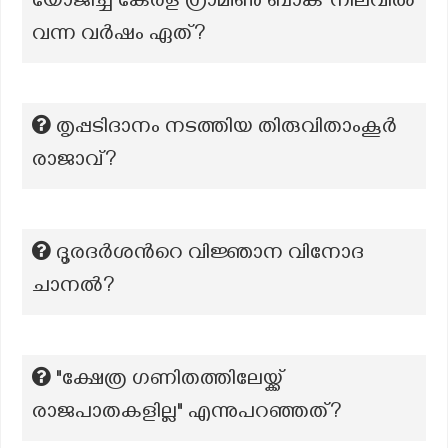
യോജിച്ച കേരള ഗ്രാമീൺ ബാങ്ക് നിലവിൽ
വന്ന വർഷം ഏത്?
തൃപ്പടിദാനം നടത്തിയ തിരുവിതാംകൂർ
രാജാവ്?
ദൂരദര്‍ശന്‍റെ വിജ്ഞാന വിനോദ
ചാനല്‍?
"ക്ഷേത്ര ഗണിതത്തിലേയ്ക്ക്
രാജപാതകളില്ല" എന്നുപറഞ്ഞത്?