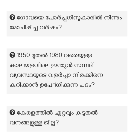
ഗോവയെ പോർച്ചുഗീസുകാരിൽ നിന്നും
മോചിപ്പിച്ച വർഷം?
1950 മുതൽ 1980 വരെയുള്ള
കാലയളവിലെ ഇന്ത്യൻ സമ്പദ്
വ്യവസ്ഥയുടെ വളർച്ചാ നിരക്കിനെ
കുറിക്കാൻ ഉപേriഗിക്കുന്ന പദം?
കേരളത്തില്‍ ഏറ്റവും കൂടുതല്‍
വനങ്ങളുള്ള ജില്ല?