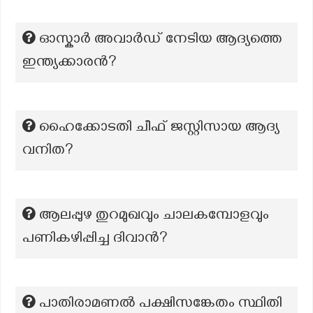
ഓസ്കാര്‍ അവാര്‍ഡ് നേടിയ ആദ്യത്തെ
ഇന്ത്യക്കാരന്‍?
ഹൈക്കോടതി ചീഫ് ജസ്റ്റിസായ ആദ്യ
വനിത?
ആലപ്പുഴ തുറമുഖവും ചാലകമ്പോളവും
പണികഴിപ്പിച്ച ദിവാൻ?
പാതിരാമണൽ പക്ഷിസങ്കേതം സ്ഥിതി