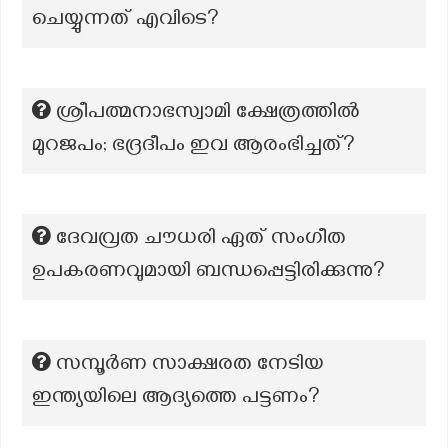
ചെയ്യുന്നത് എവിടെ?
ശ്രീപത്മനാഭസ്വാമി ക്ഷേത്രത്തിൽ
മുറജപം; ഭദ്രദീപം ഇവ ആരംഭിച്ചത്?
ദേവവ്രത ചൗധരി ഏത് സംഗീത
ഉപകരണവുമായി ബന്ധപ്പെട്ടിരിക്കുന്നു?
സമ്പൂർണ സാക്ഷരത നേടിയ
ഇന്ത്യയിലെ ആദ്യത്തെ പട്ടണം?