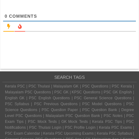
0
COMMENTS
SEARCH TAGS
Kerala PSC | PSC Thulasi | Malayalam GK | PSC Questions | PSC Kerala |
Malayalam PSC Questions | PSC GK | KPSC Questions | PSC GK English |
English GK | PSC English Questions | PSC General Science Questions |
PSC Syllabus | PSC Previous Questions | PSC Model Questions | PSC
Science Questions | PSC Question Paper | PSC Question Bank | Degree
Level PSC Questions | Malayalam PSC Question Bank | PSC Notes | PSC
Exam Tips | PSC Mock Tests | GK Mock Tests | Kerala PSC Tips | PSC
Notifications | PSC Thulasi Login | PSC Profile Login | Kerala PSC Exams |
PSC Exam Calendar | Kerala PSC Upcoming Exams | Kerala PSC Syllabus |