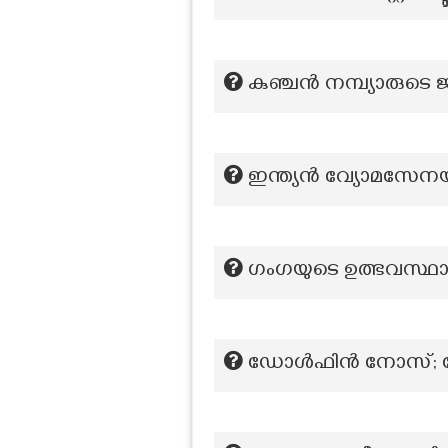
കുഞ്ചൻ നമ്പ്യാരുടെ ജ
ഇന്ത്യൻ വ്യോമസേന
ഗംഗയുടെ ഉത്ഭവസ്ഥ
ഡോൾഫിൻ നോസ്; റോസ്