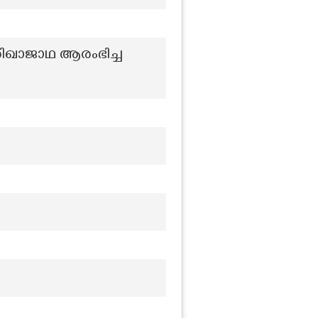
ിഖാജാഥ ആരംഭിച്ച