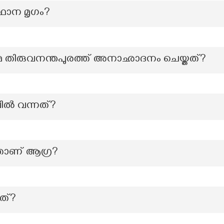
്ഥാന മൃഗം?
തിമ തിരുവനന്തപുരത്ത് അനാഛാദനം ചെയ്തത്?
ല്‍ വന്നത്?
താണ് ആഗ്ര?
നത്?