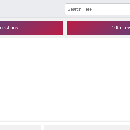
uestions
10th Le