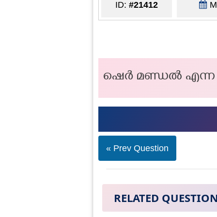
ID:
#21412
Ma
ഷെർ മണ്ഡൽ എന്ന ല
« Prev Question
RELATED QUESTIO