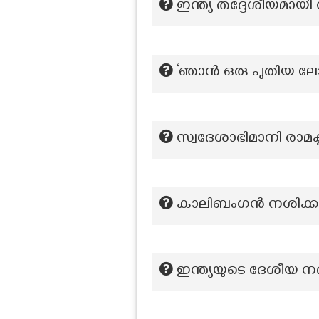
ഇന്ത്യ തദ്ദേശീയമായി
‘ഞാൻ ഒരു പുതിയ ലോക
സ്വദേശാഭിമാനി രാമകൃ
കാലിബംഗൻ നശിക്
ഇന്ത്യയുടെ ദേശീയ ന