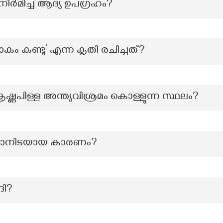
 നിർമിച്ച ആദ്യ ഉപഗ്രഹം?
ം കണ്ടു’ എന്ന കൃതി രചിച്ചത്?
ഷ്ണപിള്ള അന്ത്യവിശ്രമം കൊള്ളുന്ന സ്ഥലം?
കാനിടയായ കാരണം?
ദി?