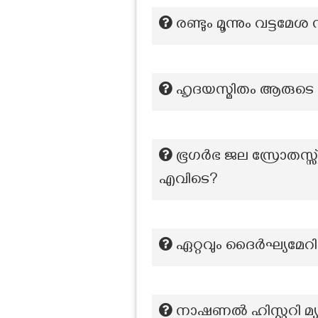
രണ്ടും മൂന്നും വട്
ഹൃദയസ്മിതം ആരുടെ
ഭൂഗർഭ ജല സ്രോതസ്സ്
എവിടെ?
ഏറ്റവും ദൈർഘ്യമേ
നാഷണൽ ഹിസ്റ്ററി മ