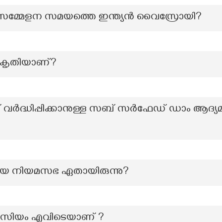
ടമേശ സമ്മേളന സമയത്തെ ഇന്ത്യൻ വൈസ്രോയി?
 കൃതിയാണ്?
 വർദ്ധിപ്പിക്കാനുള്ള സബ് സർഫേഡ് ഡാം ആദ്യമ
റിയ നിയമസഭ ഏതായിരുന്നു?
്യൂസിയം എവിടെയാണ് ?