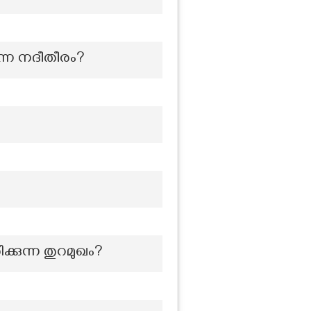
ുന്ന നദീതീരം?
കുന്ന തുറമുഖം?