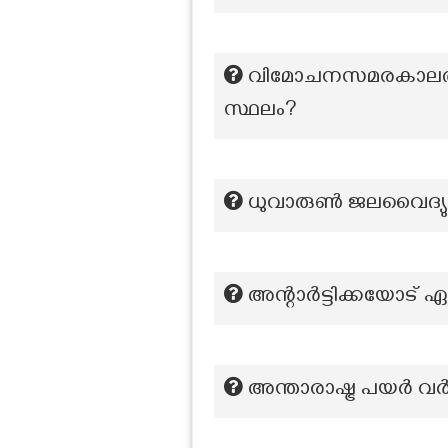
വിമോചനസമരകാലത്ത്
സ്ഥലം?
ധുവാരുൺ ജലവൈദ്യുത 
അന്റാർട്ടിക്കയോട് ഏറ
അന്താരാഷ്ട്ര പയർ വ