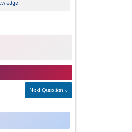
owledge
Next Question »