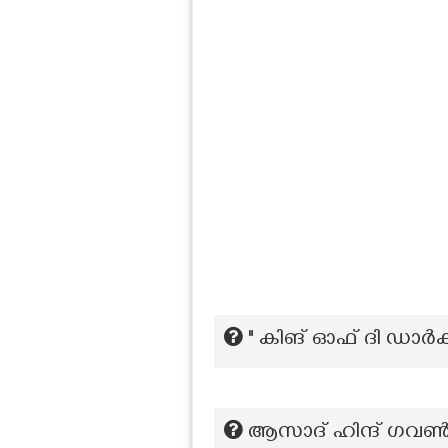
" കിങ് ഓഫ് ദി ഡാർക
ആസാദ് ഹിന്ദ് ഗവൺമ