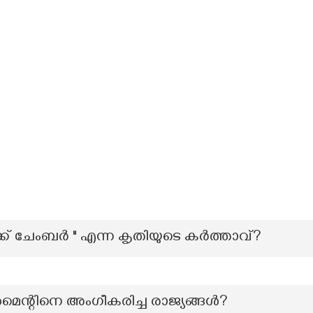
്ക് ചേംബർ " എന്ന കൃതിയുടെ കർത്താവ്?
െന്റിനെ അംഗീകരിച്ച രാജ്യങ്ങൾ?