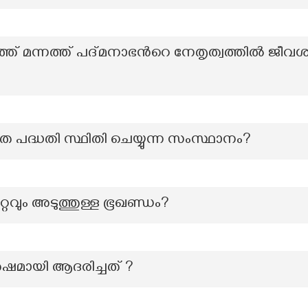
 മന്നത്ത് പദ്മനാഭൻറെ നേതൃത്വത്തിൽ ജീവശ
പദ്ധതി സ്ഥിതി ചെയ്യുന്ന സംസ്ഥാനം?
്റവും അടുത്തുള്ള ഭൂഖണ്ഡം?
ർഷമായി ആദരിച്ചത് ?