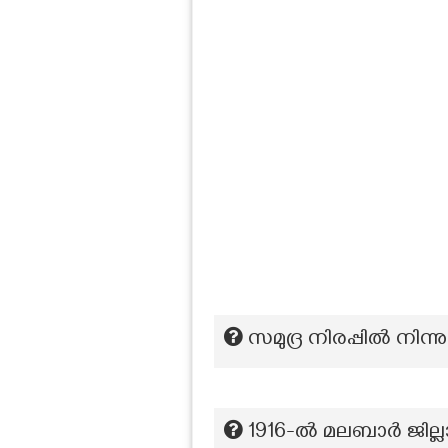
സമുദ്ര നിരപ്പില്‍ നിന
1916-ൽ മലബാർ ജില്ല