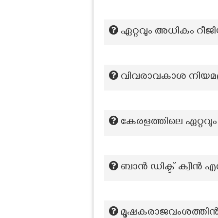
ഏറ്റവും അധികം റീജ
വിവരാവകാശ നിയമപ്ര
കേരളത്തിലെ ഏറ്റവ
ബാൻ ഡിക്ട് ക്വീൻ 
മൂഷകരാജവംശത്തിന്