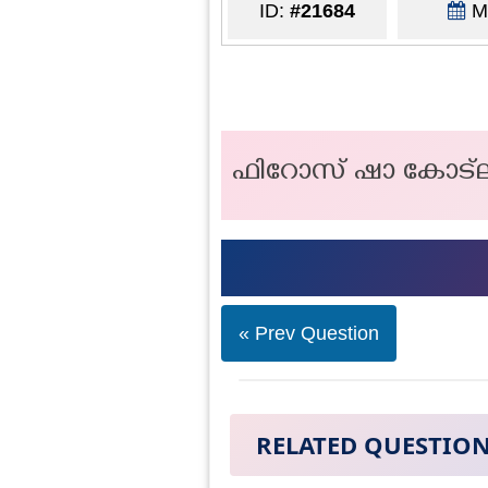
ID:
#21684
Ma
ഫിറോസ് ഷാ കോട്ല
« Prev Question
RELATED QUESTIO