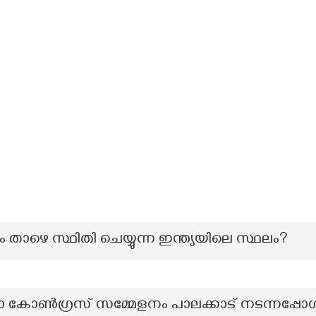
്നും താഴെ സ്ഥിതി ചെയ്യുന്ന ഇന്ത്യയിലെ സ്ഥലം?
ാ കോൺഗ്രസ് സമ്മേളനം പാലക്കാട് നടന്നപ്പോൾ