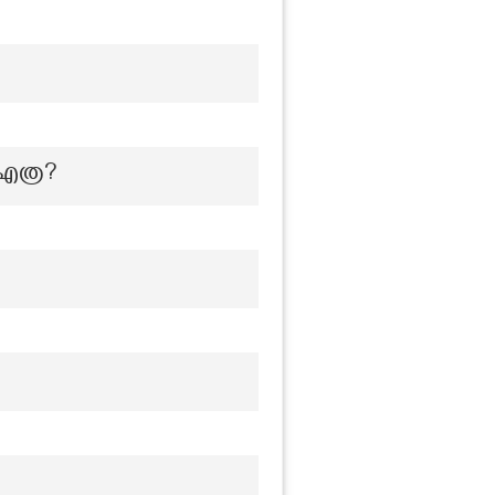
എത്ര?