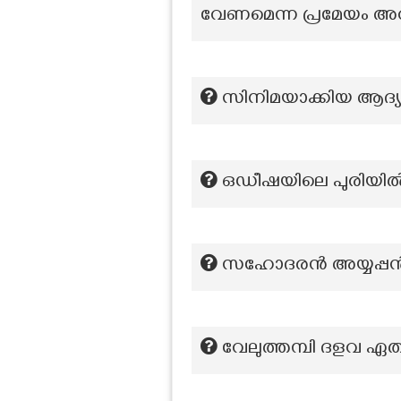
വേണമെന്ന പ്രമേയം അവത
സിനിമയാക്കിയ ആദ്
ഒഡീഷയിലെ പുരിയിൽ ശ
സഹോദരൻ അയ്യപ്പൻ സോ
വേലുത്തമ്പി ദളവ ഏത