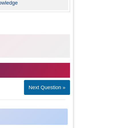
owledge
Next Question »