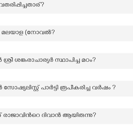
രിപ്പിച്ചതാര്?
യ മലയാള (നോവല്‍?
്രീ ശങ്കരാചാര്യർ സ്ഥാപിച്ച മഠം?
ഷ്യലിസ്റ്റ് പാർട്ടി രൂപീകരിച്ച വർഷം ?
് രാജാവിന്‍റെ ദിവാൻ ആയിരുന്നു?