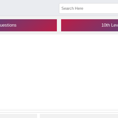
uestions
10th Le