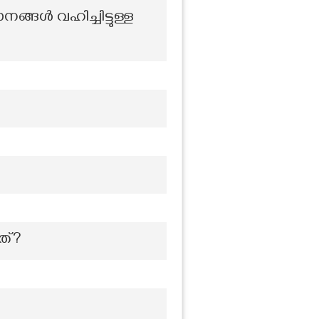
ഥാനങ്ങൾ വഹിച്ചിട്ടുള്ള
നത്?