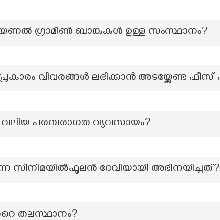
ിയണൽ ഗ്രാമീൺ ബാങ്കുകൾ ഉള്ള സംസ്ഥാനം?
കാരം വിവരങ്ങൾ ലഭിക്കാൻ അടയ്ക്കേണ്ട ഫീസ് 
ും വലിയ പരമ്പരാഗത വ്യവസായം?
എന്ന സിനിമയിൽഫൂലൻ ദേവിയായി അഭിനയിച്ചത്?
‍റെ തലസ്ഥാനം?