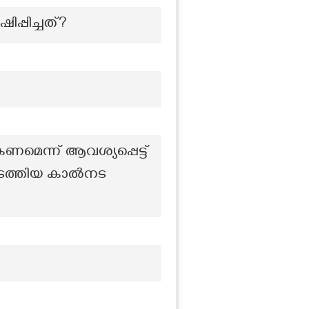
്പിച്ചത്?
ണമെന്ന് ആവശ്യപ്പെട്ട്
രെ നടത്തിയ കാൽനട