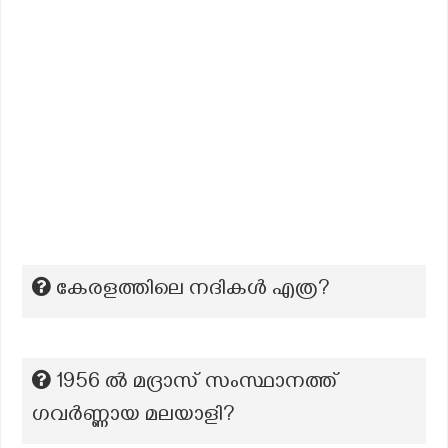
കേരളത്തിലെ നദികൾ എത്ര?
1956 ൽ മദ്രാസ് സംസ്ഥാനത്ത്
ഗവർണ്ണായ മലയാളി?