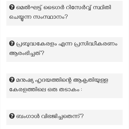
മെൽഘട്ട് ടൈഗർ റിസേർവ്വ് സ്ഥിതി
ചെയ്യുന്ന സംസ്ഥാനം?
പ്രബുദ്ധകേരളം എന്ന പ്രസിദ്ധീകരണം
ആരംഭിച്ചത്?
മനുഷ്യ ഹൃദയത്തിന്റെ ആകൃതിയുള്ള
കേരളത്തിലെ ഒരു തടാകം :
ബംഗാൾ വിഭജിച്ചതെന്ന്?