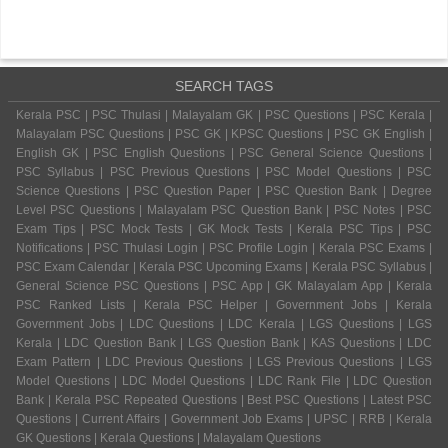
SEARCH TAGS
Kerala PSC | PSC Thulasi | Malayalam GK | PSC Questions | PSC Kerala |
Malayalam PSC Questions | PSC GK | KPSC Questions | PSC GK English |
English GK | PSC English Questions | PSC General Science Questions |
PSC Syllabus | PSC Previous Questions | PSC Model Questions | PSC
Science Questions | PSC Question Paper | PSC Question Bank | Degree
Level PSC Questions | Malayalam PSC Question Bank | PSC Notes | PSC
Exam Tips | PSC Mock Tests | GK Mock Tests | Kerala PSC Tips | PSC
Notifications | PSC Thulasi Login | PSC Profile Login | Kerala PSC Exams |
PSC Exam Calendar | Kerala PSC Upcoming Exams | Kerala PSC Syllabus |
General Science PSC Questions | PSC App | GK Malayalam App | Kerala
PSC Ranked Lists | Kerala PSC Helper | Government Jobs | Kerala
Government Jobs | LDC Questions | LDC Kerala | LGS Questions | LGS
Kerala | LDC Question Bank | LGS Question Bank | KAS Questions | LDC
Exam Pattern | LDC Previous Questions | LGS Previous Questions | LGS
Model Questions | LDC Model Questions | LDC Rank File | LDC Question
Bank | Kerala PSC Repeated Questions | Best PSC Questions | Latest PSC
Questions | Current Affairs | Government Job Exams | UPSC | RRB | Kerala
GK Questions | Kerala Questions | Malayalam Questions