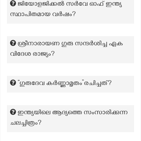
ജിയോളജിക്കൽ സർവേ ഓഫ് ഇന്ത്യ
സ്ഥാപിതമായ വർഷം?
ശ്രീനാരായണ ഗുരു സന്ദർശിച്ച ഏക
വിദേശ രാജ്യം?
“ഗുരുദേവ കർണ്ണാമൃതം”രചിച്ചത്?
ഇന്ത്യയിലെ ആദ്യത്തെ സംസാരിക്കുന്ന
ചലച്ചിത്രം?