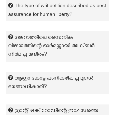
The type of writ petition described as best
assurance for human liberty?
ഗുജറാത്തിലെ സൈനിക
വിജയത്തിന്റെ ഓർമയ്ക്കായി അക്ബർ
നിർമിച്ച മന്ദിരം?
ആഗ്രാ കോട്ട പണികഴിപ്പിച്ച മുഗൾ
ഭരണാധികാരി?
ഗ്രാന്റ് ട്രങ്ക് റോഡിന്റെ ഇപ്പോഴത്തെ