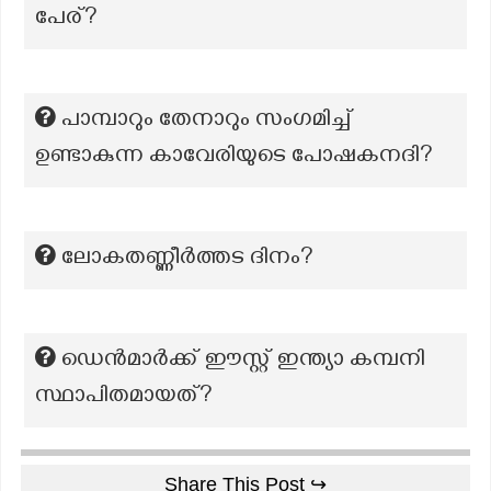
പേര്?
പാമ്പാറും തേനാറും സംഗമിച്ച്
ഉണ്ടാകുന്ന കാവേരിയുടെ പോഷകനദി?
ലോകതണ്ണീര്‍ത്തട ദിനം?
ഡെൻമാർക്ക് ഈസ്റ്റ് ഇന്ത്യാ കമ്പനി
സ്ഥാപിതമായത്?
Share This Post ↪