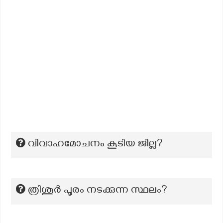
വിവാഹമോചനം കൂടിയ ജില്ല?
ത്രിശൂർ പൂരം നടക്കുന്ന സ്ഥലം?