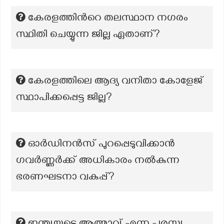
കേരളത്തിൻറെ തലസ്ഥാന നഗരം
സ്ഥിതി ചെയ്യുന്ന ജില്ല ഏതാണ്?
കേരളത്തിലെ ആദ്യ വനിതാ കോളേജ്
സ്ഥാപിക്കപ്പെട്ട ജില്ല?
ഓർഡിനൻസ് പുറപ്പെടുവിക്കാൻ
ഗവർണ്ണർക്ക് അധികാരം നൽകുന്ന
ഭരണഘടനാ വകുപ്പ്?