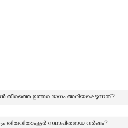
റൻ തീരത്തെ ഉത്തര ഭാഗം അറിയപ്പെടുന്നത്?
്രം തിരുവിതാംകൂർ സ്ഥാപിതമായ വർഷം?