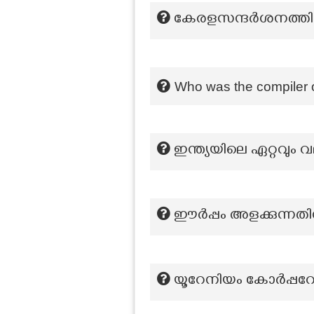
കേരളസന്ദർശനത്തിനിട
Who was the compiler o
ഇന്ത്യയിലെ ഏറ്റവും
ഈർപ്പം അളക്കുന്ന
യൂറേനിയം കോർപ്പറ