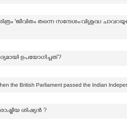
ിത്രം 'ജീവിതം തന്നെ സന്ദേശം:വിശുദ്ധ ചാവറയു
ആദ്യമായി ഉപയോഗിച്ചത്?
en the British Parliament passed the Indian Indep
ഷ്ട്രീയ ശിഷ്യൻ ?