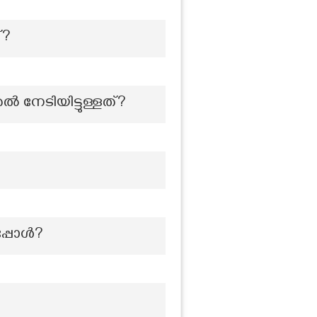
്?
നേടിയിട്ടുള്ളത്?
പ്പോൾ?