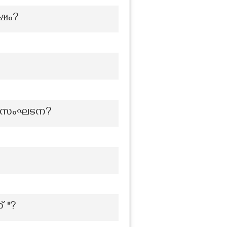
‍ഷം?
്ന സംഘടന?
് "?