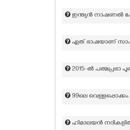
ഇന്ത്യൻ നാഷണൽ കോ
ഏത് ഭാഷയാണ് സാഹിത
2015-ല്‍ പത്മപ്രഭാ പു
99ലെ വെള്ളപ്പൊക്കം
ഹിമാലയന്‍ നദികളില്‍