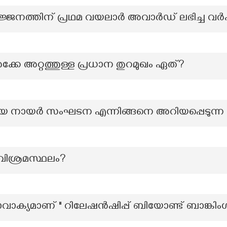
്ജനത്തിന് പ്രഥമ വയലാര്‍ അവാര്‍ഡ് ലഭിച്ച വര്
െക്കേ അറ്റത്തുള്ള പ്രധാന തുറമുഖം ഏത്?
യ നായർ സംഘടന എന്നിങ്ങനെ അറിയപ്പെടുന
വിശ്രമസ്ഥലം?
രാവാക്യമാണ് " റിലേഷൻഷിപ്പ് ബിയോണ്ട് ബാങ്കിംഗ