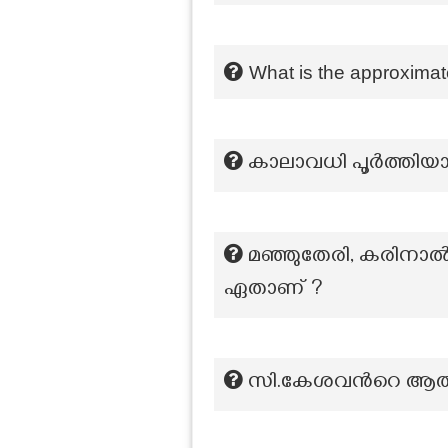
What is the approximate
കാലാവധി പൂർത്തിയാ
മഞ്ഞുതേരി, കരിനാൽപത
ഏതാണ് ?
സി.കേശവന്‍റെ ആത