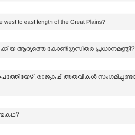
 west to east length of the Great Plains?
ക്കിയ ആദ്യത്തെ കോൺഗ്രസിതര പ്രധാനമന്ത്രി?
്തിേയേഴ്, രാജകൂപ്പ് അരുവികൾ സംഗമിച്ചുണ്ടാകു
്മകഥ?