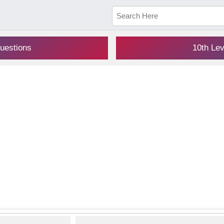
uestions
10th Le