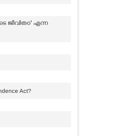
ടെ ജീവിത൦' എന്ന
endence Act?