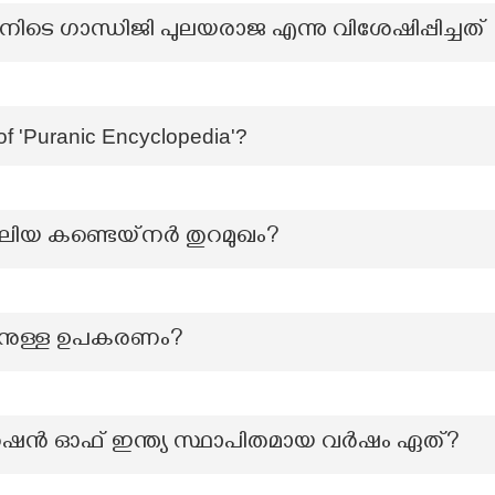
െ ഗാന്ധിജി പുലയരാജ എന്നു വിശേഷിപ്പിച്ചത്
f 'Puranic Encyclopedia'?
 വലിയ കണ്ടെയ്നർ തുറമുഖം?
തിനുള്ള ഉപകരണം?
േഷൻ ഓഫ് ഇന്ത്യ സ്ഥാപിതമായ വർഷം ഏത്?