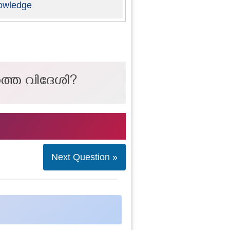
owledge
്തെ വിദേശി?
Next Question »