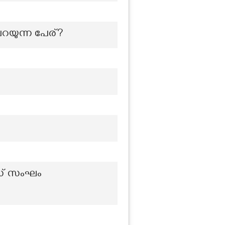
പറയുന്ന പേര്?
ീസ് സംഘം