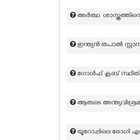
അർത്ഥ ശാസ്ത്രത്തിന
ഇന്ത്യൻ തപാൽ സ്റ്റാമ
ഗോൾഫ് ക്ലബ് സ്ഥിതി 
ആരുടെ അന്ത്യവിശ്ര
യൂറോപ്പിലെ രോഗി എന്