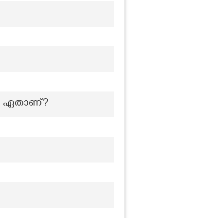
േതം ഏതാണ്?