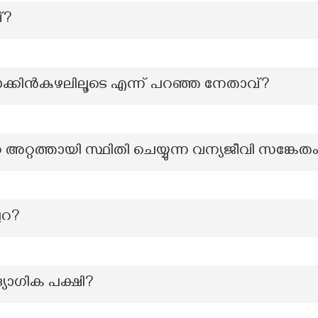
്?
ോക്കിൻകുഴലിലൂടെ എന്ന് പറഞ്ഞ നേതാവ്?
അറ്റത്തായി സ്ഥിതി ചെയ്യുന്ന വന്യജീവി സങ്ക
ലറ?
യോഗിക പക്ഷി?