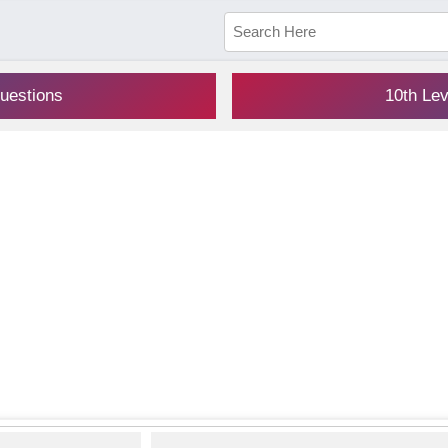
uestions
10th Le