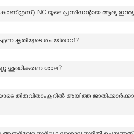
 കോണ്ഗ്രസ്) INC യുടെ പ്രസിഡന്റായ ആദ്യ ഇന്
ം’ എന്ന കൃതിയുടെ രചയിതാവ്?
 എണ്ണ ശുദ്ധീകരണ ശാല?
െ തിരുവിതാംകൂറിൽ അയിത്ത ജാതിക്കാർക്കായി