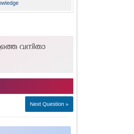
owledge
യത്തെ വനിതാ
Next Question »