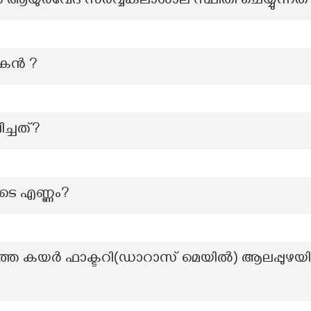
തെ ആയുർവേദ സർവ്വകലാശാല സ്ഥിതി ചെയ്യുന്നത്
പകൻ ?
ച്ചത്?
ളുടെ എണ്ണം?
്തെ കയർ ഫാക്ടറി(ഡാറാസ് മെയിൽ) ആലപ്പുഴയ