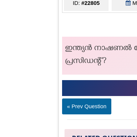
ID:
#22805
Ma
ഇന്ത്യൻ നാഷണൽ കോ
പ്രസിഡന്റ്?
« Prev Question