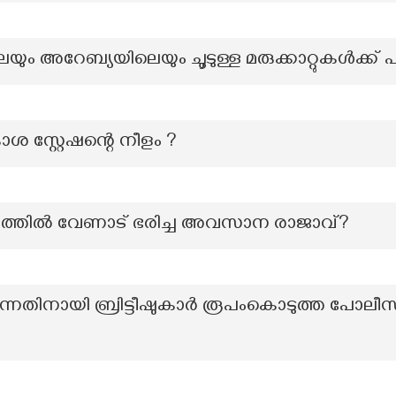
യും അറേബ്യയിലെയും ചൂടുള്ള മരുക്കാറ്റുകൾക്ക് 
 സ്റ്റേഷന്റെ നീളം ?
ായത്തിൽ വേണാട് ഭരിച്ച അവസാന രാജാവ്?
ുന്നതിനായി ബ്രിട്ടീഷുകാർ രൂപംകൊടുത്ത പോല