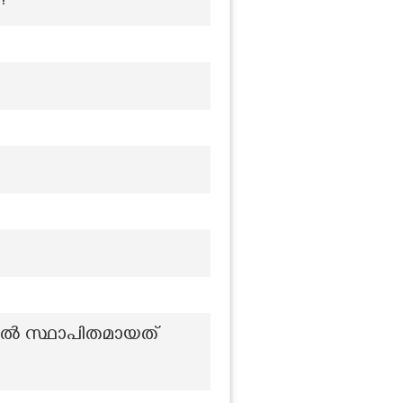
?
ിൽ സ്ഥാപിതമായത്