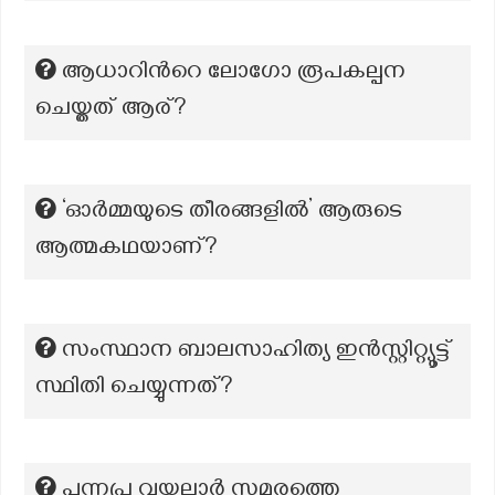
ആധാറിന്‍റെ ലോഗോ രൂപകല്പന
ചെയ്തത് ആര്?
‘ഓർമ്മയുടെ തീരങ്ങളിൽ’ ആരുടെ
ആത്മകഥയാണ്?
സംസ്ഥാന ബാലസാഹിത്യ ഇൻസ്റ്റിറ്റ്യൂട്ട്
സ്ഥിതി ചെയ്യുന്നത്?
പുന്നപ്ര വയലാർ സമരത്തെ