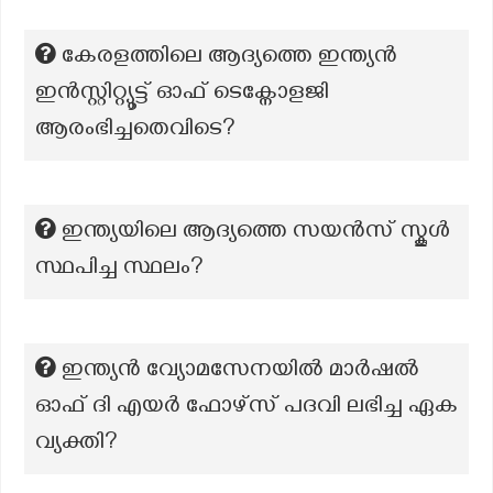
കേരളത്തിലെ ആദ്യത്തെ ഇന്ത്യൻ
ഇൻസ്റ്റിറ്റ്യൂട്ട് ഓഫ് ടെക്നോളജി
ആരംഭിച്ചതെവിടെ?
ഇന്ത്യയിലെ ആദ്യത്തെ സയൻസ് സ്കൂൾ
സ്ഥപിച്ച സ്ഥലം?
ഇന്ത്യൻ വ്യോമസേനയിൽ മാർഷൽ
ഓഫ് ദി എയർ ഫോഴ്സ് പദവി ലഭിച്ച ഏക
വ്യക്തി?