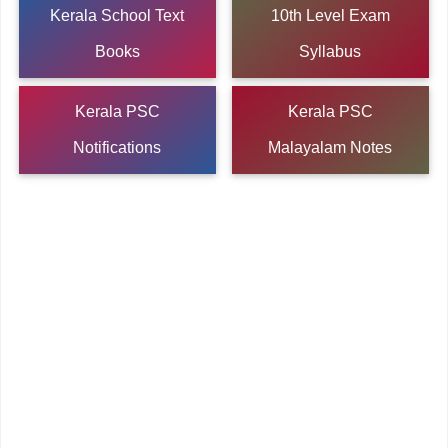
Kerala School Text
10th Level Exam
Books
Syllabus
Kerala PSC
Kerala PSC
Notifications
Malayalam Notes