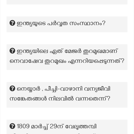
ഇന്ത്യയുടെ പര്‍വ്വത സംസ്ഥാനം?
ഇന്ത്യയിലെ ഏത് മേജർ തുറമുഖമാണ്
നെവാഷേവ തുറമുഖം എന്നറിയപ്പെടുന്നത്?
നെയ്യാർ , പീച്ചി-വാഴാനി വന്യജീവി
സങ്കേതങ്ങൾ നിലവിൽ വന്നതെന്ന്?
1809 മാർച്ച് 29ന് വേലുത്തമ്പി