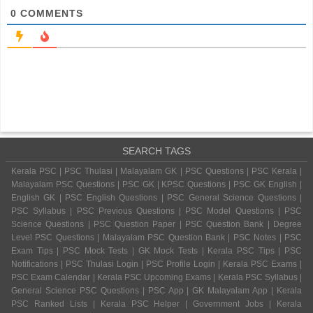
0
COMMENTS
SEARCH TAGS
Kerala PSC | PSC Thulasi | Malayalam GK | PSC Questions | PSC Kerala |
Malayalam PSC Questions | PSC GK | KPSC Questions | PSC GK English |
English GK | PSC English Questions | PSC General Science Questions |
PSC Syllabus | PSC Previous Questions | PSC Model Questions | PSC
Science Questions | PSC Question Paper | PSC Question Bank | Degree
Level PSC Questions | Malayalam PSC Question Bank | PSC Notes | PSC
Exam Tips | PSC Mock Tests | GK Mock Tests | Kerala PSC Tips | PSC
Notifications | PSC Thulasi Login | PSC Profile Login | Kerala PSC Exams |
PSC Exam Calendar | Kerala PSC Upcoming Exams | Kerala PSC Syllabus |
General Science PSC Questions | PSC App | GK Malayalam App | Kerala
PSC Ranked Lists | Kerala PSC Helper | Government Jobs | Kerala