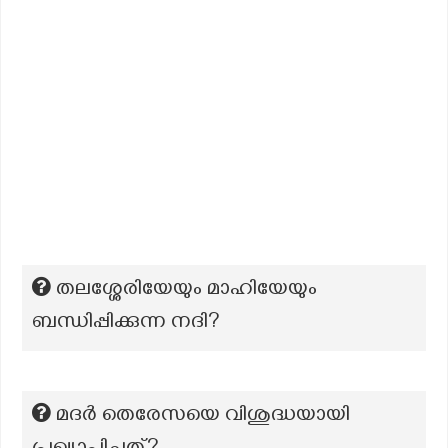
തലശ്ശേരിയേയും മാഹിയേയും
ബന്ധിപ്പിക്കുന്ന നദി?
മദർ തെരേസയെ വിശുദ്ധയായി