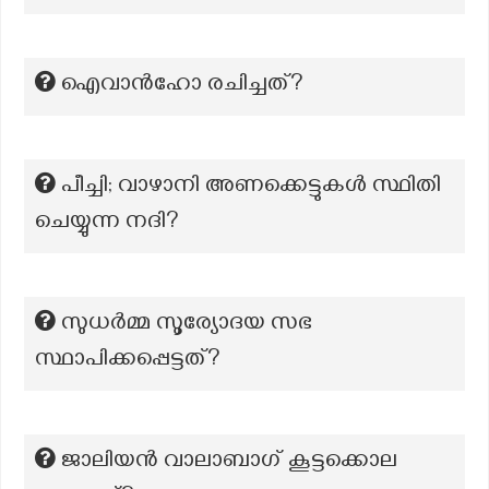
ഐവാൻഹോ രചിച്ചത്?
പീച്ചി; വാഴാനി അണക്കെട്ടുകൾ സ്ഥിതി
ചെയ്യുന്ന നദി?
സുധർമ്മ സൂര്യോദയ സഭ
സ്ഥാപിക്കപ്പെട്ടത്?
ജാലിയൻ വാലാബാഗ് കൂട്ടക്കൊല