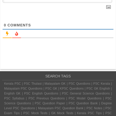
0
COMMENTS
SEARCH TAGS
Kerala PSC | PSC Thulasi | Malayalam GK | PSC Questions | PSC Kerala |
Malayalam PSC Questions | PSC GK | KPSC Questions | PSC GK English |
English GK | PSC English Questions | PSC General Science Questions |
PSC Syllabus | PSC Previous Questions | PSC Model Questions | PSC
Science Questions | PSC Question Paper | PSC Question Bank | Degree
Level PSC Questions | Malayalam PSC Question Bank | PSC Notes | PSC
Exam Tips | PSC Mock Tests | GK Mock Tests | Kerala PSC Tips | PSC