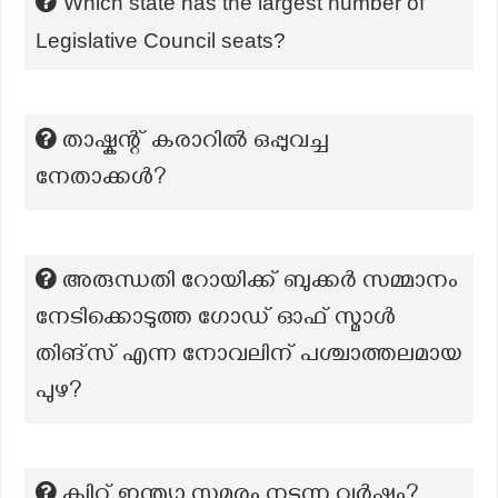
Which state has the largest number of
Legislative Council seats?
താഷ്കന്റ് കരാറിൽ ഒപ്പുവച്ച
നേതാക്കൾ?
അരുന്ധതി റോയിക്ക് ബുക്കര്‍ സമ്മാനം
നേടിക്കൊടുത്ത ഗോഡ് ഓഫ് സ്മാള്‍
തിങ്സ് എന്ന നോവലിന് പശ്ചാത്തലമായ
പുഴ?
ക്വിറ്റ് ഇന്ത്യാ സമരം നടന്ന വർഷം?