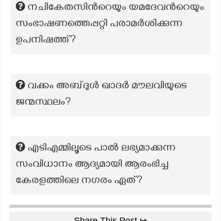
നചികേതസിന്‍റെയും യമദേവന്‍റെയും
സംഭാഷണത്തെപ്പറ്റി പരാമർശിക്കുന്ന
ഉപനിഷത്ത്?
വക്കം അബ്ദുൾ ഖാദർ മൗലവിയുടെ
ജന്മസ്ഥലം?
എടിഎമ്മിലൂടെ പാൽ ലഭ്യമാക്കുന്ന
സംവിധാനം ആദ്യമായി ആരംഭിച്ച
കേരളത്തിലെ നഗരം ഏത്?
Share This Post ↪