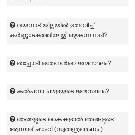
വയനാട് ജില്ലയിൽ ഉത്ഭവിച്ച്
കർണ്ണാടകത്തിലേയ്ക്ക് ഒഴുകുന്ന നദി?
തച്ചോളി ഒതേനന്‍റെ ജന്മസ്ഥലം?
കൽപനാ ചൗളയുടെ ജന്മസ്ഥലം?
ഞങ്ങളുടെ കൈകളാൽ ഞങ്ങളുടെ
ആസാദ് ഷാഹി (സ്വതന്ത്രഭരണം )