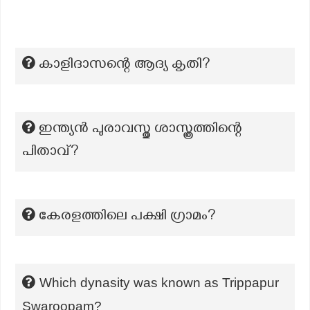
കാളിദാസന്റെ ആദ്യ കൃതി?
ഇന്ത്യൻ പുരാവസ്തു ശാസ്ത്രത്തിന്റെ
പിതാവ്?
കേരളത്തിലെ പക്ഷി ഗ്രാമം?
Which dynasity was known as Trippapur
Swaroopam?