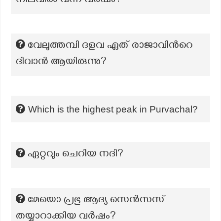
നിലവിൽ വന്ന വർഷം?
വേലുത്തമ്പി ദളവ ഏത് രാജാവിന്‍റെ
ദിവാൻ ആയിരുന്നു?
Which is the highest peak in Purvachal?
ഏറ്റവും ചെറിയ നദി?
മേയൊ പ്രഭു ആദ്യ സെൻസസ്
തയ്യാറാക്കിയ വർഷം?