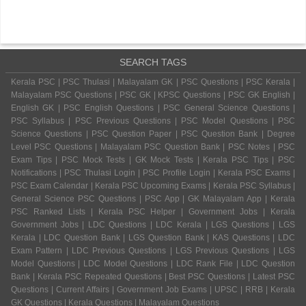
SEARCH TAGS
Kerala PSC | PSC Thulasi | Malayalam GK | PSC Questions | PSC Kerala |
Malayalam PSC Questions | PSC GK | KPSC Questions | PSC GK English |
English GK | PSC English Questions | PSC General Science Questions |
PSC Syllabus | PSC Previous Questions | PSC Model Questions | PSC
Science Questions | PSC Question Paper | PSC Question Bank | Degree
Level PSC Questions | Malayalam PSC Question Bank | PSC Notes | PSC
Exam Tips | PSC Mock Tests | GK Mock Tests | Kerala PSC Tips | PSC
Notifications | PSC Thulasi Login | PSC Profile Login | Kerala PSC Exams |
PSC Exam Calendar | Kerala PSC Upcoming Exams | Kerala PSC Syllabus |
General Science PSC Questions | PSC App | GK Malayalam App | Kerala
PSC Ranked Lists | Kerala PSC Helper | Government Jobs | Kerala
Government Jobs | LDC Questions | LDC Kerala | LGS Questions | LGS
Kerala | LDC Question Bank | LGS Question Bank | KAS Questions | LDC
Exam Pattern | LDC Previous Questions | LGS Previous Questions | LGS
Model Questions | LDC Model Questions | LDC Rank File | LDC Question
Bank | Kerala PSC Repeated Questions | Best PSC Questions | Latest PSC
Questions | Current Affairs | Government Job Exams | UPSC | RRB | Kerala
GK Questions | Kerala Questions | Malayalam Questions