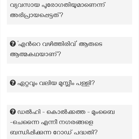
വ്യവസായ പുരോഗതിയുമാണെന്ന്
അഭിപ്രായപ്പെട്ടത്?
‘എന്‍റെ വഴിത്തിരിവ്’ ആരുടെ
ആത്മകഥയാണ്?
ഏറ്റവും വലിയ മുസ്ലീം പള്ളി?
ഡൽഹി - കൊൽക്കത്ത - മുംബൈ
-ചെന്നൈ എന്നീ നഗരങ്ങളെ
ബന്ധിപ്പിക്കുന്ന റോഡ് പദ്ധതി?