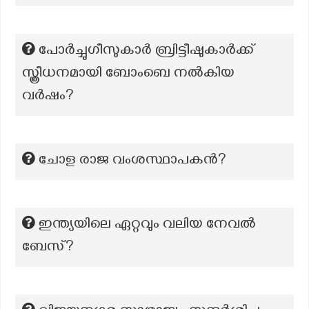
പോർച്ചുഗീസുകാർ ബ്രിട്ടീഷുകാർക്ക്
സ്ത്രീധനമായി ബോംബെ നൽകിയ
വർഷം?
ചോള രാജ വംശസ്ഥാപകൻ?
ഇന്ത്യയിലെ ഏറ്റവും വലിയ നേവൽ
ബേസ്?