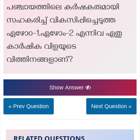
പഞ്ചായത്തിലെ കർഷകരുമായി
സഹകരിച്ച് വികസിപ്പിച്ചെടുത്ത
ഏഴോ൦-1,ഏഴോം-2 എന്നിവ ഏതു
കാർഷിക വിളയുടെ
വിത്തിനങ്ങളാണ്?
Show Answer
« Prev Question
Next Question »
RELATED QUESTIONS