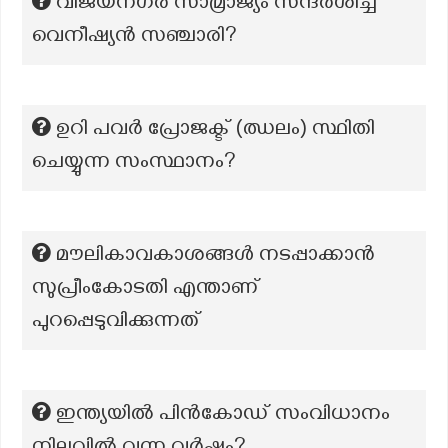
വിജയനഗര സാമ്രാജ്യം സന്ദർശിച്ച
വെനീഷ്യൻ സഞ്ചാരി?
ഉറി പവർ പ്രോജക്ട് (ഝലം) സ്ഥിതി
ചെയ്യുന്ന സംസ്ഥാനം?
മൗലികാവകാശങ്ങൾ നടപ്പാക്കാൻ
സുപ്രീംകോടതി എന്താണ്
പുറപ്പെടുവിക്കുന്നത്
ഇന്ത്യയിൽ പിൻകോഡ് സംവിധാനം