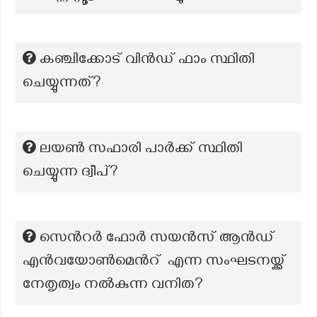
കഞ്ചിക്കോട് വിന്‍ഡ് ഫാം സ്ഥിതി
ചെയ്യുന്നത്?
ലയൺ സഫാരി പാർക്ക് സ്ഥിതി
ചെയ്യുന്ന ദ്വീപ്?
സെൻറർ ഫോർ സയൻസ് ആൻഡ്
എൻവയോൺമെൻറ് എന്ന സംഘടനയ്ക്ക്
നേതൃത്വം നൽകുന്ന വനിത?