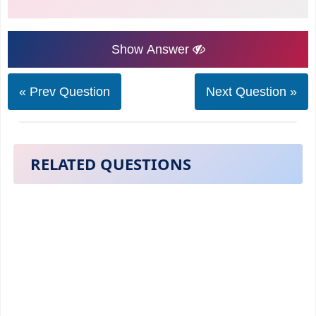
Show Answer
« Prev Question
Next Question »
RELATED QUESTIONS