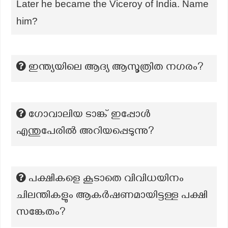
Later he became the Viceroy of India. Name
him?
ഇന്ത്യയിലെ ആദ്യ ആസൂത്രിത നഗരം?
ഗോവാലിയ ടാങ്ക് ഇപ്പോൾ
എന്തുപേരിൽ അറിയപ്പെടുന്നു?
പക്ഷികളെ കൂടാതെ വിവിധയിനം
ചിലന്തികളും ആകര്‍ഷണമായിട്ടള്ള പക്ഷി
സങ്കേതം?