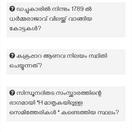
ഡച്ചുകാരിൽ നിന്നും 1789 ൽ
ധർമ്മരാജാവ് വിലയ്ക്ക് വാങ്ങിയ
കോട്ടകൾ?
കക്രപ്പാറ ആണവ നിലയം സ്ഥിതി
ചെയ്യുന്നത്?
സിന്ധൂനദിതട സംസ്ക്കാരത്തിന്റെ
ഭാഗമായി "H മാതൃകയിലുള്ള
സെമിത്തേരികൾ " കണ്ടെത്തിയ സ്ഥലം?