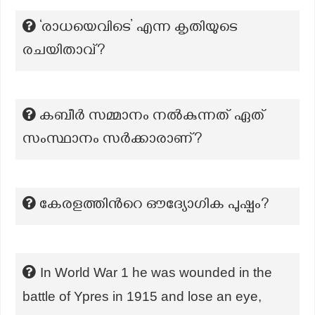
‘രാധയെവിടെ’ എന്ന കൃതിയുടെ
രചയിതാവ്?
കബീർ സമ്മാനം നൽകുന്നത് ഏത്
സംസ്ഥാനം സർക്കാരാണ്?
കേരളത്തിന്‍റെ ഔദ്യോഗിക പുഷ്പം?
In World War 1 he was wounded in the
battle of Ypres in 1915 and lose an eye,