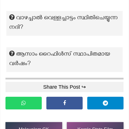
വാഴച്ചാല്‍ വെള്ളച്ചാട്ടം സ്ഥിതിചെയ്യുന്ന
നദി?
ആസാം റൈഫിൾസ് സ്ഥാപിതമായ
വർഷം?
Share This Post ↪