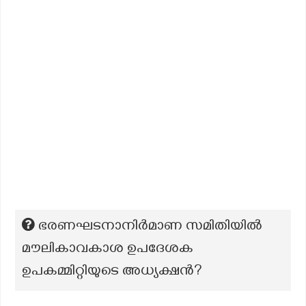
ഭരണഘടനാനിർമാണ സമിതിയിൽ
മൗലികാവകാശ ഉപദേശക
ഉപകമ്മിറ്റിയുടെ അധ്യക്ഷൻ?