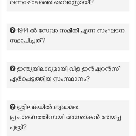
വന്നപ്പോഴത്തെ വൈസ്രോയി?
1914 ൽ സേവാ സമിതി എന്ന സംഘടന
സ്ഥാപിച്ചത്?
ഇന്ത്യയിലാദ്യമായി വിള ഇൻഷുറൻസ്
ഏർപ്പെടുത്തിയ സംസ്ഥാനം?
ശ്രീലങ്കയിൽ ബുദ്ധമത
പ്രചാരണത്തിനായി അശോകൻ അയച്ച
പുത്രി?