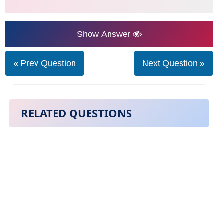
Show Answer
« Prev Question
Next Question »
RELATED QUESTIONS