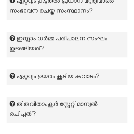
ഏറ്റവും കൂടുതൽ പ്രധാന മന്ത്രിമാരെ
സംഭാവന ചെയ്ത സംസ്ഥാനം?
ഇസ്ലാം ധർമ്മ പരിപാലന സംഘം
തുടങ്ങിയത്?
ഏറ്റവും ഉയരം കൂടിയ കവാടം?
തിരുവിതാംകൂർ സ്റ്റേറ്റ് മാന്വൽ
രചിച്ചത്?