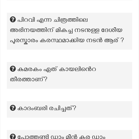
പിറവി എന്ന ചിത്രത്തിലെ
അഭിനയത്തിന് മികച്ച നടനുള്ള ദേശീയ
പുരസ്കാരം കരസ്ഥമാക്കിയ നടൻ ആര് ?
കുമരകം ഏത് കായലിൻെറ
തീരത്താണ്?
കാദംബരി രചിച്ചത്?
പോത്തുണ്ടി ഡാം മീൻ കര ഡാം