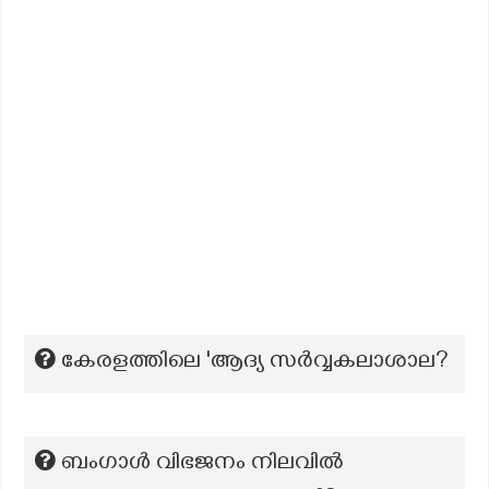
കേരളത്തിലെ 'ആദ്യ സർവ്വകലാശാല?
ബംഗാൾ വിഭജനം നിലവിൽ