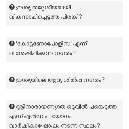
ഇന്ത്യ തദ്ദേശീയമായി
വികസാപ്പിച്ചെടുത്ത പീരങ്കി?
'കോട്ടണോപോളിസ' എന്ന്
വിശേഷിപ്പിക്കുന്ന നഗരം?
ഇന്ത്യയിലെ ആദ്യ ശില്‍പ്പ നഗരം?
ശ്രീനാരായണഗുരു ഒടുവിൽ പങ്കെടുത്ത
എസ്എൻഡിപി യോഗം
വാർഷികാഘോഷം നടന്ന സ്ഥലം?