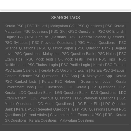
SEARCH TAGS
Kerala PSC | PSC Thulasi | Malayalam GK | PSC Questions | PSC Kerala |
Malayalam PSC Questions | PSC GK | KPSC Questions | PSC GK English |
English GK | PSC English Questions | PSC General Science Questions |
PSC Syllabus | PSC Previous Questions | PSC Model Questions | PSC
Science Questions | PSC Question Paper | PSC Question Bank | Degree
Level PSC Questions | Malayalam PSC Question Bank | PSC Notes | PSC
Exam Tips | PSC Mock Tests | GK Mock Tests | Kerala PSC Tips | PSC
Notifications | PSC Thulasi Login | PSC Profile Login | Kerala PSC Exams |
PSC Exam Calendar | Kerala PSC Upcoming Exams | Kerala PSC Syllabus |
General Science PSC Questions | PSC App | GK Malayalam App | Kerala
PSC Ranked Lists | Kerala PSC Helper | Government Jobs | Kerala
Government Jobs | LDC Questions | LDC Kerala | LGS Questions | LGS
Kerala | LDC Question Bank | LGS Question Bank | KAS Questions | LDC
Exam Pattern | LDC Previous Questions | LGS Previous Questions | LGS
Model Questions | LDC Model Questions | LDC Rank File | LDC Question
Bank | Kerala PSC Repeated Questions | Best PSC Questions | Latest PSC
Questions | Current Affairs | Government Job Exams | UPSC | RRB | Kerala
GK Questions | Kerala Questions | Malayalam Questions