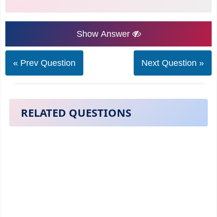
Show Answer
« Prev Question
Next Question »
RELATED QUESTIONS