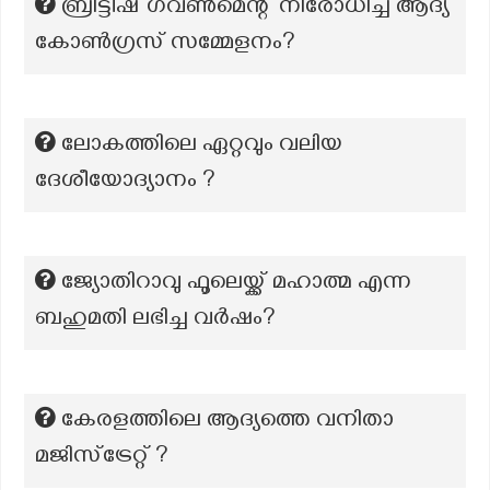
ബ്രിട്ടീഷ് ഗവൺമെന്റ് നിരോധിച്ച ആദ്യ
കോൺഗ്രസ് സമ്മേളനം?
ലോകത്തിലെ ഏറ്റവും വലിയ
ദേശീയോദ്യാനം ?
ജ്യോതിറാവു ഫൂലെയ്ക്ക് മഹാത്മ എന്ന
ബഹുമതി ലഭിച്ച വർഷം?
കേരളത്തിലെ ആദ്യത്തെ വനിതാ
മജിസ്‌ട്രേറ്റ് ?