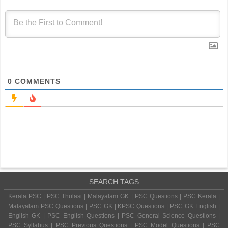
0
COMMENTS
SEARCH TAGS
Kerala PSC | PSC Thulasi | Malayalam GK | PSC Questions | PSC Kerala |
Malayalam PSC Questions | PSC GK | KPSC Questions | PSC GK English |
English GK | PSC English Questions | PSC General Science Questions |
PSC Syllabus | PSC Previous Questions | PSC Model Questions | PSC