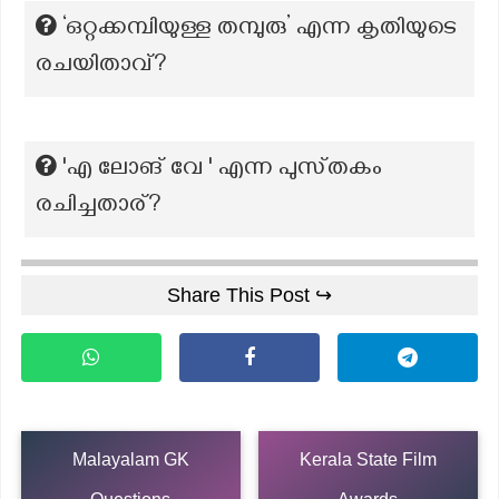
‘ഒറ്റക്കമ്പിയുള്ള തമ്പുരു’ എന്ന കൃതിയുടെ
രചയിതാവ്?
'എ ലോങ് വേ ' എന്ന പുസ്‌തകം
രചിച്ചതാര്?
Share This Post ↪
Malayalam GK
Kerala State Film