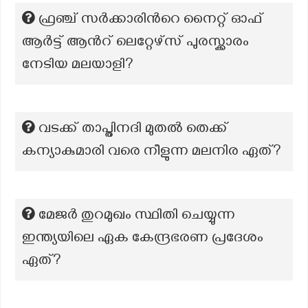
ഫ്രഞ്ച് സർക്കാരിന്‍റെ നൈറ്റ് ഓഫ്
ആർട്ട് ആന്‍റ് ലെറ്റേഴ്സ് പുരസ്ക്കാരം
നേടിയ മലയാളി?
വടക്ക് താപ്തിനദി മുതൽ തെക്ക്
കന്യാകുമാരി വരെ നീളുന്ന മലനിര ഏത്?
മേജർ തുറമുഖം സ്ഥിതി ചെയ്യുന്ന
ഇന്ത്യയിലെ ഏക കേന്ദ്രഭരണ പ്രദേശം
ഏത്?