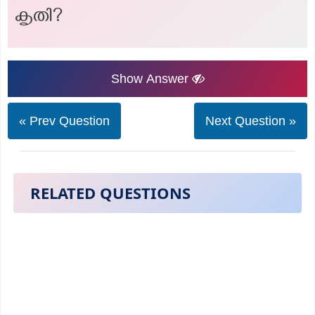
കൃതി?
Show Answer
« Prev Question
Next Question »
RELATED QUESTIONS