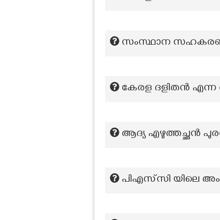
സംസ്ഥാന സഹകരണ വ
കേരള ദളിതൻ എന്ന 
ആദ്യ എഴുത്തച്ഛന്‍ പുര
പിഎസ്‌സി യിലെ അംഗ