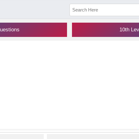
uestions
10th Le