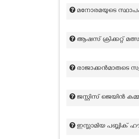
മനോരമയുടെ സ്ഥാപക 
ആഷസ് ക്രിക്കറ്റ് മ
രാജാക്കൻമാരുടെ സ്വക
ജസ്റ്റിസ് ജെയിൻ കമ്മ
ഇസ്ലാമിയ പബ്ലിക് ഹ