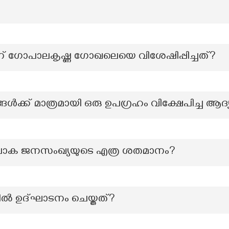
ന്ന് ഗോപാലകൃഷ്ണ ഗോഖലെയെ വിശേഷിപ്പിച്ചത്?
ങൾക്ക് മാത്രമായി ഒരു ഉപഗ്രഹം വിക്ഷേപിച്ച ആദ്
ലോക ജനസംഖ്യയുടെ എത്ര ശതമാനം?
ില്‍ ഉദ്ഘാടനം ചെയ്തത്?