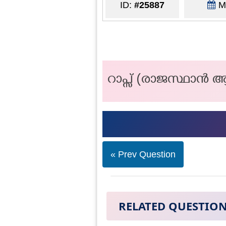
ID:
#25887
Ma
റാപ്സ് (രാജസ്ഥാൻ ആറ
« Prev Question
RELATED QUESTIO