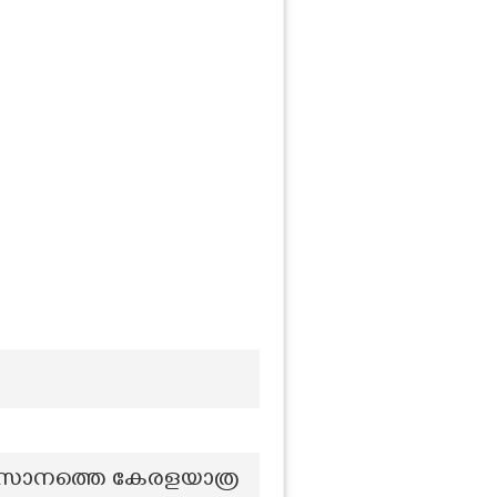
 അവസാനത്തെ കേരളയാത്ര