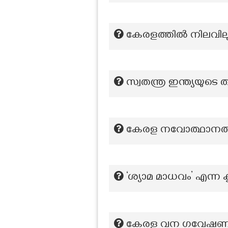
കേരളത്തിൽ നിലവിലു
സ്വതന്ത്ര ഇന്ത്യയുടെ ത
കേരള നവോത്ഥാനത്ത
‘ശ്യാമ മാധവം’ എന്ന
കേരള വന ഗവേഷണ കേന്