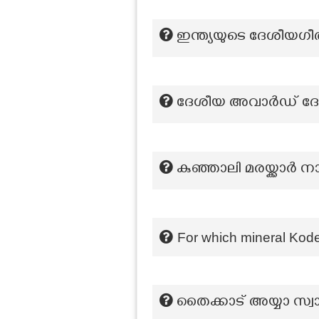
ഇന്ത്യയുടെ ദേശീയഗീ
ദേശീയ അവാർഡ് ദ
കുഞ്ഞാലി മരയ്ക്കാർ 
For which mineral Kod
തൈക്കാട് അയ്യാ സ്വ