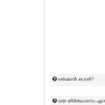
തെക്കന്‍ കാശി?
ഒരു തീർത്ഥാടനം എന