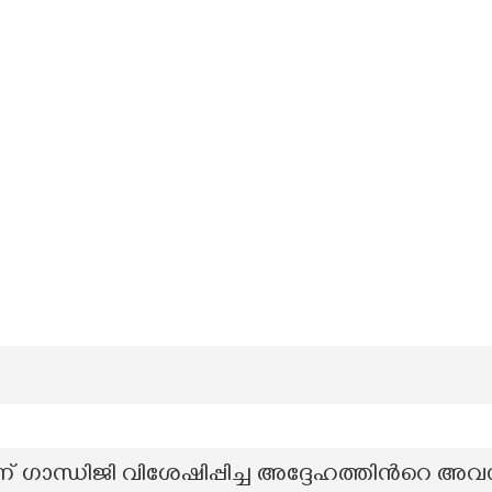
്ന് ഗാന്ധിജി വിശേഷിപ്പിച്ച അദ്ദേഹത്തിൻറെ