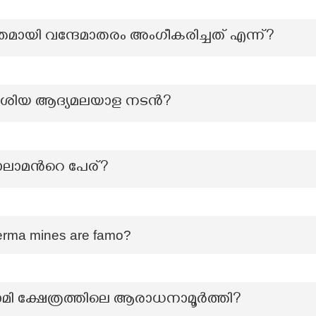
തമായി വന്ദേമാതരം അംഗീകരിച്ചത് എന്ന്?
േശിയ ആദ്യമലയാള നടൻ?
നാലാമന്‍റെ പേര്?
erma mines are famo?
ാമി ക്ഷേത്രത്തിലെ ആരാധനാമൂർത്തി?