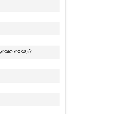
യത്തെ രാജ്യം?