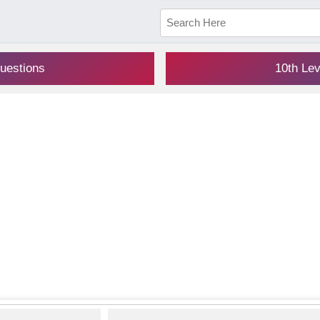
uestions
10th Le