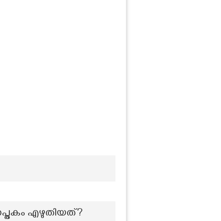
സപ്തകം എഴുതിയത്?