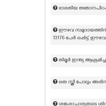
ഭാരതീയ ജ്ഞാനപീഠം
ഈഴവ സമുദായത്തിന്
13176 പേർ ഒപ്പിട്ട് ഈ
തിമൂർ ഇന്ത്യ ആക്രമി
ഒരു സ്ത്രീ പോലും അഭ
ശങ്കരാചാര്യരുടെ ശി