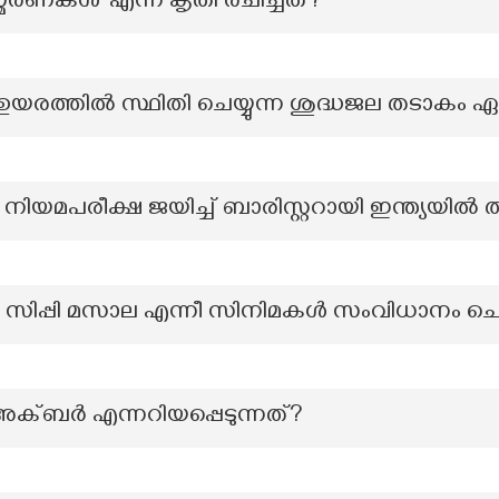
സ്മരണകൾ’ എന്ന കൃതി രചിച്ചത്?
 ഉയരത്തിൽ സ്ഥിതി ചെയ്യുന്ന ശുദ്ധജല തടാകം
യമപരീക്ഷ ജയിച്ച് ബാരിസ്റ്ററായി ഇന്ത്യയിൽ 
സി സിപ്പി മസാല എന്നീ സിനിമകൾ സംവിധാനം ചെ
ലെ അക്ബർ എന്നറിയപ്പെടുന്നത്?