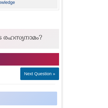
owledge
െ രഹസ്യനാമം?
Next Question »