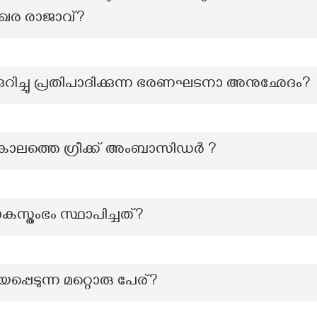
േഖര രാജാവ്?
കുറിച്ചു പ്രതിപാദിക്കുന്ന ഭരണഘടനാ അനുഛേദം?
റെ കാലത്തെ ഗ്രീക്ക് അംബാസിഡർ ?
്തംഭം സ്ഥാപിച്ചത്?
പ്പെടുന്ന മറ്റൊരു പേര്?