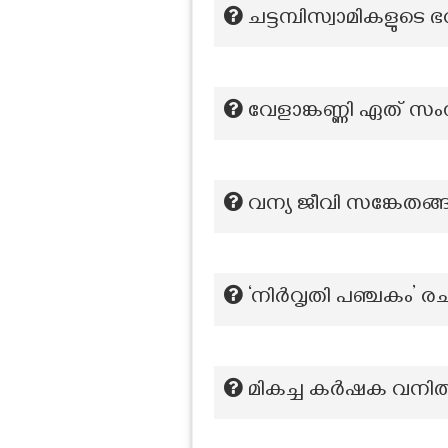
ചട്ടമ്പിസ്വാമികളുടെ
വേളാങ്കണ്ണി ഏത് സ
വന്യ ജീവി സങ്കേതങ്ങൾ
‘നിർവൃതി പഞ്ചകം’ രച
മികച്ച കര്‍ഷക വനിതക