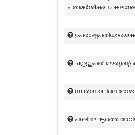
പരാമർശിക്കുന്ന കുലശ
ഉപരാഷ്ട്രപതിയായെക്
ചന്ദ്രഗുപത് മൗര്യന്
സാരാനാഥിലെ അശാകസ
പശ്ചിമഘട്ടത്തെ അറിയ