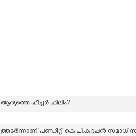
ആദ്യത്തെ ഫീച്ചർ ഫിലിം?
തുടർന്നാണ് പണ്ഡിറ്റ് കെ.പി.കറുപ്പൻ സമാധി