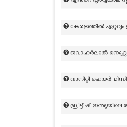
‘എന്‍റെ പൂർവ്വകാല 
കേരളത്തിൽ ഏറ്റവും
ജവാഹർലാൽ നെഹ്രു നി
വാനിറ്റി ഫെയർ; മി
ബ്രിട്ടീഷ് ഇന്ത്യയി