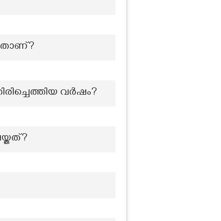
 ഏതാണ്?
തിരിച്ചെത്തിയ വർഷം?
യ്തത്?