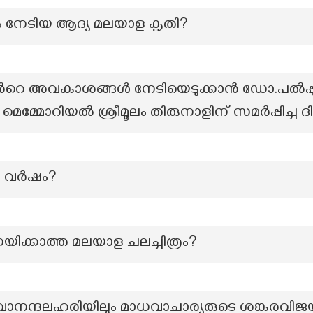
 നേടിയ ആദ്യ മലയാള കൃതി?
‍റെ അവകാശങ്ങൾ നേടിയെടുക്കാൻ ഡോ.പൽപ്പുവ
ഴവ മെമ്മോറിയൽ ശ്രീമൂലം തിരുനാളിന് സമർപ്പിച്ച
ച്ച വർഷം?
ിനയിക്കാത്ത മലയാള ചലച്ചിത്രം?
വാനന്ദലഹരിയിലും മാധവാചാര്യരുടെ ശങ്കരവിജയ