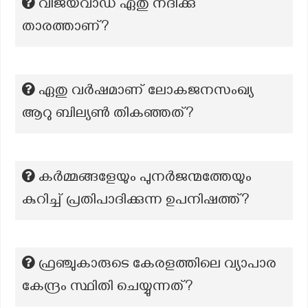
വിജയവാഡ ഏതു നദിക്കു
താരത്താണ്?
ഏതു വർഷമാണ് ലോകജനസംഖ്യ
ആറു ബില്യൺ തികഞ്ഞത്?
കർമ്മങ്ങളേയും പുനർജന്മത്തേയും
കുറിച്ച് പ്രതിപാദിക്കുന്ന ഉപനിഷത്ത്?
ഫ്രഞ്ചുകാരുടെ കേരളത്തിലെ വ്യാപാര
കേന്ദ്രം സ്ഥിതി ചെയ്യുന്നത്?