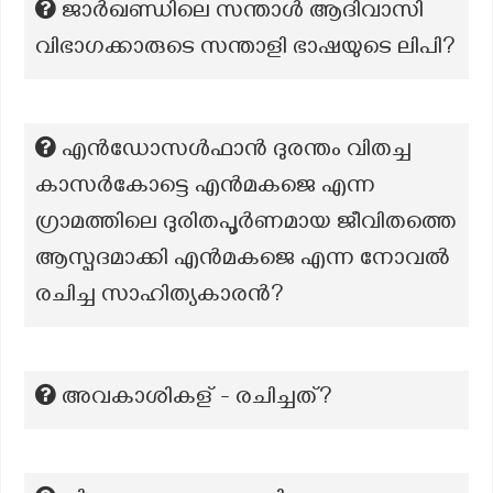
ജാർഖണ്ഡിലെ സന്താൾ ആദിവാസി
വിഭാഗക്കാരുടെ സന്താളി ഭാഷയുടെ ലിപി?
എൻഡോസൾഫാൻ ദുരന്തം വിതച്ച
കാസർകോട്ടെ എൻമകജെ എന്ന
ഗ്രാമത്തിലെ ദുരിതപൂർണമായ ജീവിതത്തെ
ആസ്പദമാക്കി എൻമകജെ എന്ന നോവൽ
രചിച്ച സാഹിത്യകാരൻ?
അവകാശികള് - രചിച്ചത്?