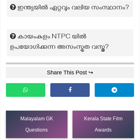
ഇന്ത്യയിൽ ഏറ്റവും വലിയ സംസ്ഥാനം?
കായംകുളം NTPC യില്‍
ഉപയോഗിക്കുന്ന അസംസ്കൃത വസ്തു?
Share This Post ↪
Malayalam GK
Kerala State Film
Questions
Awards