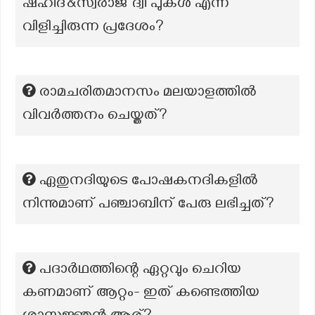
ഷഹീദ്&സ്വരാജ് ദ്വീ പുകൾ എന്ന്
വിളിച്ചിരുന്ന പ്രദേശം?
രാമചരിതമാനസം മലയാളത്തിൽ
വിവർത്തനം ചെയ്തത്?
ഏതുനദിയുടെ പോഷകനദികളിൽ
നിന്നുമാണ് പഞ്ചാബിന് പേരു ലഭിച്ചത്?
പദാർഥത്തിന്റെ ഏറ്റവും ചെറിയ
കണമാണ് ആറ്റം- ഇത് കണ്ടെത്തിയ