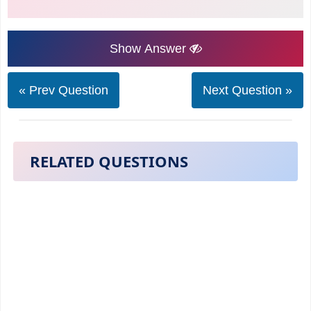
Show Answer
« Prev Question
Next Question »
RELATED QUESTIONS