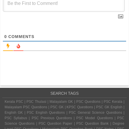
0
COMMENTS
SEARCH TAGS
Kerala PSC | PSC Thulasi | Malayalam GK | PSC Questions | PSC Kerala |
Malayalam PSC Questions | PSC GK | KPSC Questions | PSC GK English |
English GK | PSC English Questions | PSC General Science Questions |
PSC Syllabus | PSC Previous Questions | PSC Model Questions | PSC
Science Questions | PSC Question Paper | PSC Question Bank | Degree
Level PSC Questions | Malayalam PSC Question Bank | PSC Notes | PSC