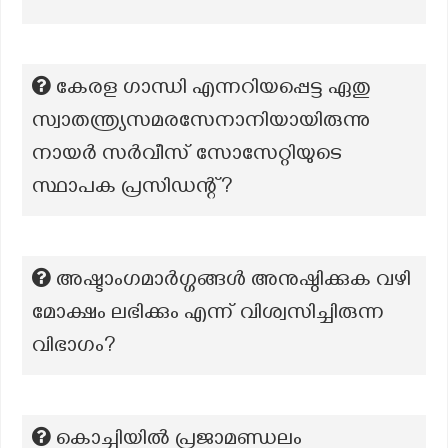
കേരള ഗാന്ധി എന്നറിയപ്പെട്ട ഏതു
സ്വാതന്ത്ര്യസമരസേനാനിയായിരുന്നു
നായർ സർവീസ് സോസേറ്റിയുടെ
സ്ഥാപക പ്രസിഡന്റ്?
അഷ്ടാംഗമാർഗ്ഗങ്ങൾ അനുഷ്ഠിക്കുക വഴി
മോക്ഷം ലഭിക്കും എന്ന് വിശ്വസിച്ചിരുന്ന
വിഭാഗം?
കൊച്ചിയിൽ പ്രജാമണ്ഡലം