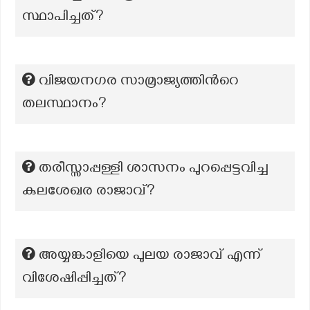
സ്ഥാപിച്ചത്?
വിജയനഗര സാമ്രാജ്യത്തിന്‍റെ
തലസ്ഥാനം?
തരീസ്സാപ്പള്ളി ശാസനം പുറപ്പെട്ടവിച്ച
കുലശേഖര രാജാവ്?
അയ്യങ്കാളിയെ പുലയ രാജാവ് എന്ന്
വിശേഷിപ്പിച്ചത്?