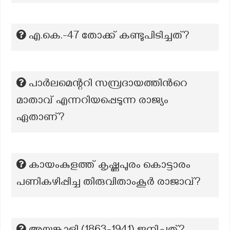
എ.കെ.-47 തോക്ക് കണ്ടുപിടിച്ചത്?
പാർലമെന്ററി സമ്പ്രദായത്തിന്‍റെ
മാതാവ് എന്നറിയപ്പെടുന്ന രാജ്യം
ഏതാണ്?
കായംകുളത്ത് കൃഷ്ണപുരം കൊട്ടാരം
പണികഴിപ്പിച്ച തിരുവിതാംകൂർ രാജാവ്?