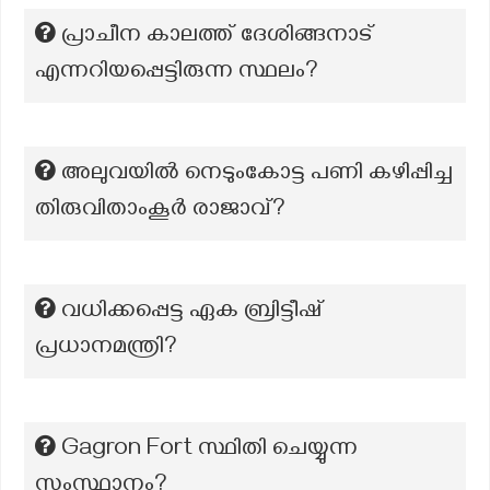
പ്രാചീന കാലത്ത് ദേശിങ്ങനാട്
എന്നറിയപ്പെട്ടിരുന്ന സ്ഥലം?
അലുവയിൽ നെടുംകോട്ട പണി കഴിപ്പിച്ച
തിരുവിതാംകൂർ രാജാവ്?
വധിക്കപ്പെട്ട ഏക ബ്രിട്ടീഷ്
പ്രധാനമന്ത്രി?
Gagron Fort സ്ഥിതി ചെയ്യുന്ന
സംസ്ഥാനം?