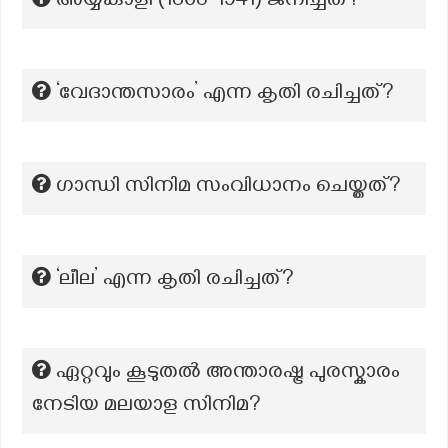
അയ്യങ്കാളി (1863-1941) ജനിച്ചത്?
‘വേദാന്തസാരം’ എന്ന കൃതി രചിച്ചത്?
ഗാന്ധി സിനിമ സംവിധാനം ചെയ്തത്?
‘ലീല’ എന്ന കൃതി രചിച്ചത്?
ഏറ്റവും കൂടുതൽ അന്താരഷ്ട്ര പുരസ്കാരം
നേടിയ മലയാള സിനിമ?