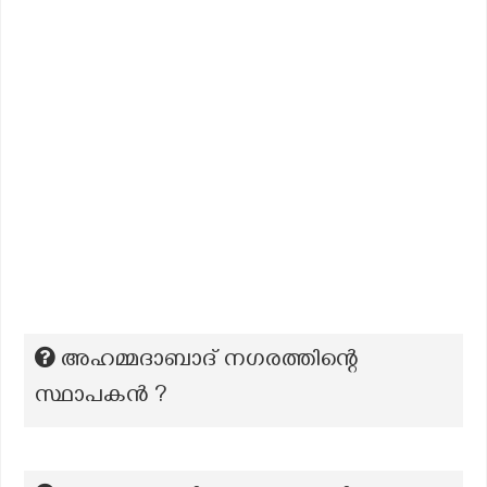
അഹമ്മദാബാദ് നഗരത്തിന്റെ
സ്ഥാപകൻ ?