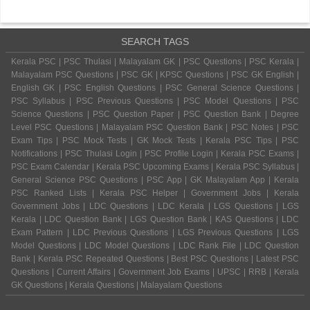
SEARCH TAGS
Kerala PSC | PSC Thulasi | Malayalam GK | PSC Questions | PSC Kerala |
Malayalam PSC Questions | PSC GK | KPSC Questions | PSC GK English |
English GK | PSC English Questions | PSC General Science Questions |
PSC Syllabus | PSC Previous Questions | PSC Model Questions | PSC
Science Questions | PSC Question Paper | PSC Question Bank | Degree
Level PSC Questions | Malayalam PSC Question Bank | PSC Notes | PSC
Exam Tips | PSC Mock Tests | GK Mock Tests | Kerala PSC Tips | PSC
Notifications | PSC Thulasi Login | PSC Profile Login | Kerala PSC Exams |
PSC Exam Calendar | Kerala PSC Upcoming Exams | Kerala PSC Syllabus |
General Science PSC Questions | PSC App | GK Malayalam App | Kerala
PSC Ranked Lists | Kerala PSC Helper | Government Jobs | Kerala
Government Jobs | LDC Questions | LDC Kerala | LGS Questions | LGS
Kerala | LDC Question Bank | LGS Question Bank | KAS Questions | LDC
Exam Pattern | LDC Previous Questions | LGS Previous Questions | LGS
Model Questions | LDC Model Questions | LDC Rank File | LDC Question
Bank | Kerala PSC Repeated Questions | Best PSC Questions | Latest PSC
Questions | Current Affairs | Government Job Exams | UPSC | RRB | Kerala
GK Questions | Kerala Questions | Malayalam Questions