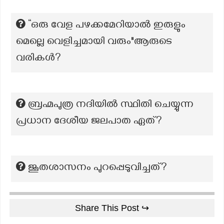
“ഒരു വേള പഴക്കമേറിയാൽ ഇരുളും
മെല്ലെ വെളിച്ചമായി വരും"ആരുടെ
വരികൾ?
ബ്രഹ്മപുത്ര നദിയിൽ സ്ഥിതി ചെയ്യുന്ന
പ്രധാന ദേശീയ ജലപാത ഏത്?
ജൂതശാസനം പുറപ്പെടുവിച്ചത്?
Share This Post ↪