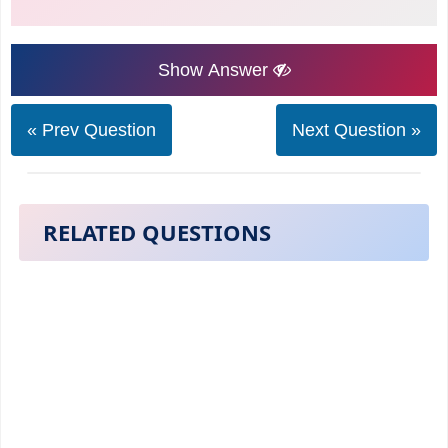
Show Answer
« Prev Question
Next Question »
RELATED QUESTIONS