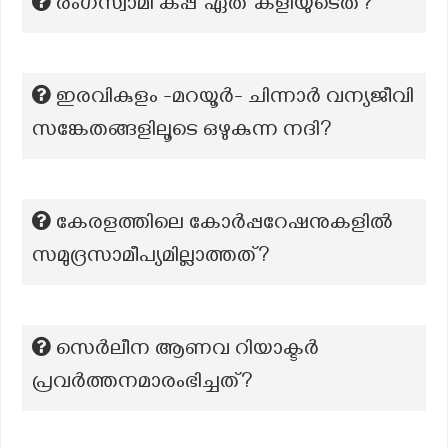
രംഗസ്വാമി കപ്പ് ഏത് കളിയുടെത്?
ഇരവികുളം -മറയൂർ- ചിന്നാർ വന്യജീവി
സങ്കേതങ്ങളിലൂടെ ഒഴുകുന്ന നദി?
കേരളത്തിലെ കോർപ്പറേഷനുകളിൽ
സമുദ്രസാമീപ്യമില്ലാത്തത്?
സെർലീന ആണവ റിയാക്ടർ
പ്രവർത്തനമാരംഭിച്ചത്?