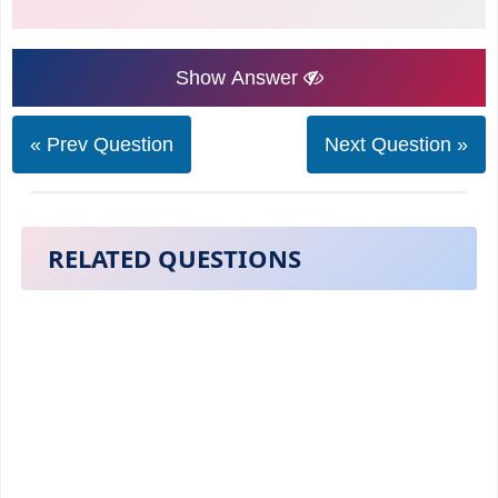
Show Answer
« Prev Question
Next Question »
RELATED QUESTIONS