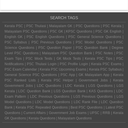
SEARCH TAGS
Kerala PSC | PSC Thulasi | Malayalam GK | PSC Questions | PSC Kerala |
Malayalam PSC Questions | PSC GK | KPSC Questions | PSC GK English |
English GK | PSC English Questions | PSC General Science Questions |
PSC Syllabus | PSC Previous Questions | PSC Model Questions | PSC
Science Questions | PSC Question Paper | PSC Question Bank | Degree
Level PSC Questions | Malayalam PSC Question Bank | PSC Notes | PSC
Exam Tips | PSC Mock Tests | GK Mock Tests | Kerala PSC Tips | PSC
Notifications | PSC Thulasi Login | PSC Profile Login | Kerala PSC Exams |
PSC Exam Calendar | Kerala PSC Upcoming Exams | Kerala PSC Syllabus |
General Science PSC Questions | PSC App | GK Malayalam App | Kerala
PSC Ranked Lists | Kerala PSC Helper | Government Jobs | Kerala
Government Jobs | LDC Questions | LDC Kerala | LGS Questions | LGS
Kerala | LDC Question Bank | LGS Question Bank | KAS Questions | LDC
Exam Pattern | LDC Previous Questions | LGS Previous Questions | LGS
Model Questions | LDC Model Questions | LDC Rank File | LDC Question
Bank | Kerala PSC Repeated Questions | Best PSC Questions | Latest PSC
Questions | Current Affairs | Government Job Exams | UPSC | RRB | Kerala
GK Questions | Kerala Questions | Malayalam Questions