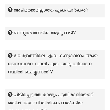
അടിമത്തമില്ലാത്ത ഏക വൻകര?
ഓസ്കാർ നേടിയ ആദ്യ നടി?
കേരളത്തിലെ ഏക കന്യാവനം ആയ
സൈലൻറ് വാലി ഏത് താലൂക്കിലാണ്
സ്ഥിതി ചെയ്യുന്നത് ?
പിടിച്ചെടുത്ത രാജ്യം എതിരാളിയോട്
മതിപ്പ് തോന്നി തിരികെ നൽകിയ