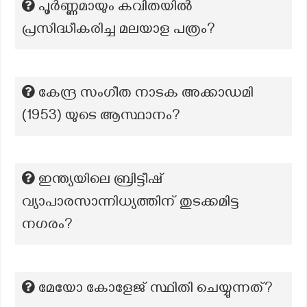
പൂര്‍ണ്ണമായും കവിതയില്‍
പ്രസിദ്ധീകരിച്ച മലയാള പത്രം?
കേന്ദ്ര സംഗീത നാടക അക്കാഡമി
(1953) യുടെ ആസ്ഥാനം?
ഇന്ത്യയിലെ ബ്രിട്ടീഷ്
വ്യാപാരസാന്നിധ്യത്തിന് തുടക്കമിട്ട
നഗരം?
മേയോ കോളേജ്‌ സ്ഥിതി ചെയ്യുന്നത്?