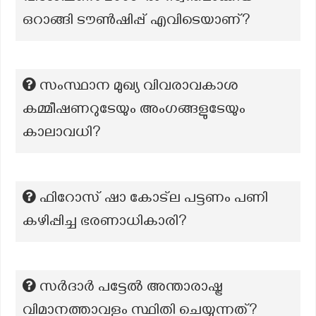
ഒറാങ്ങി ടൗൺഷിപ്പ് എവിടെയാണ്?
സംസ്ഥാന മുഖ്യ വിവരാവകാശ
കമ്മീഷണറുടേയും അംഗങ്ങളുടേയും
കാലാവധി?
ഫിറോസ് ഷാ കോട്ല പട്ടണം പണി
കഴിപ്പിച്ച ഭരണാധികാരി?
സർദാർ പട്ടേൽ അന്താരാഷ്ട്ര
വിമാനത്താവളം സ്ഥിതി ചെയ്യുന്നത്?