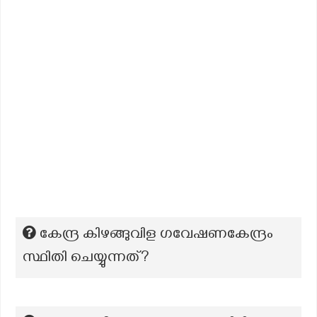
കേന്ദ്ര കിഴങ്ങുവിള ഗവേഷണകേന്ദ്രം
സ്ഥിതി ചെയ്യുന്നത്?