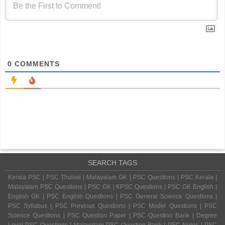
0
COMMENTS
SEARCH TAGS
Kerala PSC | PSC Thulasi | Malayalam GK | PSC Questions | PSC Kerala |
Malayalam PSC Questions | PSC GK | KPSC Questions | PSC GK English |
English GK | PSC English Questions | PSC General Science Questions |
PSC Syllabus | PSC Previous Questions | PSC Model Questions | PSC
Science Questions | PSC Question Paper | PSC Question Bank | Degree
Level PSC Questions | Malayalam PSC Question Bank | PSC Notes | PSC