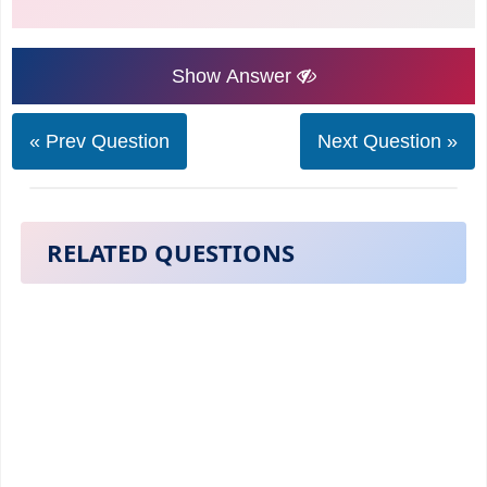
Show Answer
« Prev Question
Next Question »
RELATED QUESTIONS