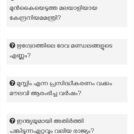
മുൻകൈയെടുത്ത മലയാളിയായ
കേന്ദ്രനിയമമന്ത്രി?
ഋഗ്വേദത്തിലെ ദേവ മണ്ഡലങ്ങളുടെ
എണ്ണം?
മുസ്ലിം എന്ന പ്രസിദ്ധീകരണം വക്കം
മൗലവി ആരംഭിച്ച വർഷം?
ഇന്ത്യയുമായി അതിർത്തി
പങ്കിടുന്നഏറ്റവും വലിയ രാജ്യം?