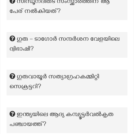
സിന്ധൂനദിതട സംസ്ക്കാരത്തിന് ആ
പേര് നൽകിയത്?
ഗുരു – ടാഗോർ സന്ദർശന വേളയിലെ
ദ്വിഭാഷി?
ഗുരുവായൂർ സത്യാഗ്രഹകമ്മിറ്റി
സെക്രട്ടറി?
ഇന്ത്യയിലെ ആദ്യ കമ്പ്യൂട്ടർവൽകൃത
പഞ്ചായത്ത്?