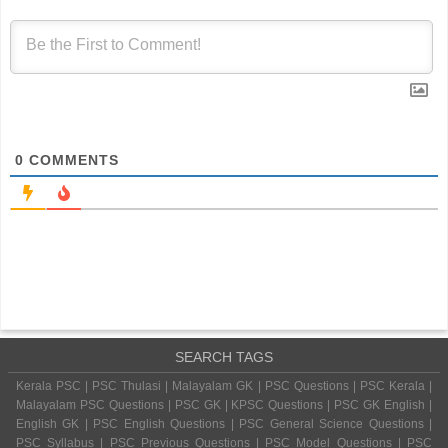
0
COMMENTS
SEARCH TAGS
Kerala PSC | PSC Thulasi | Malayalam GK | PSC Questions | PSC Kerala |
Malayalam PSC Questions | PSC GK | KPSC Questions | PSC GK English |
English GK | PSC English Questions | PSC General Science Questions |
PSC Syllabus | PSC Previous Questions | PSC Model Questions | PSC