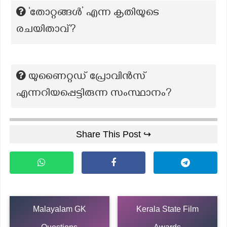
‘തോറ്റങ്ങൾ’ എന്ന കൃതിയുടെ
രചയിതാവ്?
യുണൈറ്റഡ് പ്രോവിൻസ്
എന്നറിയപ്പെട്ടിരുന്ന സംസ്ഥാനം?
Share This Post ↪
Malayalam GK
Kerala State Film