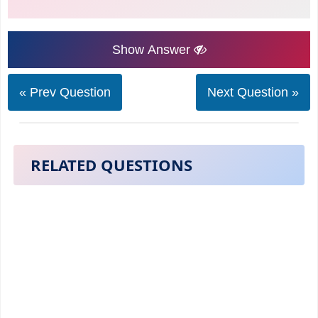
Show Answer
« Prev Question
Next Question »
RELATED QUESTIONS