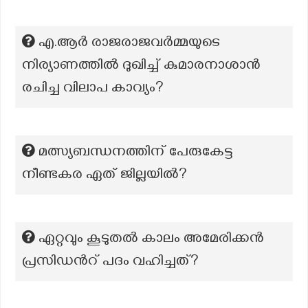
എ.ആർ രാജരാജവർമ്മയുടെ
നിര്യാണത്തിൽ ദുഖിച്ച് കുമാരനാശാൻ
രചിച്ച വിലാപ കാവ്യം?
മത്സ്യബന്ധനത്തിന് പേരുകേട്ട
നീണ്ടകര ഏത് ജില്ലയിൽ?
ഏറ്റവും കൂടുതൽ കാലം അമേരിക്കൻ
പ്രസിഡൻറ് പദം വഹിച്ചത്?