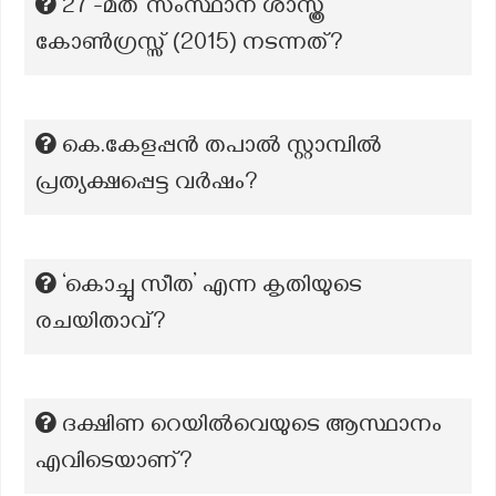
27 -മത് സംസ്ഥാന ശാസ്ത്ര
കോൺഗ്രസ്സ് (2015) നടന്നത്?
കെ.കേളപ്പൻ തപാൽ സ്റ്റാമ്പിൽ
പ്രത്യക്ഷപ്പെട്ട വർഷം?
‘കൊച്ചു സീത’ എന്ന കൃതിയുടെ
രചയിതാവ്?
ദക്ഷിണ റെയിൽവെയുടെ ആസ്ഥാനം
എവിടെയാണ്?