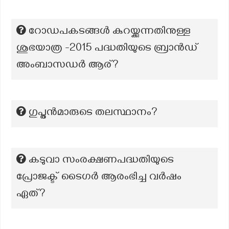
റോഡപകടങ്ങൾ കുറയ്ക്കുന്നതിനുള്ള
ശുഭയാത്ര -2015 പദ്ധതിയുടെ ബ്രാൻഡ്
അംബാസഡർ ആര്?
ഗുപ്തൻമാരുടെ തലസ്ഥാനം?
കടുവാ സംരക്ഷണപദ്ധതിയുടെ
പ്രോജക്ട് ടൈഗർ ആരംഭിച്ച വർഷം
ഏത്?