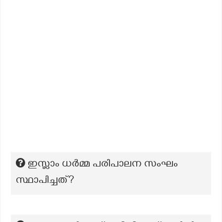
ഇസ്ലാം ധര്‍മ്മ പരിപാലന സംഘം
സ്ഥാപിച്ചത്?