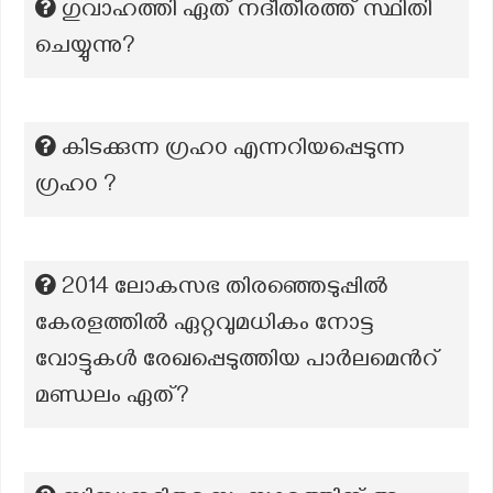
ഗുവാഹത്തി ഏത് നദീതീരത്ത് സ്ഥിതി
ചെയ്യുന്നു?
കിടക്കുന്ന ഗ്രഹ൦ എന്നറിയപ്പെടുന്ന
ഗ്രഹ൦ ?
2014 ലോകസഭ തിരഞ്ഞെടുപ്പിൽ
കേരളത്തിൽ ഏറ്റവുമധികം നോട്ട
വോട്ടുകൾ രേഖപ്പെടുത്തിയ പാർലമെൻറ്
മണ്ഡലം ഏത്?