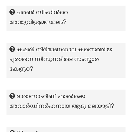
ചരൺ സിംഗിന്‍റെ
അന്ത്യവിശ്രമസ്ഥലം?
കപ്പൽ നിർമാണശാല കണ്ടെത്തിയ
പുരാതന സിന്ധുനദീതട സംസ്കാര
കേന്ദ്രo?
ദാദാസാഹിബ് ഫാൽക്കെ
അവാർഡിനർഹനായ ആദ്യ മലയാളി?