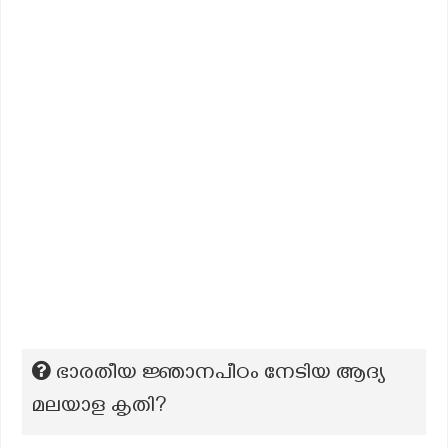
ഭാരതീയ ജ്ഞാനപീഠം നേടിയ ആദ്യ
മലയാള കൃതി?