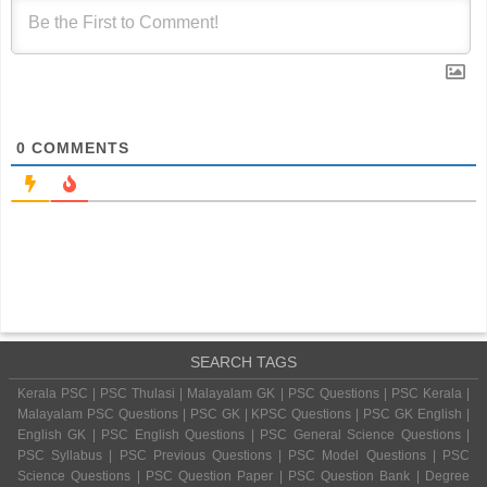
0
COMMENTS
SEARCH TAGS
Kerala PSC | PSC Thulasi | Malayalam GK | PSC Questions | PSC Kerala |
Malayalam PSC Questions | PSC GK | KPSC Questions | PSC GK English |
English GK | PSC English Questions | PSC General Science Questions |
PSC Syllabus | PSC Previous Questions | PSC Model Questions | PSC
Science Questions | PSC Question Paper | PSC Question Bank | Degree