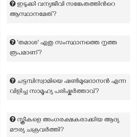
ഇടുക്കി വന്യജീവി സങ്കേതത്തിൻറെ
ആസ്ഥാനമേത്?
'തമാശ' ഏതു സംസ്ഥാനത്തെ നൃത്ത
രൂപമാണ്?
ചട്ടമ്പിസ്വാമിയെ ഷൺമുഖദാസൻ എന്ന
വിളിച്ച സാമൂഹ്യ പരിഷ്കർത്താവ്?
സ്ത്രീകളെ അംഗരക്ഷകരാക്കിയ ആദ്യ
മൗര്യ ചക്രവർത്തി?