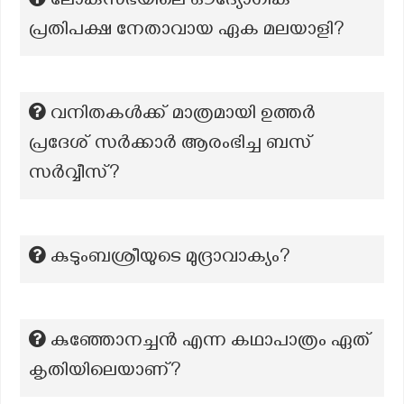
ലോകസഭയിലെ ഔദ്യോഗിക
പ്രതിപക്ഷ നേതാവായ ഏക മലയാളി?
വനിതകൾക്ക് മാത്രമായി ഉത്തർ
പ്രദേശ് സർക്കാർ ആരംഭിച്ച ബസ്
സർവ്വീസ്?
കുടുംബശ്രീയുടെ മുദ്രാവാക്യം?
കുഞ്ഞോനച്ചന്‍ എന്ന കഥാപാത്രം ഏത്
കൃതിയിലെയാണ്?