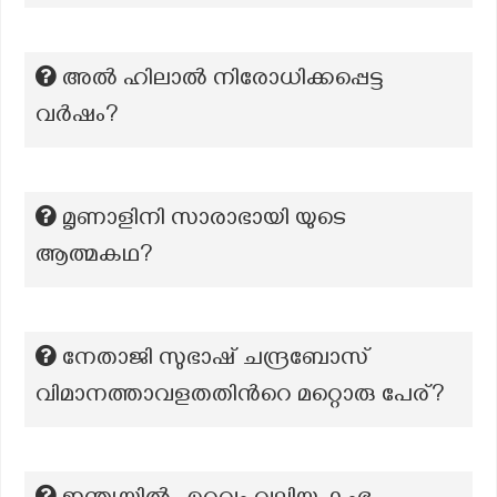
അൽ ഹിലാൽ നിരോധിക്കപ്പെട്ട
വർഷം?
മൃണാളിനി സാരാഭായി യുടെ
ആത്മകഥ?
നേതാജി സുഭാഷ് ചന്ദ്രബോസ്
വിമാനത്താവളതതിന്‍റെ മറ്റൊരു പേര്?