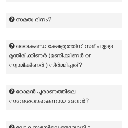
സമത്വ ദിനം?
വൈകുണ്ഡ ക്ഷേത്രത്തിന് സമീപമുള്ള
മുന്തിരിക്കിണർ (മണിക്കിണർ or
സ്വാമികിണർ ) നിർമ്മിച്ചത്?
റോമൻ പുരാണത്തിലെ
സന്ദേശവാഹകനായ ദേവൻ?