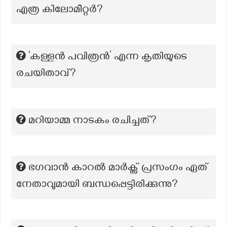
എത്ര കിലോമീറ്റർ?
‘കള്ളൻ പവിത്രൻ’ എന്ന കൃതിയുടെ
രചയിതാവ്?
മറിയാമ്മ നാടകം രചിച്ചത്?
ഭഗവാൻ കാറൽ മാർക്സ് പ്രസംഗം ഏത്
നേതാവുമായി ബന്ധപ്പെട്ടിരിക്കുന്നു?