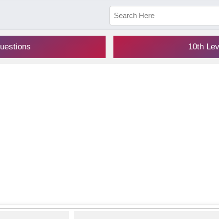
uestions
10th Le