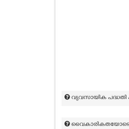
വ്യവസായിക പദ്ധതി എ
വൈകാരികതയോടെ കണ്