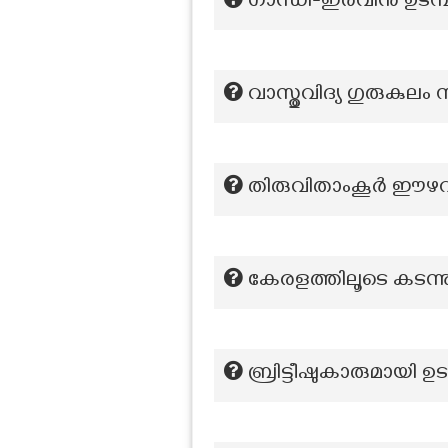
ഗാന്ധി-ഇർവിൻ ഉടമ്പട
വാസ്തുവിദ്യ ഗുരുകുലം 
തിരുവിതാംകൂർ ഈഴവ 
കേരളത്തിലൂടെ കടന്ന
ബ്രിട്ടീഷുകാരുമായി 