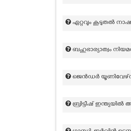
ഏറ്റവും കൂടുതൽ നാ
ബഹുഭാര്യാത്വം നിയമവ
ജെൻഡർ യൂണിവേഴ്സിറ
ബ്രിട്ടീഷ് ഇന്ത്യയി