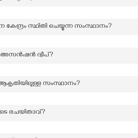
 കേന്ദ്രം സ്ഥിതി ചെയ്യുന്ന സംസ്ഥാനം?
് അസൻഷൻ ദ്വീപ്?
’ ആകൃതിയിലുള്ള സംസ്ഥാനം?
യുടെ രചയിതാവ്?