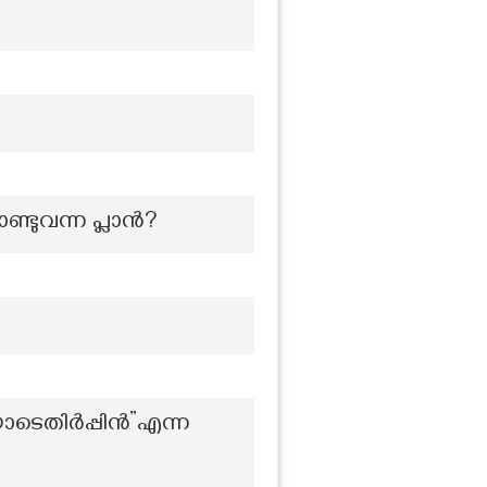
ണ്ടുവന്ന പ്ലാൻ?
ടെതിർപ്പിൻ”എന്ന