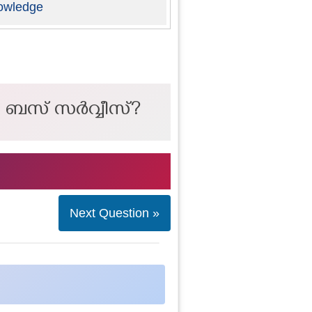
owledge
ച ബസ് സർവ്വീസ്?
Next Question »