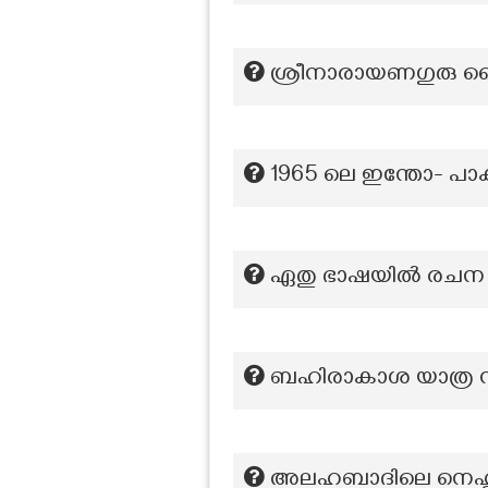
ശ്രീനാരായണഗുരു ദ
1965 ലെ ഇന്തോ- പാക്ക
ഏതു ഭാഷയിൽ രചന ന
ബഹിരാകാശ യാത്ര നട
അലഹബാദിലെ നെഹൃവി