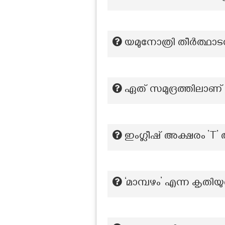
യമുനോത്രി തീർത്ഥാടന
ഏത് സമുദ്രത്തിലാണ
ഇംഗ്ലീഷ് അക്ഷരം ’T
‘മാമ്പഴം’ എന്ന കൃതി