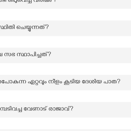
ി ഒപ്പുവെച്ച വർഷം ?
സ്ഥിതി ചെയ്യുന്നത്?
സഭ സ്ഥാപിച്ചത്?
ുപോകുന്ന ഏറ്റവും നീളം കൂടിയ ദേശിയ പാത?
ഉടമ്പടിവച്ച വേണാട് രാജാവ്?