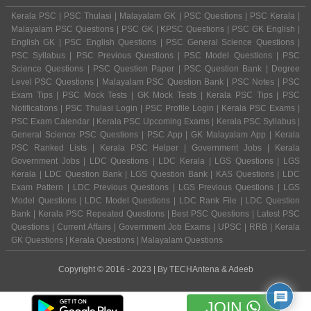
Kerala PSC | PSC Thulasi | Malayalam GK | PSC Questions | PSC Kerala |
Malayalam PSC Questions | PSC GK | KPSC Questions | PSC GK English |
English GK | PSC English Questions | PSC General Science Questions |
PSC Syllabus | PSC Previous Questions | PSC Model Questions | PSC
Science Questions | PSC Question Paper | PSC Question Bank | Degree
Level PSC Questions | Malayalam PSC Question Bank | PSC Notes | PSC
Exam Tips | PSC Mock Tests | GK Mock Tests | Kerala PSC Tips | PSC
Notifications | PSC Thulasi Login | PSC Profile Login | Kerala PSC Exams |
PSC Exam Calendar | Kerala PSC Upcoming Exams | Kerala PSC Syllabus |
General Science PSC Questions | PSC App | GK Malayalam App | Kerala
PSC Ranked Lists | Kerala PSC Helper | Government Jobs | Kerala
Government Jobs | LDC Questions | LDC Kerala | LGS Questions | LGS
Kerala | LDC Question Bank | LGS Question Bank | KAS Questions | LDC
Exam Pattern | LDC Previous Questions | LGS Previous Questions | LGS
Model Questions | LDC Model Questions | LDC Rank File | LDC Question
Bank | Kerala PSC Repeated Questions | Best PSC Questions | Latest PSC
Questions | Current Affairs | Government Job Exams | UPSC | RRB | Kerala
GK Questions | Kerala Questions | Malayalam Questions
Copyright © 2016 - 2023 | By
TECHAntena
&
Adeeb
JOIN