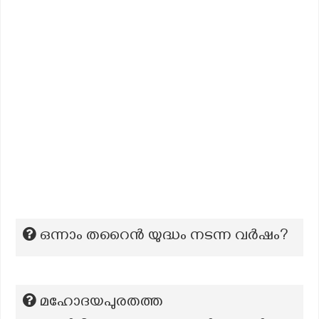
ഒന്നാം തറൈൻ യുദ്ധം നടന്ന വർഷം?
മഹോദയപുരതത്ത