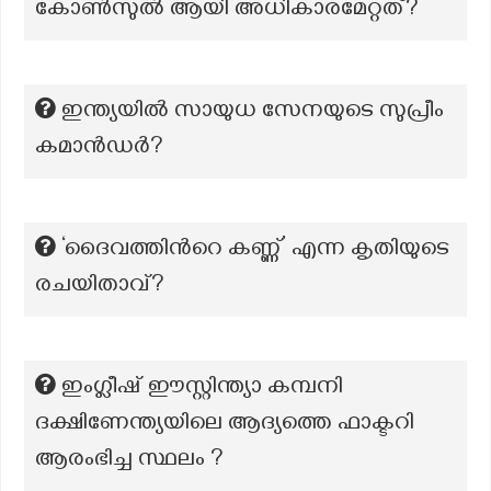
കോൺസുൽ ആയി അധികാരമേറ്റത്?
ഇന്ത്യയിൽ സായുധ സേനയുടെ സുപ്രീം
കമാൻഡർ?
‘ദൈവത്തിന്‍റെ കണ്ണ്’ എന്ന കൃതിയുടെ
രചയിതാവ്?
ഇംഗ്ലീഷ് ഈസ്റ്റിന്ത്യാ കമ്പനി
ദക്ഷിണേന്ത്യയിലെ ആദ്യത്തെ ഫാക്ടറി
ആരംഭിച്ച സ്ഥലം ?