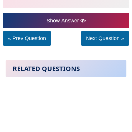
Show Answer
« Prev Question
Next Question »
RELATED QUESTIONS