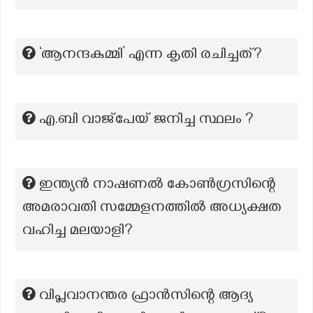
‘ആനന്ദകുമ്മി’ എന്ന കൃതി രചിച്ചത്?
എ.ബി വാജ്‌പേയ് ജനിച്ച സ്ഥലം ?
ഇന്ത്യൻ നാഷണൽ കോൺഗ്രസിന്റെ
അമരാവതി സമ്മേളനത്തിൽ അധ്യക്ഷത
വഹിച്ച മലയാളി?
വിപ്ലവാനന്തര ഫ്രാൻസിന്റെ ആദ്യ