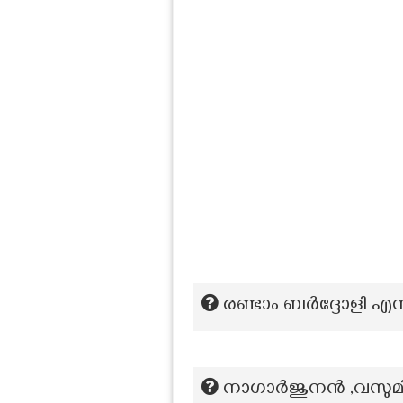
രണ്ടാം ബർദ്ദോളി എന്
നാഗാർജുനൻ ,വസുമിത