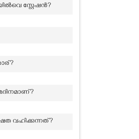
െയിൽവെ സ്റ്റേഷൻ?
താര്?
്മദിനമാണ്?
ഷത വഹിക്കുന്നത്?