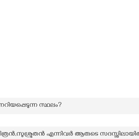
നറിയപ്പെടുന്ന സ്ഥലം?
്രൻ,സുശ്രുതൻ എന്നിവർ ആരുടെ സദസ്സിലായിരു