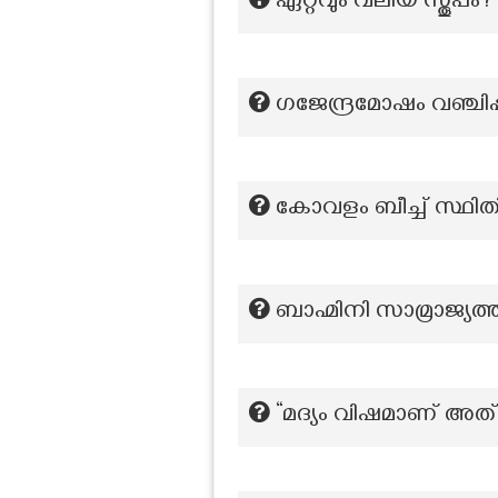
ഏറ്റവും വലിയ സ്തൂപം?
ഗജേന്ദ്രമോഷം വഞ്ചിപ്പ
കോവളം ബീച്ച് സ്ഥിതി
ബാഹ്മിനി സാമ്രാജ്യത
“മദ്യം വിഷമാണ് അത് ഉ