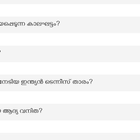
്പെടുന്ന കാലഘട്ടം?
?
േടിയ ഇന്ത്യൻ ടെന്നീസ് താരം?
 ആദ്യ വനിത?