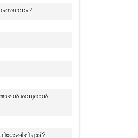
സംസ്ഥാനം?
 അപ്പൻ തമ്പുരാൻ
ശേഷിപ്പിച്ചത്?