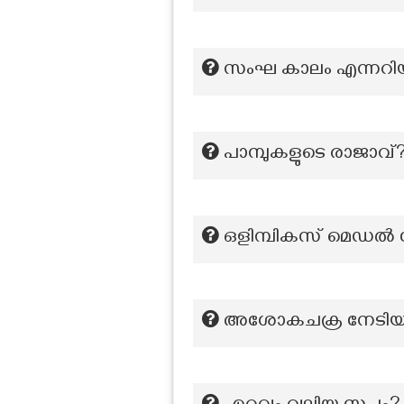
സംഘ കാലം എന്നറിയപ
പാമ്പുകളുടെ രാജാവ്
ഒളിമ്പികസ് മെഡൽ ന
അശോകചക്ര നേടിയ