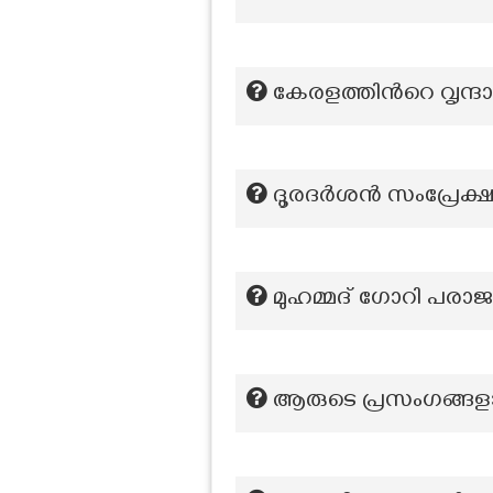
കേരളത്തിന്‍റെ വൃന്ദ
ദൂരദര്‍ശന്‍ സംപ്രേക
മുഹമ്മദ് ഗോറി പര
ആരുടെ പ്രസംഗങ്ങളാണ്