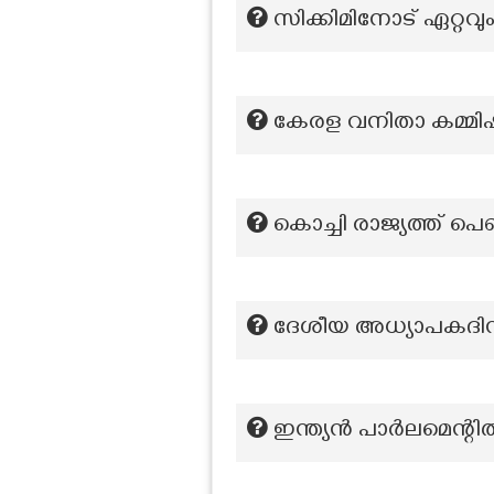
സിക്കിമിനോട് ഏറ്റവു
കേരള വനിതാ കമ്മിഷന
കൊച്ചി രാജ്യത്ത് പെൺ
ദേശീയ അധ്യാപകദിന
ഇന്ത്യൻ പാർലമെന്റ