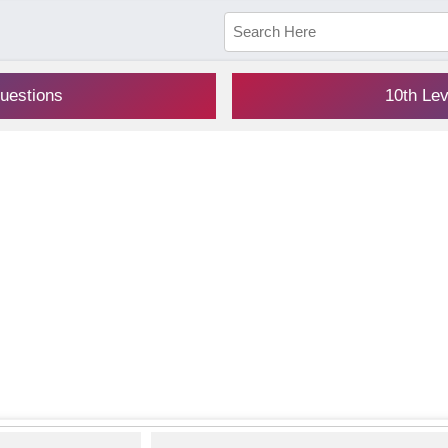
uestions
10th Le