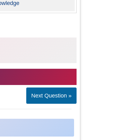
owledge
Next Question »