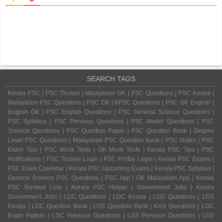
SEARCH TAGS
Kerala PSC | PSC Thulasi | Malayalam GK | PSC Questions | PSC Kerala |
Malayalam PSC Questions | PSC GK | KPSC Questions | PSC GK English |
English GK | PSC English Questions | PSC General Science Questions |
PSC Syllabus | PSC Previous Questions | PSC Model Questions | PSC
Science Questions | PSC Question Paper | PSC Question Bank | Degree
Level PSC Questions | Malayalam PSC Question Bank | PSC Notes | PSC
Exam Tips | PSC Mock Tests | GK Mock Tests | Kerala PSC Tips | PSC
Notifications | PSC Thulasi Login | PSC Profile Login | Kerala PSC Exams |
PSC Exam Calendar | Kerala PSC Upcoming Exams | Kerala PSC Syllabus |
General Science PSC Questions | PSC App | GK Malayalam App | Kerala
PSC Ranked Lists | Kerala PSC Helper | Government Jobs | Kerala
Government Jobs | LDC Questions | LDC Kerala | LGS Questions | LGS
Kerala | LDC Question Bank | LGS Question Bank | KAS Questions | LDC
Exam Pattern | LDC Previous Questions | LGS Previous Questions | LGS