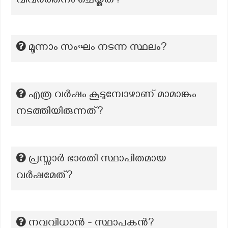
വിവർത്തനം ചെയ്തത്?
മൂന്നാം സംഘം നടന്ന സ്ഥലം?
എത്ര വർഷം കൂടുമ്പോഴാണ് മാമാങ്കം
നടത്തിയിരുന്നത്?
പ്രസ്സാർ ഭാരതി സ്ഥാപിതമായ
വർഷമേത്?
നവവിധാൻ - സ്ഥാപകന്‍?