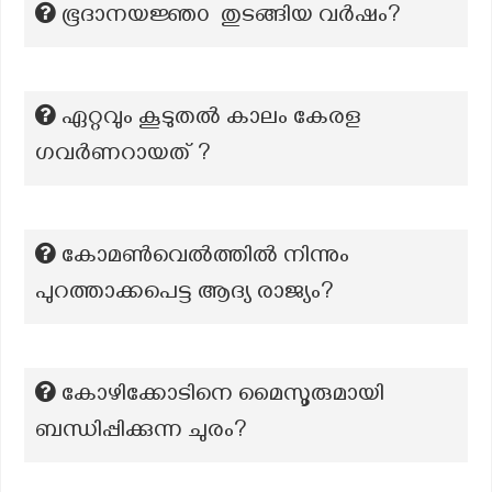
ഭൂദാനയജ്ഞ൦ തുടങ്ങിയ വർഷം?
ഏറ്റവും കൂടുതൽ കാലം കേരള
ഗവർണറായത് ?
കോമൺവെൽത്തിൽ നിന്നും
പുറത്താക്കപെട്ട ആദ്യ രാജ്യം?
കോഴിക്കോടിനെ മൈസൂരുമായി
ബന്ധിപ്പിക്കുന്ന ചുരം?