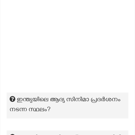
ഇന്ത്യയിലെ ആദ്യ സിനിമാ പ്രദർശനം
നടന്ന സ്ഥലം?