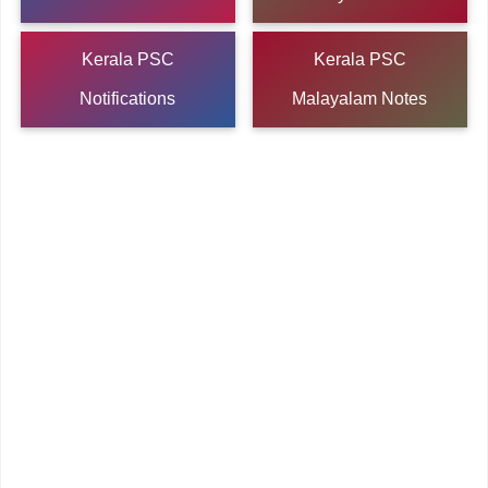
Kerala PSC
Kerala PSC
Notifications
Malayalam Notes