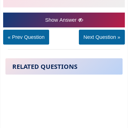
Show Answer
« Prev Question
Next Question »
RELATED QUESTIONS