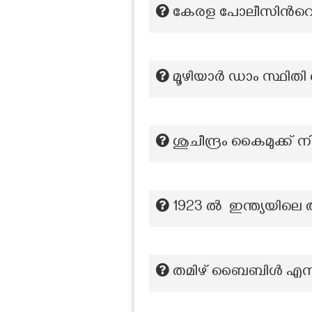
കേരള പോലീസിൻറെ 
മൂഴിയാർ ഡാം സ്ഥിതി ചെ
ശുചീന്ദ്രം കൈമുക്ക
1923 ൽ ഇന്ത്യയിലെ
തമിഴ് ബൈബിൾ എന്നറ