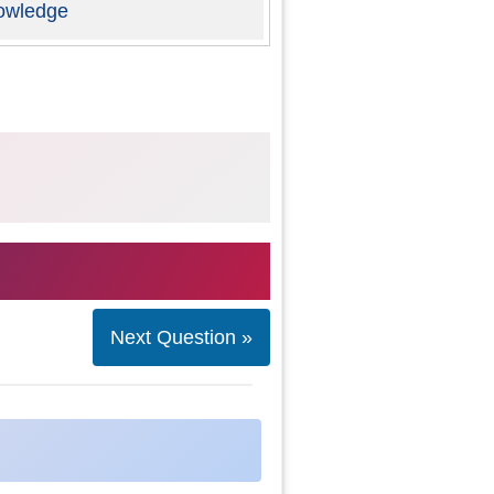
owledge
Next Question »