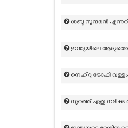
ശബ്ദ സുന്ദരൻ എന്ന
ഇന്ത്യയിലെ ആദ്യത്തെ
നെഹ്‌റു ട്രോഫി വള്
സൂറത്ത് ഏതു നദിക്ക