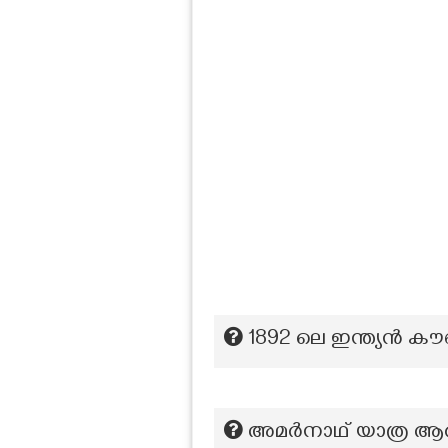
1892 ലെ ഇന്ത്യൻ 
അമർനാഥ്‌ യാത്ര ആരം