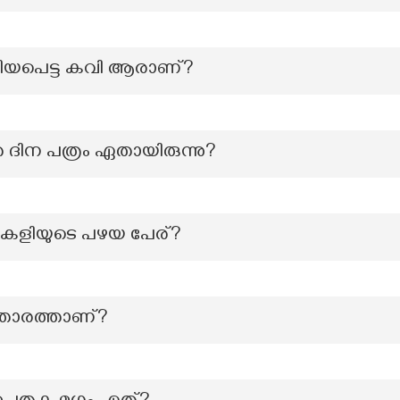
റിയപെട്ട കവി ആരാണ്?
 ദിന പത്രം ഏതായിരുന്നു?
ളംകളിയുടെ പഴയ പേര്?
ു താരത്താണ്?