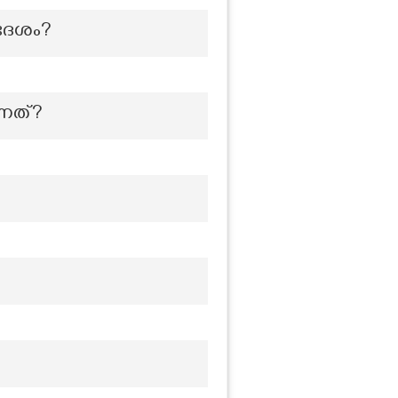
രദേശം?
്നത്?