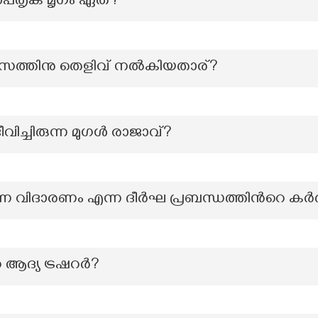
പൈതൃക മൃഗം ഏത്?
ികാസത്തിനു തെളിവ് നൽകിയതാര്?
ജീവിച്ചിരുന്ന മുഗൾ രാജാവ്?
ണ വിദാരണം എന്ന ദീർഘ പ്രബന്ധത്തിന്‍റെ കർ
 ആദ്യ ട്രഷറർ?