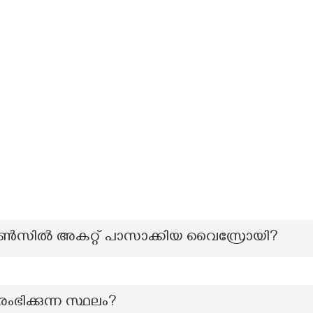
കൗൺസിൽ അകറ്റ് പാസാക്കിയ വൈസ്രോയി?
ഭിക്കുന്ന സ്ഥലം?