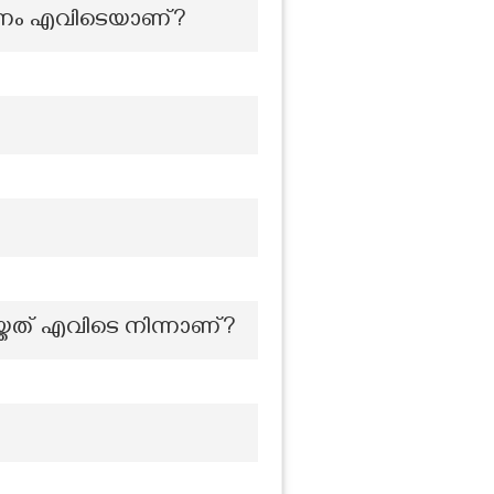
നം എവിടെയാണ്?
്തത് എവിടെ നിന്നാണ്?