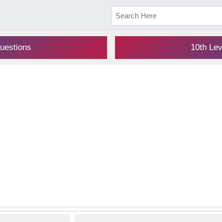
uestions
10th Le