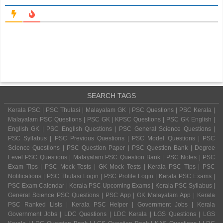
SEARCH TAGS
Kerala PSC | PSC Thulasi | Malayalam GK | PSC Questions | PSC Kerala |
Malayalam PSC Questions | PSC GK | KPSC Questions | PSC GK English |
English GK | PSC English Questions | PSC General Science Questions |
PSC Syllabus | PSC Previous Questions | PSC Model Questions | PSC
Science Questions | PSC Question Paper | PSC Question Bank | Degree
Level PSC Questions | Malayalam PSC Question Bank | PSC Notes | PSC
Exam Tips | PSC Mock Tests | GK Mock Tests | Kerala PSC Tips | PSC
Notifications | PSC Thulasi Login | PSC Profile Login | Kerala PSC Exams |
PSC Exam Calendar | Kerala PSC Upcoming Exams | Kerala PSC Syllabus |
General Science PSC Questions | PSC App | GK Malayalam App | Kerala
PSC Ranked Lists | Kerala PSC Helper | Government Jobs | Kerala
Government Jobs | LDC Questions | LDC Kerala | LGS Questions | LGS