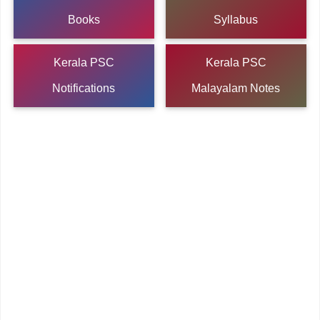
Books
Syllabus
Kerala PSC
Kerala PSC
Notifications
Malayalam Notes