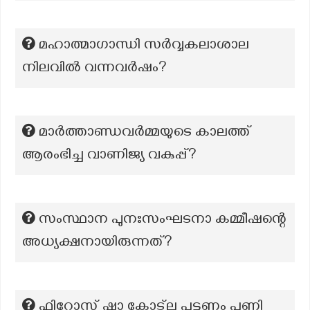
മഹാത്മാഗാന്ധി സർവ്വകലാശാല
നിലവിൽ വന്നവർഷം?
മാർത്താണ്ഡവർമ്മയുടെ കാലത്ത്
ആരംഭിച്ച വാണിജ്യ വകുപ്പ്?
സംസ്ഥാന പുനഃസംഘടനാ കമ്മീഷന്റെ
അധ്യക്ഷനായിരുന്നത്?
ഫിറോസ് ഷാ കോട്ല പട്ടണം പണി