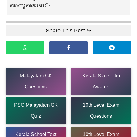
അസുഖമാണ്?
Share This Post ↪
Malayalam GK
Kerala State Film
Questions
Awards
PSC Malayalam GK
10th Level Exam
Quiz
Questions
Kerala School Text
10th Level Exam