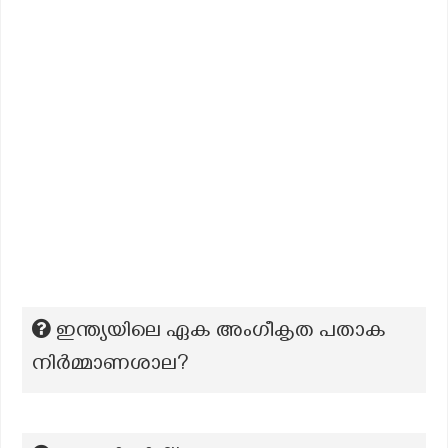
ഇന്ത്യയിലെ ഏക അംഗീകൃത പതാക
നിര്‍മ്മാണശാല?