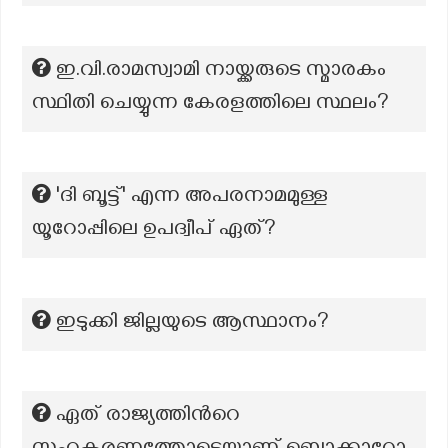
ഇ.വി.രാമസ്വാമി നായ്ക്കരുടെ സ്മാരകം
സ്ഥിതി ചെയ്യുന്ന കേരളത്തിലെ സ്ഥലം?
'ദി ബൂട്ട്' എന്ന അപരനാമമുള്ള
യൂറോപ്പിലെ ഉപദ്വീപ് ഏത്?
ഇടുക്കി ജില്ലയുടെ ആസ്ഥാനം?
ഏത് രാജ്യത്തിൻറെ