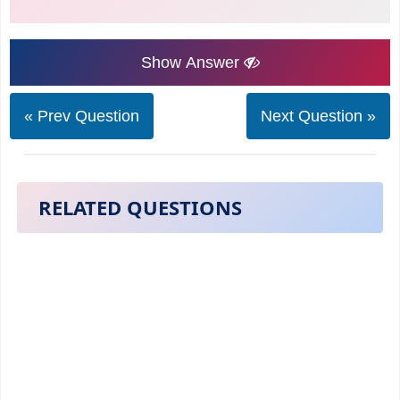
Show Answer
« Prev Question
Next Question »
RELATED QUESTIONS