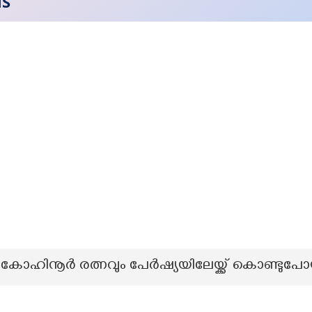
NS
ോഹിനൂർ രത്നവും പേർഷ്യയിലേയ്ക്ക് കൊണ്ടുപ