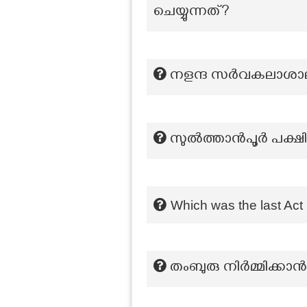
ചെയ്യുന്നത്?
നളന്ദ സർവകലാശാല സ്
സുൽത്താൻപൂർ പക്ഷി
Which was the last Act 
തംബുരു നിർമ്മിക്ക