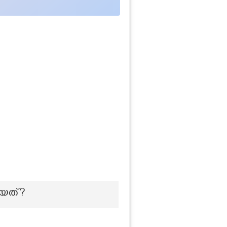
ോയത്?