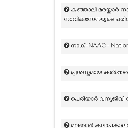
കുഞ്ഞാലി മരയ്ക്കാർ ന
നാവികസേനയുടെ പരിശീ
നാക്-NAAC - Nation
പ്രശസ്തമായ കൽപ്പാത്
പെരിയാര്‍ വന്യജീവി 
മലബാർ കലാപകാലത്ത് 