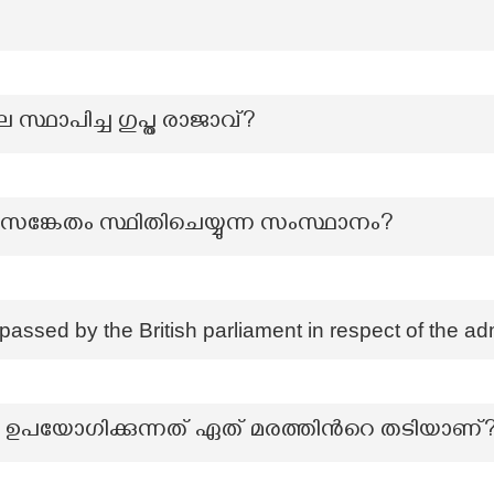
ഥാപിച്ച ഗുപ്ത രാജാവ്?
സങ്കേതം സ്ഥിതിചെയ്യുന്ന സംസ്ഥാനം?
passed by the British parliament in respect of the adm
ാൻ ഉപയോഗിക്കുന്നത് ഏത് മരത്തിൻറെ തടിയാണ്