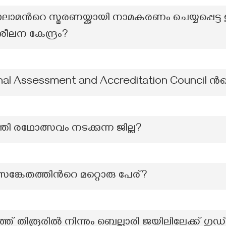
ാലാമന്‍റെ സ്മരണയ്ക്കായി നാമകരണം ചെയ്യപ്പെട്ട 
ലന കേന്ദ്രം?
al Assessment and Accreditation Council ന
തി രഥോത്സവം നടക്കുന്ന ജില്ല?
സങ്കേതത്തിന്‍റെ മറ്റൊരു പേര്?
തിരൂരിൽ നിന്നും ബെല്ലാരി ജയിലിലേക്ക് ഗുഡ്