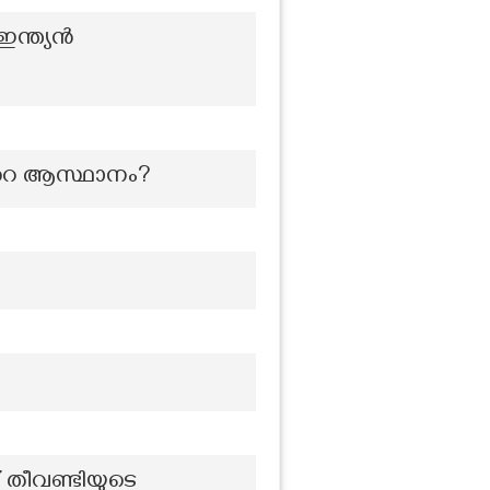
ഇന്ത്യൻ
്‍റെ ആസ്ഥാനം?
 തീവണ്ടിയുടെ