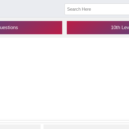
uestions
10th Le