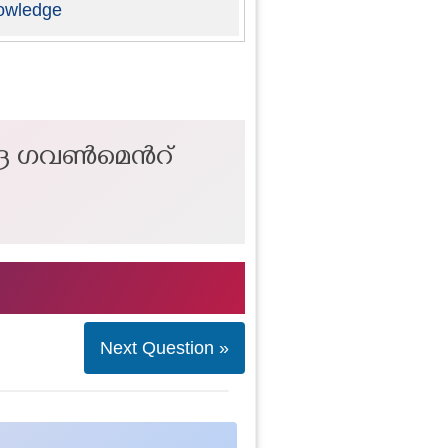
owledge
്ര ഗവൺമെന്‍റ്
Next Question »