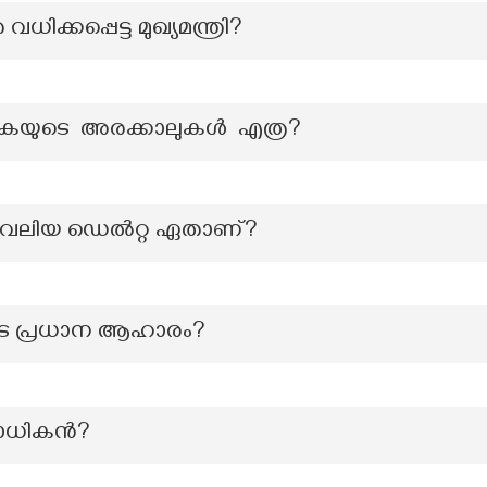
ിക്കപ്പെട്ട മുഖ്യമന്ത്രി?
ാകയുടെ അരക്കാലുകൾ എത്ര?
 വലിയ ഡെല്‍റ്റ ഏതാണ്?
ടെ പ്രധാന ആഹാരം?
വയോധികൻ?