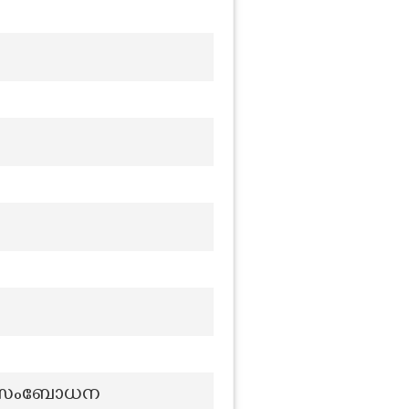
െ അഭിസംബോധന