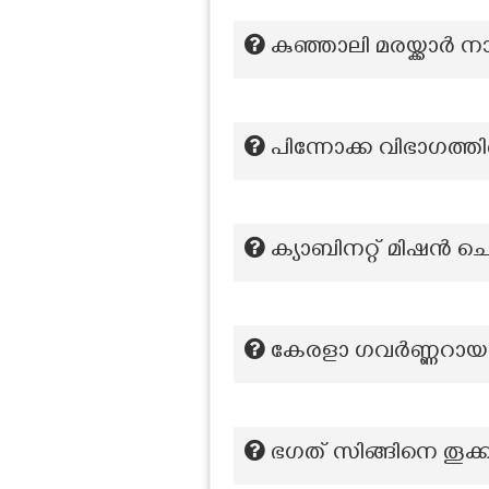
കുഞ്ഞാലി മരയ്ക്കാർ 
പിന്നോക്ക വിഭാഗത്തി
ക്യാബിനറ്റ് മിഷൻ 
കേരളാ ഗവർണ്ണറായ
ഭഗത് സിങ്ങിനെ തൂക്ക