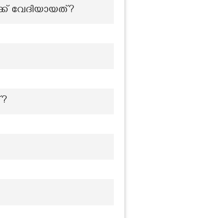
ക്ക് വേദിയായത്?
്?