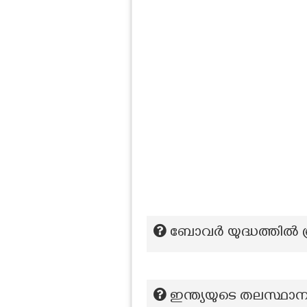
ബോവർ യുദ്ധത്തിൽ ബ്
ഇന്ത്യയുടെ തലസ്ഥാന