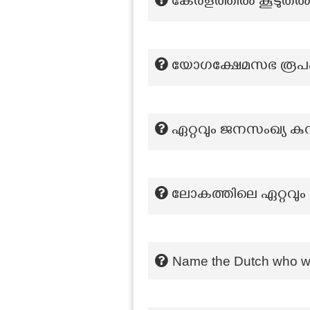
കേരളത്തില്‍ കൂടുതല്
യോഗക്ഷേമസഭ രൂപ
ഏറ്റവും ജനസംഖ്യ കു
ലോകത്തിലെ ഏറ്റവും
Name the Dutch who was