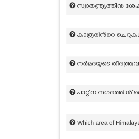
സ്വാതന്ത്ര്യത്തിനു
കാരൂരിന്‍റെ ചെറുകഥ
നർമദയുടെ തീരത്തുവ
പാറ്റ്‌ന നഗരത്തിൻ്
Which area of Himalaya