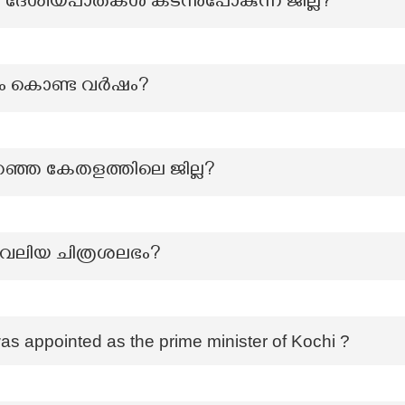
‍ ദേശീയപാതകള്‍ കടന്നുപോകുന്ന ജില്ല?
ം കൊണ്ട വർഷം?
റഞ്ഞ കേതളത്തിലെ ജില്ല?
 വലിയ ചിത്രശലഭം?
 appointed as the prime minister of Kochi ?