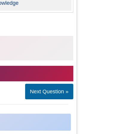
owledge
Next Question »