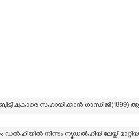
രിട്ടീഷുകാരെ സഹായിക്കാൻ ഗാന്ധിജി(1899) ആര
ം ഡൽഹിയിൽ നിന്നും ന്യൂഡൽഹിയിലേയ്ക്ക് മാറ്റ