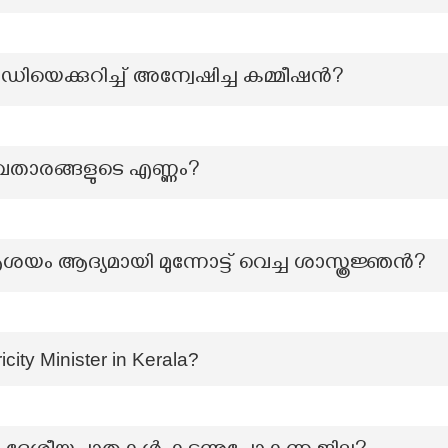
ിയെക്കുറിച്ച് അന്വേഷിച്ച കമ്മീഷൻ?
വതാരങ്ങളുടെ എണ്ണം?
 ആദ്യമായി മുന്നോട്ട് വെച്ച ശാസ്ത്രജ്ഞൻ?
icity Minister in Kerala?