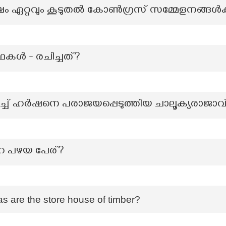
 ശേഷം ഏറ്റവും കൂടുതൽ കോൺഗ്രസ് സമ്മേളനങ്ങൾ
കള്‍ - രചിച്ചത്?
ച്ച് ഹർഷനെ പരാജയപ്പെടുത്തിയ ചാലൂക്യരാജാവ
റെ പഴയ പേര്?
s are the store house of timber?