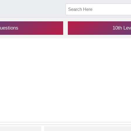
uestions
10th Le