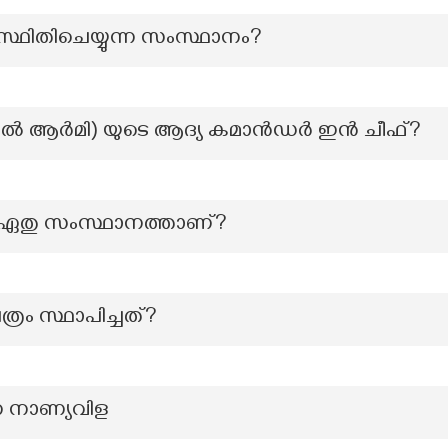
്ഥിതിചെയ്യുന്ന സംസ്ഥാനം?
ണൽ ആർമി) യുടെ ആദ്യ കമാൻഡർ ഇൻ ചീഫ്?
ൻറ്‌ ഏതു സംസ്ഥാനത്താണ്?
്രം സ്ഥാപിച്ചത്?
ന നാണ്യവിള