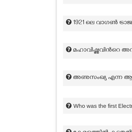
1921 ലെ വാഗൺ ട്രാജഡ
മഹാവിഷ്ണുവിന്‍റെ അ
അണുസംഖ്യ എന്ന ആശയം
Who was the first Electr