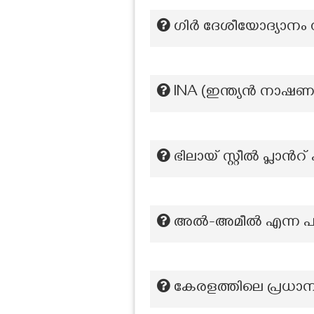
ഗിർ ദേശീയോദ്യാനം സ
lNA (ഇന്ത്യൻ നാഷ
ഭിലായ് സ്റ്റീൽ പ്ലാ
അല്‍-അമീല്‍ എന്ന പത
കേരളത്തിലെ പ്രധാ