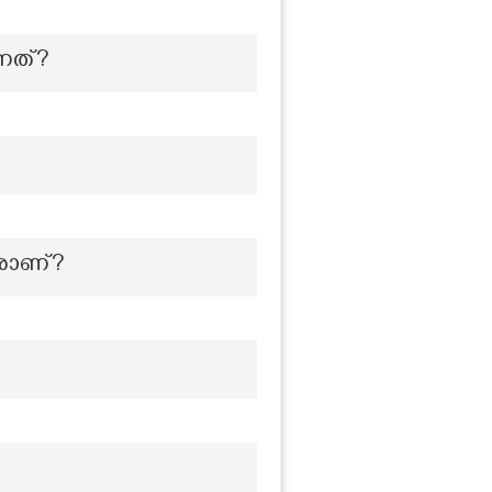
്നത്?
രാണ്?