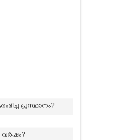
ംഭിച്ച പ്രസ്ഥാനം?
ിയ വർഷം?