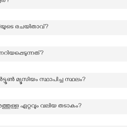
ര്?
തിയുടെ രചയിതാവ്?
റിയപ്പെടുന്നത്?
ട്ടൂൺ മ്യൂസിയം സ്ഥാപിച്ച സ്ഥലം?
ശത്തുള്ള ഏറ്റവും വലിയ തടാകം?