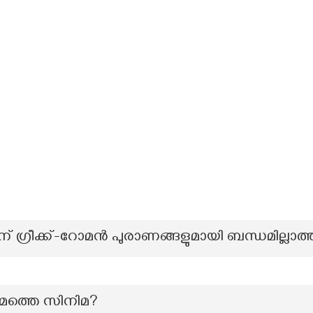
് ഗ്രീക്ക്-റോമൻ പുരാണങ്ങളുമായി ബന്ധമില്ലാത്
മത്തെ സിനിമ?