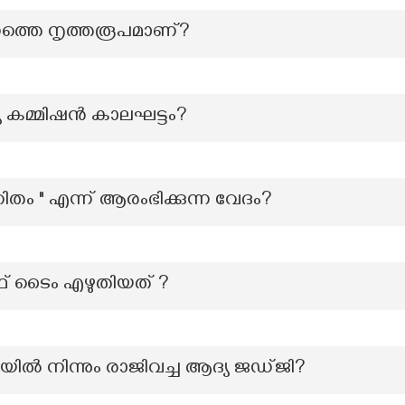
്തെ നൃത്തരൂപമാണ്?
 കമ്മിഷൻ കാലഘട്ടം?
തം " എന്ന് ആരംഭിക്കുന്ന വേദം?
ഓഫ് ടൈം എഴുതിയത് ?
 നിന്നും രാജിവച്ച ആദ്യ ജഡ്ജി?