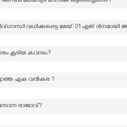
്ന അറബി മലയാളം മാസിക ആരംഭിച്ചതാര്?
ീവ്ഗാന്ധി വധിക്കപ്പെട്ട മേയ്-21 ഏത് ദിനമായി ആ
ഉയരം കൂടിയ കവാടം?
ല്ലാത്ത ഏക വൻകര ?
വസാന രാജാവ്?