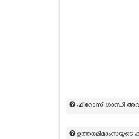
ഫിറോസ് ഗാന്ധി അവാർ
ഉത്തരമീമാംസയുടെ 