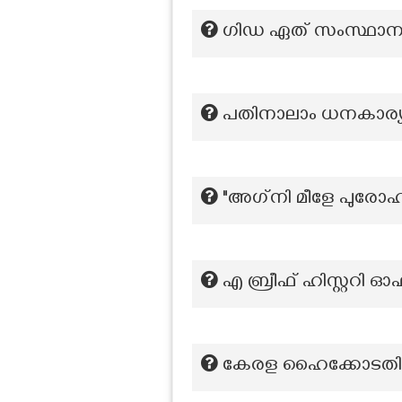
ഗിഡ ഏത് സംസ്ഥാനത
പതിനാലാം ധനകാര്യ
"അഗ്‌നി മീളേ പുരോഹി
എ ബ്രീഫ് ഹിസ്റ്ററി 
കേരള ഹൈക്കോടതിയിൽ