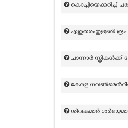
കൊച്ചിയെക്കുറിച്ച് 
ഏതുതരംതുള്ളൽ രൂ
ചാന്നാര്‍ സ്ത്രീകള്‍
കേരള ഗവൺമെൻറിൻറ
ശിവകുമാർ ശർമയുമാ