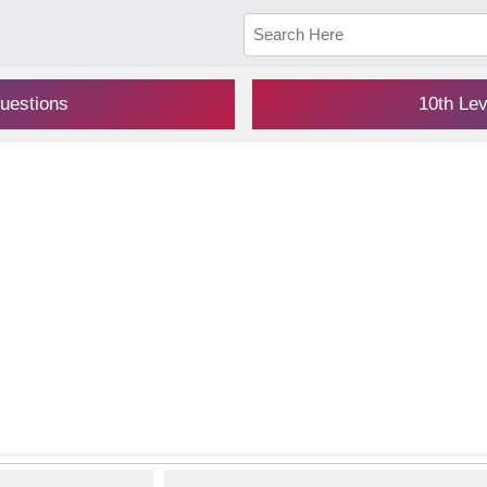
uestions
10th Le