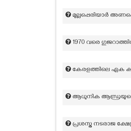
മുല്ലപ്പെരിയാർ അണക്കെ
1970 വരെ ഗുജറാത്തി
കേരളത്തിലെ ഏക കന
ആധുനിക ആന്ധ്രയുടെ 
പ്രശസ്ത നടരാജ ക്ഷേത്