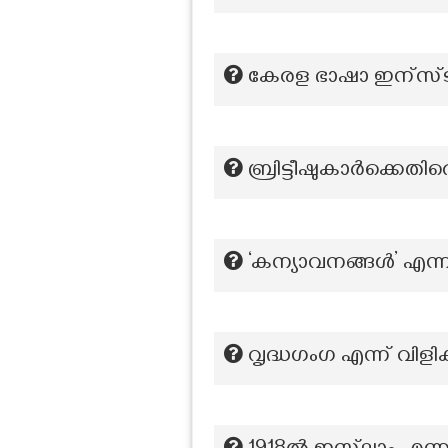
കേരള ഭാഷാ ഇന്സ്ടിട
ബ്രിട്ടീഷുകാർക്കെതി
‘കന്യാവനങ്ങൾ’ എന്
വൃദ്ധഗംഗ എന്ന് വിളിക്