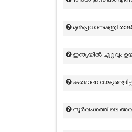
1918ൽ ഇസ്‌ലാം എന
മുൻപ്രധാനമന്ത്രി രാജ
ഇന്ത്യയിൽ ഏറ്റവും 
കരബദ്ധ രാജ്യങ്ങളി
സൂർവംശത്തിലെ അ