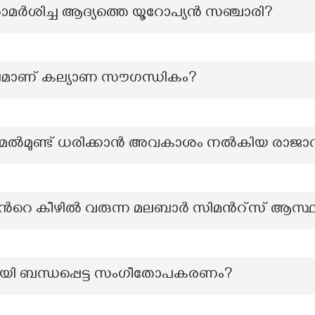
പരാമർശിച്ച ആദ്യത്തെ യൂറോപ്യൻ സഞ്ചാരി?
പമാണ് കല്യാണ സൗഗന്ധികം?
ക്ക് മേല്‍മുണ്ട് ധരിക്കാന്‍ അവകാശം നല്‍കിയ രാജാ
െ കീഴിൽ വരുന്ന മലബാർ സിമൻറ്സ് ആസ്
യി ബന്ധപ്പെട്ട സംഗീതോപകരണം?