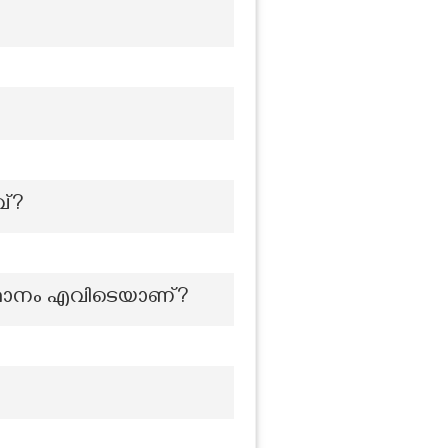
വ്?
ഥാനം എവിടെയാണ്?