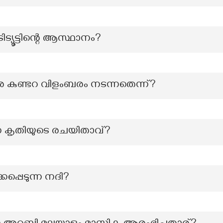
്യൂട്ടിന്റെ ആസ്ഥാനം?
രെ കുണ്ടറ വിളംബരം നടന്നതെന്ന്?
ന കൃതിയുടെ രചയിതാവ്?
കപ്പെടുന്ന നദി?