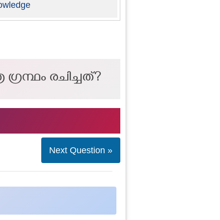
owledge
ഗ്രന്ഥം രചിച്ചത്?
Next Question »