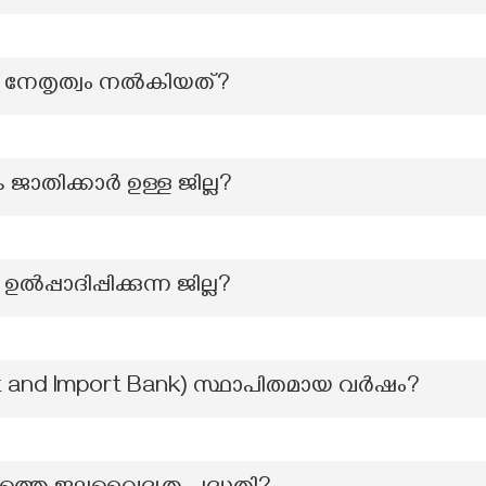
ക് നേതൃത്വം നൽകിയത്?
ക ജാതിക്കാര്‍ ഉള്ള ജില്ല?
്‍പ്പാദിപ്പിക്കുന്ന ജില്ല?
ort and Import Bank) സ്ഥാപിതമായ വർഷം?