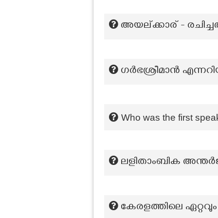
അയല്ക്കാര് - രചിച്ച
ഗർഭശ്രീമാൻ എന്നറിയ
Who was the first spe
ലളിതാംബിക അന്തര്
കേരളത്തിലെ ഏറ്റവും 