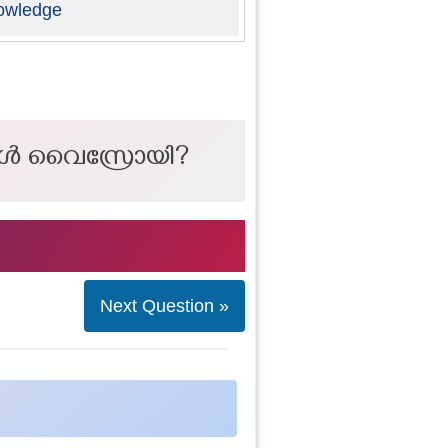
owledge
ുമ്പോൾ വൈസ്രോയി?
Next Question »