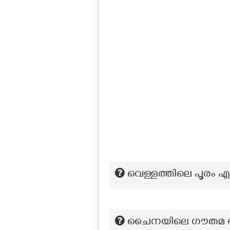
വെള്ളത്തിലെ പൂരം എ
ചൈനയിലെ ഗൗതമ ബുദ