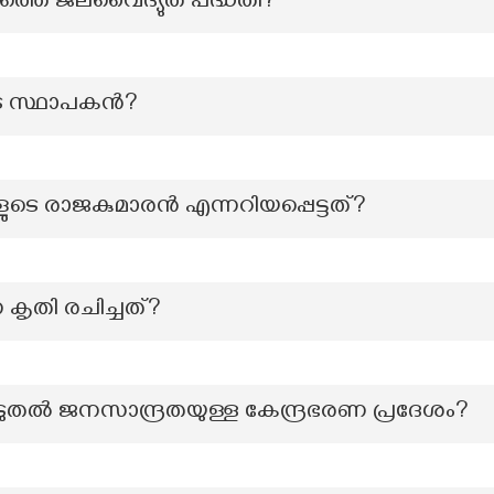
ത്തെ ജലവൈദ്യുത പദ്ധതി?
െ സ്ഥാപകന്‍?
െ രാജകുമാരൻ എന്നറിയപ്പെട്ടത്?
കൃതി രചിച്ചത്?
ൂടുതൽ ജനസാന്ദ്രതയുള്ള കേന്ദ്രഭരണ പ്രദേശം?