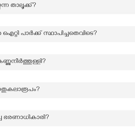
ന്ന താലൂക്ക്?
 ഐറ്റി പാർക്ക് സ്ഥാപിച്ചതെവിടെ?
ണുനീർത്തുള്ളി?
തനതുകലാരൂപം?
ച്ച ഭരണാധികാരി?