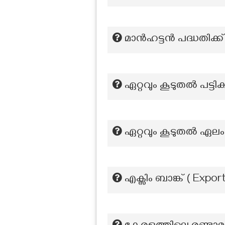
മാൻഹട്ടൻ പദ്ധതിക്
ഏറ്റവും കൂടുതല്‍ പട്ടി
ഏറ്റവും കൂടുതല്‍ ഏലം ഉല
എക്സിം ബാങ്ക് ( Exp