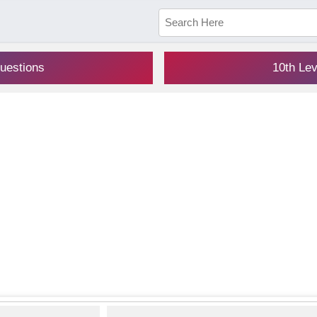
uestions
10th Le