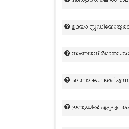
കേരളത്തിലെ രണ്ടാമ
ഉദയാ സ്റ്റുഡിയോയുട
നാണയനിർമാതാക്കളുട
‘ബാലാ കലേശം’ എന്ന 
ഇന്ത്യയിൽ ഏറ്റവും ക