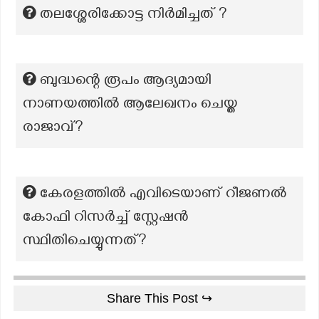
തലശ്ശേരിക്കോട്ട നിർമിച്ചത് ?
ബുദ്ധന്റെ രൂപം ആദ്യമായി
നാണയത്തിൽ ആലേഖനം ചെയ്ത
രാജാവ്?
കേരളത്തിൽ എവിടെയാണ് റീജണൽ
കോഫി റിസർച്ച് സ്റ്റേഷൻ
സ്ഥിതിചെയ്യുന്നത്?
Share This Post ↪