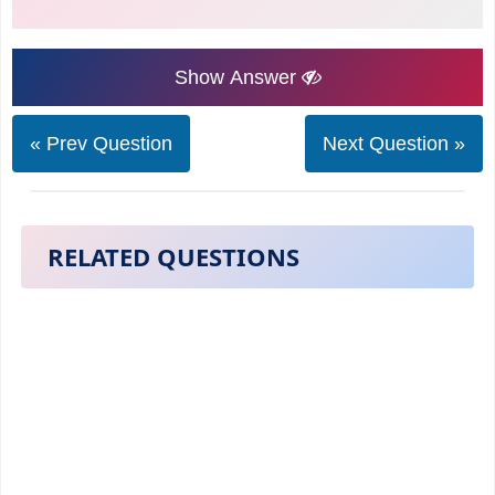
Show Answer
« Prev Question
Next Question »
RELATED QUESTIONS