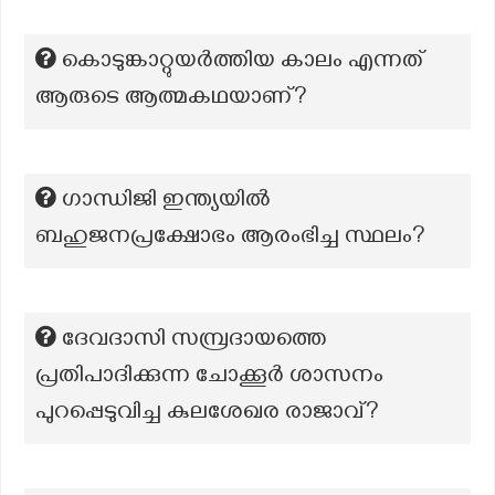
കൊടുങ്കാറ്റുയർത്തിയ കാലം എന്നത്
ആരുടെ ആത്മകഥയാണ്?
ഗാന്ധിജി ഇന്ത്യയിൽ
ബഹുജനപ്രക്ഷോഭം ആരംഭിച്ച സ്ഥലം?
ദേവദാസി സമ്പ്രദായത്തെ
പ്രതിപാദിക്കുന്ന ചോക്കൂർ ശാസനം
പുറപ്പെടുവിച്ച കുലശേഖര രാജാവ്?