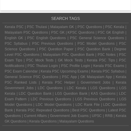
SEARCH TAGS
Kerala PSC | PSC Thulasi | Malayalam GK | PSC Questions | PSC Kerala |
Malayalam PSC Questions | PSC GK | KPSC Questions | PSC GK English |
English GK | PSC English Questions | PSC General Science Questions |
PSC Syllabus | PSC Previous Questions | PSC Model Questions | PSC
Science Questions | PSC Question Paper | PSC Question Bank | Degree
Level PSC Questions | Malayalam PSC Question Bank | PSC Notes | PSC
Exam Tips | PSC Mock Tests | GK Mock Tests | Kerala PSC Tips | PSC
Notifications | PSC Thulasi Login | PSC Profile Login | Kerala PSC Exams |
PSC Exam Calendar | Kerala PSC Upcoming Exams | Kerala PSC Syllabus |
General Science PSC Questions | PSC App | GK Malayalam App | Kerala
PSC Ranked Lists | Kerala PSC Helper | Government Jobs | Kerala
Government Jobs | LDC Questions | LDC Kerala | LGS Questions | LGS
Kerala | LDC Question Bank | LGS Question Bank | KAS Questions | LDC
Exam Pattern | LDC Previous Questions | LGS Previous Questions | LGS
Model Questions | LDC Model Questions | LDC Rank File | LDC Question
Bank | Kerala PSC Repeated Questions | Best PSC Questions | Latest PSC
Questions | Current Affairs | Government Job Exams | UPSC | RRB | Kerala
GK Questions | Kerala Questions | Malayalam Questions