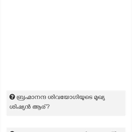
ബ്രഹ്മാനന്ദ ശിവയോഗിയുടെ മുഖ്യ
ശിഷ്യൻ ആര്?