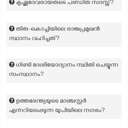
കൃഷ്ണദേവരായരുടെ പണ്ഡിത സദസ്സ്?
തിരു-കൊച്ചിയിലെ രാജപ്രമുഖൻ
സ്ഥാനം വഹിച്ചത്?
ഗിണ്ടി ദേശീയോദ്യാനം സ്ഥിതി ചെയ്യുന്ന
സംസ്ഥാനം?
ഉത്തരേന്ത്യയുടെ മാഞ്ചസ്റ്റർ
എന്നറിയപ്പെടുന്ന യുപിയിലെ നഗരം?