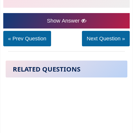
Show Answer
« Prev Question
Next Question »
RELATED QUESTIONS