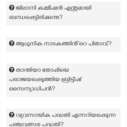
ജിലാനി കമ്മീഷൻ എന്തുമായി
ബന്ധപ്പെട്ടിരിക്കുന്നു?
ആധുനിക നാടകത്തിൻ്റെ പിതാവ്?
താന്തിയാ തോപ്പിയെ
പരാജയപ്പെടുത്തിയ ബ്രിട്ടീഷ്
സൈന്യാധിപൻ?
വ്യവസായിക പദ്ധതി എന്നറിയപ്പെടുന്ന
പഞ്ചവത്സര പദ്ധതി?