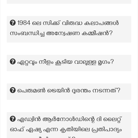
1984 ലെ സിക്ക് വിരുദ്ധ കലാപങ്ങൾ
സംബന്ധിച്ച അന്വേഷണ കമ്മീഷന്‍?
ഏറ്റവും നീളം കൂടിയ വാലുള്ള മൃഗം?
പെരുമൺ ട്രെയിൻ ദുരന്തം നടന്നത്?
എഡ്വിൻ ആർനോൾഡിന്റെ ദി ലൈറ്റ്
ഓഫ് ഏഷ്യ എന്ന കൃതിയിലെ പ്രതിപാദ്യം