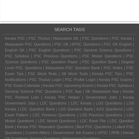
SEARCH TAGS
Kerala PSC | PSC Thulasi | Malayalam GK | PSC Questions | PSC Kerala |
Malayalam PSC Questions | PSC GK | KPSC Questions | PSC GK English |
English GK | PSC English Questions | PSC General Science Questions |
PSC Syllabus | PSC Previous Questions | PSC Model Questions | PSC
Science Questions | PSC Question Paper | PSC Question Bank | Degree
Level PSC Questions | Malayalam PSC Question Bank | PSC Notes | PSC
Exam Tips | PSC Mock Tests | GK Mock Tests | Kerala PSC Tips | PSC
Notifications | PSC Thulasi Login | PSC Profile Login | Kerala PSC Exams |
PSC Exam Calendar | Kerala PSC Upcoming Exams | Kerala PSC Syllabus |
General Science PSC Questions | PSC App | GK Malayalam App | Kerala
PSC Ranked Lists | Kerala PSC Helper | Government Jobs | Kerala
Government Jobs | LDC Questions | LDC Kerala | LGS Questions | LGS
Kerala | LDC Question Bank | LGS Question Bank | KAS Questions | LDC
Exam Pattern | LDC Previous Questions | LGS Previous Questions | LGS
Model Questions | LDC Model Questions | LDC Rank File | LDC Question
Bank | Kerala PSC Repeated Questions | Best PSC Questions | Latest PSC
Questions | Current Affairs | Government Job Exams | UPSC | RRB | Kerala
GK Questions | Kerala Questions | Malayalam Questions