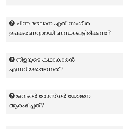
ചിന്ന മൗലാന ഏത് സംഗീത
ഉപകരണവുമായി ബന്ധപ്പെട്ടിരിക്കുന്നു?
നിളയുടെ കഥാകാരൻ
എന്നറിയപ്പെടുന്നത്?
ജവഹർ രോസ്ഗർ യോജന
ആരംഭിച്ചത്?