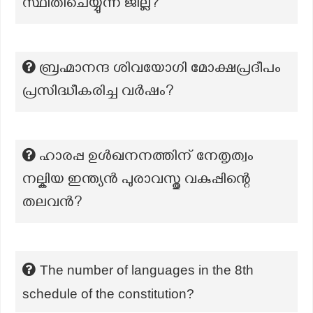
സ്ഥിതിചെയ്യുന്ന ജില്ല?
ബ്രഹ്മാനന്ദ ശിവയോഗി മോക്ഷപ്രദീപം
പ്രസിദ്ധീകരിച്ച വർഷം?
ഹാരപ്പ ഉൾഖനനത്തിന് നേതൃത്വം
നല്കിയ ഇന്ത്യൻ പുരാവസ്തു വകുപ്പിന്റെ
തലവൻ?
The number of languages in the 8th
schedule of the constitution?