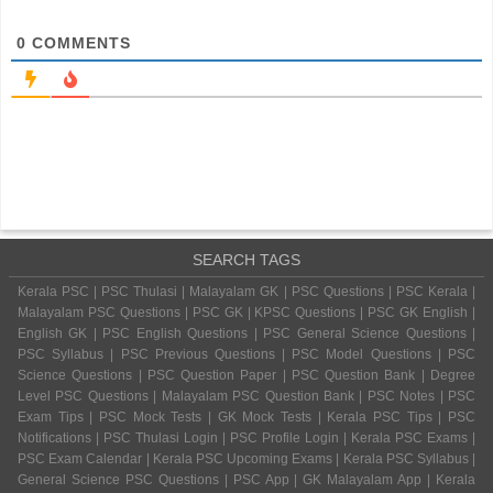
0
COMMENTS
SEARCH TAGS
Kerala PSC | PSC Thulasi | Malayalam GK | PSC Questions | PSC Kerala |
Malayalam PSC Questions | PSC GK | KPSC Questions | PSC GK English |
English GK | PSC English Questions | PSC General Science Questions |
PSC Syllabus | PSC Previous Questions | PSC Model Questions | PSC
Science Questions | PSC Question Paper | PSC Question Bank | Degree
Level PSC Questions | Malayalam PSC Question Bank | PSC Notes | PSC
Exam Tips | PSC Mock Tests | GK Mock Tests | Kerala PSC Tips | PSC
Notifications | PSC Thulasi Login | PSC Profile Login | Kerala PSC Exams |
PSC Exam Calendar | Kerala PSC Upcoming Exams | Kerala PSC Syllabus |
General Science PSC Questions | PSC App | GK Malayalam App | Kerala