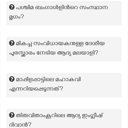
പശ്ചിമ ബംഗാൾളിന്‍റെ സംസ്ഥാന
മൃഗം?
മികച്ച സംവിധായകനുള്ള ദേശീയ
പുരസ്ക്കാരം നേടിയ ആദ്യ മലയാളി?
മാപ്പിളപ്പാട്ടിലെ മഹാകവി
എന്നറിയപ്പെടുന്നത്?
തിരുവിതാംകൂറിലെ ആദ്യ ഇംഗ്ലീഷ്
ദിവാൻ?