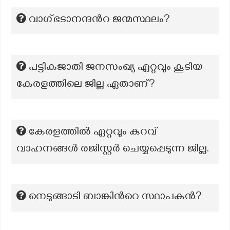
വാഗ്ഭടാനന്ദന്‍റ ജന്മസ്ഥലം?
പട്ടികജാതി ജനസംഖ്യ ഏറ്റവും കൂടിയ
കേരളത്തിലെ ജില്ല ഏതാണ്?
കേരളത്തിൽ ഏറ്റവും കുറവ്
വാഹനങ്ങൾ രജിസ്റ്റർ ചെയ്യപ്പെടുന്ന ജില്ല.
നെടുങ്ങാടി ബാങ്കിന്‍റെ സ്ഥാപകന്‍‍‍‍?