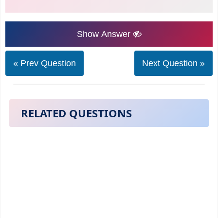
Show Answer
« Prev Question
Next Question »
RELATED QUESTIONS