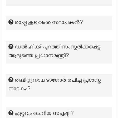
രാഷ്ട്ര കൂട വംശ സ്ഥാപകന്‍?
ഡൽഹിക്ക് പുറത്ത് സംസ്കരിക്കപ്പെട്ട
ആദ്യത്തെ പ്രധാനമന്ത്രി?
രബീന്ദ്രനാഥ ടാഗോർ രചിച്ച പ്രശസ്ത
നാടകം?
ഏറ്റവും ചെറിയ സപുഷ്പി?