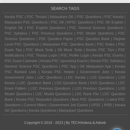
SEARCH TAGS
Kerala PSC | PSC Thulasi | Malayalam GK | PSC Questions | PSC Kerala |
Malayalam PSC Questions | PSC GK | KPSC Questions | PSC GK English |
English GK | PSC English Questions | PSC General Science Questions |
PSC Syllabus | PSC Previous Questions | PSC Model Questions | PSC
Science Questions | PSC Question Paper | PSC Question Bank | Degree
Level PSC Questions | Malayalam PSC Question Bank | PSC Notes | PSC
Exam Tips | PSC Mock Tests | GK Mock Tests | Kerala PSC Tips | PSC
Notifications | PSC Thulasi Login | PSC Profile Login | Kerala PSC Exams |
PSC Exam Calendar | Kerala PSC Upcoming Exams | Kerala PSC Syllabus |
General Science PSC Questions | PSC App | GK Malayalam App | Kerala
PSC Ranked Lists | Kerala PSC Helper | Government Jobs | Kerala
Government Jobs | LDC Questions | LDC Kerala | LGS Questions | LGS
Kerala | LDC Question Bank | LGS Question Bank | KAS Questions | LDC
Exam Pattern | LDC Previous Questions | LGS Previous Questions | LGS
Model Questions | LDC Model Questions | LDC Rank File | LDC Question
Bank | Kerala PSC Repeated Questions | Best PSC Questions | Latest PSC
Questions | Current Affairs | Government Job Exams | UPSC | RRB | Kerala
GK Questions | Kerala Questions | Malayalam Questions
Copyright © 2016 - 2023 | By
TECHAntena
&
Adeeb