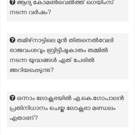
ആദ്യ കോമൺവെൽത്ത് ഗെയിംസ്
നടന്ന വർഷം?
തമിഴ്നാട്ടിലെ മുൻ തിരുനെൽവേലി
രാജവംശവും ബ്രിട്ടീഷുകാരും തമ്മിൽ
നടന്ന യുദ്ധങ്ങൾ ഏത് പേരിൽ
അറിയപ്പെടുന്നു?
ഒന്നാം ലോക്സഭയിൽ എ.കെ.ഗോപാലൻ
പ്രതിനിധാനം ചെയ്ത ലോക്സഭാ മണ്ഡലം
ഏതാണ്?