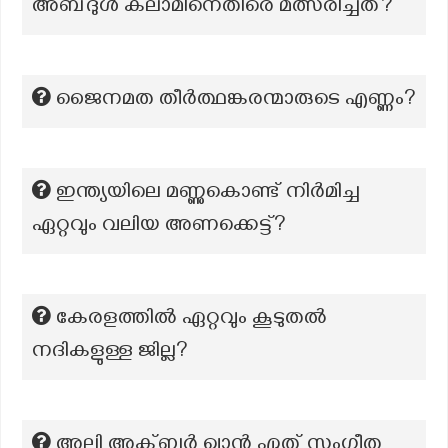
അബ്‌ദുൾ കലാമിനെതിരെ മത്സരിച്ചത്?
ജൈനമത തീർത്ഥങ്കരന്മാരുടെ എണ്ണം?
ഇന്ത്യയിലെ മണ്ണുകൊണ്ട് നിർമിച്ച
ഏറ്റവും വലിയ അണക്കെട്ട്?
കേരളത്തിൽ ഏറ്റവും കൂടുതൽ
നദികളുള്ള ജില്ല?
അലി അക്ബർ ഖാൻ ഏത് സംഗീത