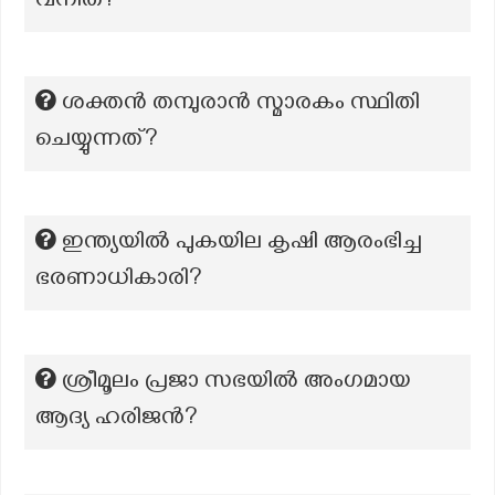
വനിത?
ശക്തൻ തമ്പുരാൻ സ്മാരകം സ്ഥിതി
ചെയ്യുന്നത്?
ഇന്ത്യയിൽ പുകയില കൃഷി ആരംഭിച്ച
ഭരണാധികാരി?
ശ്രീമൂലം പ്രജാ സഭയിൽ അംഗമായ
ആദ്യ ഹരിജൻ?