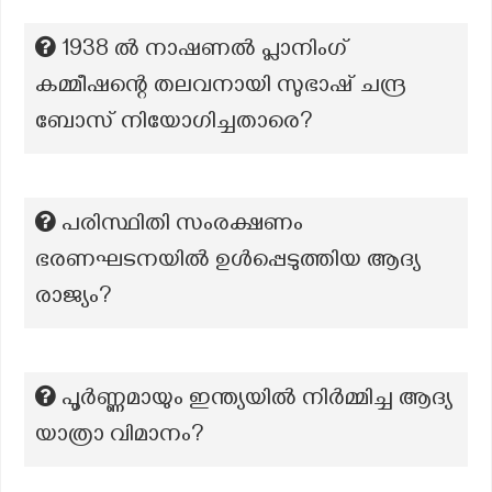
1938 ൽ നാഷണൽ പ്ലാനിംഗ്
കമ്മീഷന്റെ തലവനായി സുഭാഷ് ചന്ദ്ര
ബോസ് നിയോഗിച്ചതാരെ?
പരിസ്ഥിതി സംരക്ഷണം
ഭരണഘടനയിൽ ഉൾപ്പെടുത്തിയ ആദ്യ
രാജ്യം?
പൂർണ്ണമായും ഇന്ത്യയിൽ നിർമ്മിച്ച ആദ്യ
യാത്രാ വിമാനം?