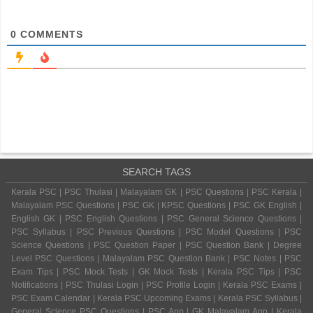
0
COMMENTS
SEARCH TAGS
Kerala PSC | PSC Thulasi | Malayalam GK | PSC Questions | PSC Kerala |
Malayalam PSC Questions | PSC GK | KPSC Questions | PSC GK English |
English GK | PSC English Questions | PSC General Science Questions |
PSC Syllabus | PSC Previous Questions | PSC Model Questions | PSC
Science Questions | PSC Question Paper | PSC Question Bank | Degree
Level PSC Questions | Malayalam PSC Question Bank | PSC Notes | PSC
Exam Tips | PSC Mock Tests | GK Mock Tests | Kerala PSC Tips | PSC
Notifications | PSC Thulasi Login | PSC Profile Login | Kerala PSC Exams |
PSC Exam Calendar | Kerala PSC Upcoming Exams | Kerala PSC Syllabus |
General Science PSC Questions | PSC App | GK Malayalam App | Kerala