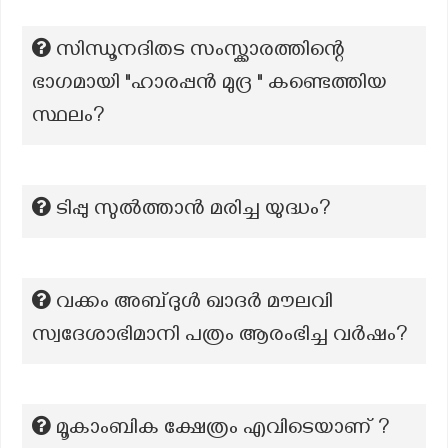
സിന്ധൂനദിതട സംസ്ക്കാരത്തിന്റെ
ഭാഗമായി "ഹാരപ്പൻ മുദ്ര " കണ്ടെത്തിയ
സ്ഥലം?
ടിപ്പു സുൽത്താൻ മരിച്ച യുദ്ധം?
വക്കം അബ്ദുൾ ഖാദർ മൗലവി
സ്വദേശാഭിമാനി പത്രം ആരംഭിച്ച വർഷം?
മൂകാംബിക ക്ഷേത്രം എവിടെയാണ് ?