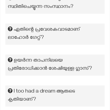
സ്ഥിതിചെയ്യുന്ന സംസ്ഥാനം?
ഏതിന്റെ പ്രവേശകവാടമാണ്
ലാഹോർ ഗേറ്റ്?
ഉയർന്ന താപനിലയെ
പ്രതിരോധിക്കാൻ ശേഷിയുള്ള ഗ്ലാസ്?
I too had a dream ആരുടെ
കൃതിയാണ്?