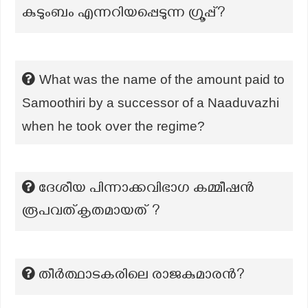
കുടുംബം എന്നറിയപ്പെടുന്ന ഗ്രൂപ്പ്?
What was the name of the amount paid to
Samoothiri by a successor of a Naaduvazhi
when he took over the regime?
ദേശീയ പിന്നാക്കവിഭാഗ കമ്മീഷൻ
രൂപവത്കൃതമായത് ?
തീർത്ഥാടകരിലെ രാജകുമാരൻ?