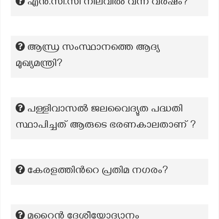
എൻ.സി.സി നിലവിൽ വന്ന വർഷം?
ആന്ധ്ര സംസ്ഥാനത്തെ ആദ്യ
മുഖ്യമന്ത്രി?
പള്ളിവാസൽ ജലവൈദ്യുത പദ്ധതി
സ്ഥാപിച്ചത് ആരുടെ ഭരണകാലതാണ് ?
കേരളത്തിന്‍റെ പ്രതിമ നഗരം?
മറൈൻ ദേശീയോദ്യാനം