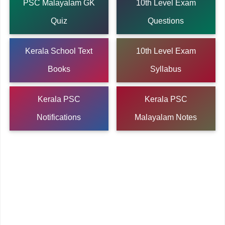
PSC Malayalam GK
10th Level Exam
Quiz
Questions
Kerala School Text
10th Level Exam
Books
Syllabus
Kerala PSC
Kerala PSC
Notifications
Malayalam Notes