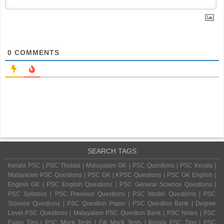
0
COMMENTS
SEARCH TAGS
Kerala PSC | PSC Thulasi | Malayalam GK | PSC Questions | PSC Kerala |
Malayalam PSC Questions | PSC GK | KPSC Questions | PSC GK English |
English GK | PSC English Questions | PSC General Science Questions |
PSC Syllabus | PSC Previous Questions | PSC Model Questions | PSC
Science Questions | PSC Question Paper | PSC Question Bank | Degree
Level PSC Questions | Malayalam PSC Question Bank | PSC Notes | PSC
Exam Tips | PSC Mock Tests | GK Mock Tests | Kerala PSC Tips | PSC