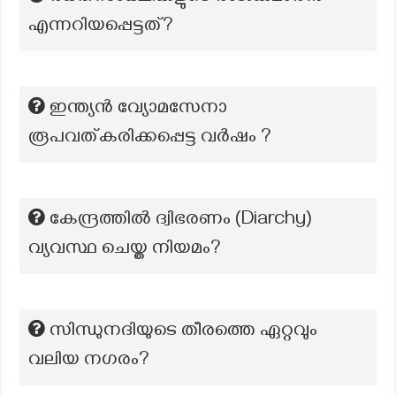
എന്നറിയപ്പെട്ടത്?
ഇന്ത്യൻ വ്യോമസേനാ
രൂപവത്കരിക്കപ്പെട്ട വർഷം ?
കേന്ദ്രത്തിൽ ദ്വിഭരണം (Diarchy)
വ്യവസ്ഥ ചെയ്ത നിയമം?
സിന്ധുനദിയുടെ തീരത്തെ ഏറ്റവും
വലിയ നഗരം?