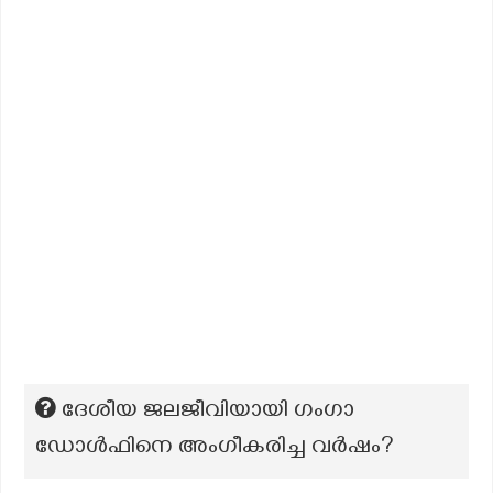
ദേശീയ ജലജീവിയായി ഗംഗാ
ഡോൾഫിനെ അംഗീകരിച്ച വർഷം?