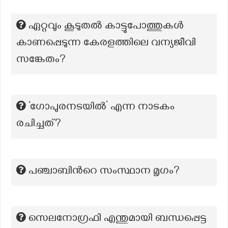
ഏറ്റവും കൂടുതൽ കാട്ടുപോത്തുകൾ
കാണപ്പെടുന്ന കേരളത്തിലെ വന്യജീവി
സങ്കേതം?
‘ഗോപുരനടയിൽ’ എന്ന നാടകം
രചിച്ചത്?
പഞ്ചാബിന്‍റെ സംസ്ഥാന മൃഗം?
സെലനോഗ്രഫി എന്തുമായി ബന്ധപ്പെട്ട