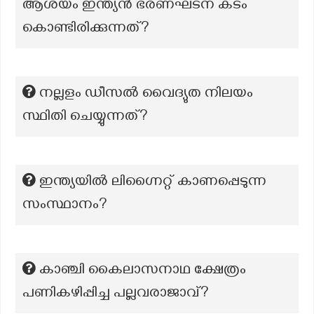
ആശയം ഇന്ത്യൻ ഭരണഘടന കടം
കൊണ്ടിരിക്കുന്നത്?
നല്ലളം ഡീസല്‍ വൈദ്യുത നിലയം
സ്ഥിതി ചെയ്യുന്നത്?
ഇന്ത്യയിൽ ലിഗ്നൈറ്റ് കാണപ്പെടുന്ന
സംസ്ഥാനം?
കാഞ്ചി കൈലാസനാഥ ക്ഷേത്രം
പണികഴിപ്പിച്ച പല്ലവരാജാവ്?