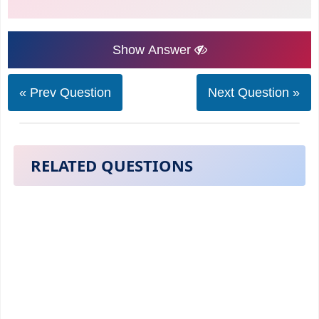
Show Answer
« Prev Question
Next Question »
RELATED QUESTIONS