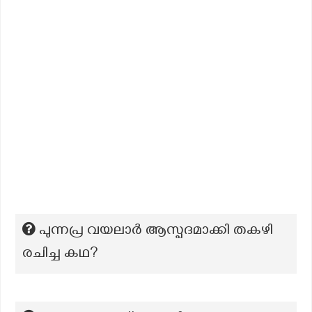
പുന്നപ്ര വയലാർ ആസ്പദമാക്കി തകഴി
രചിച്ച കഥ?