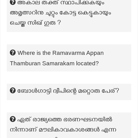
അകാല തക്ത് സ്ഥാപിക്കുകയും
അമൃത്സറിനു ചുറ്റും കോട്ട കെട്ടുകായും
ചെയ്ത സിഖ് ഗുരു ?
Where is the Ramavarma Appan
Thamburan Samarakam located?
ബോൾഗാട്ടി ദ്വീപിന്റെ മറ്റൊരു പേര്?
ഏത് രാജ്യത്തെ ഭരണഘടനയിൽ
നിന്നാണ് മൗലികാവകാശങ്ങൾ എന്ന