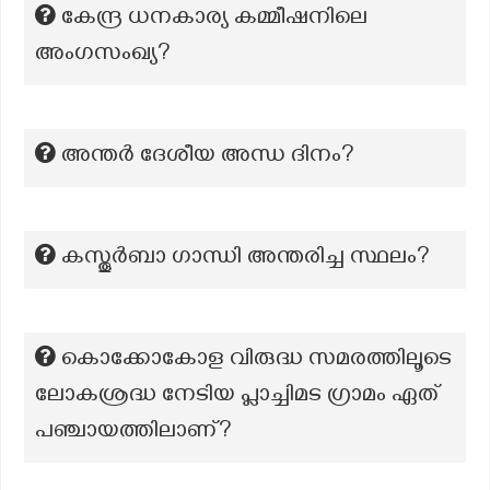
കേന്ദ്ര ധനകാര്യ കമ്മീഷനിലെ
അംഗസംഖ്യ?
അന്തർ ദേശീയ അന്ധ ദിനം?
കസ്തൂർബാ ഗാന്ധി അന്തരിച്ച സ്ഥലം?
കൊക്കോകോള വിരുദ്ധ സമരത്തിലൂടെ
ലോകശ്രദ്ധ നേടിയ പ്ലാച്ചിമട ഗ്രാമം ഏത്
പഞ്ചായത്തിലാണ്?