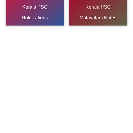
Kerala PSC
Kerala PSC
Notifications
Malayalam Notes