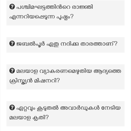
പശ്ചിമഘട്ടത്തിന്‍റെ രാജ്ഞി
എന്നറിയപ്പെടുന്ന പുഷ്പം?
ജബൽപൂർ ഏതു നദിക്കു താരത്താണ്?
മലയാള വ്യാകരണമെഴുതിയ ആദ്യത്തെ
ക്രിസ്ത്യൻ മിഷനറി?
ഏറ്റവും കൂടുതൽ അവാർഡുകൾ നേടിയ
മലയാള കൃതി?