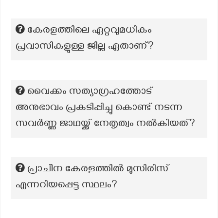
കേരളത്തിലെ ഏറ്റവുമധികം
പ്രവാസികളുള്ള ജില്ല ഏതാണ്?
വൈക്കം സത്യാഗ്രഹത്തോട്
അനുഭാവം പ്രകടിപ്പിച്ചു കൊണ്ട് നടന്ന
സവർണ്ണ ജാഥയ്ക്ക് നേതൃത്വം നൽകിയത്?
പ്രാചീന കേരളത്തില്‍ മുസിരിസ്
എന്നറിയപ്പെട്ട സ്ഥലം?