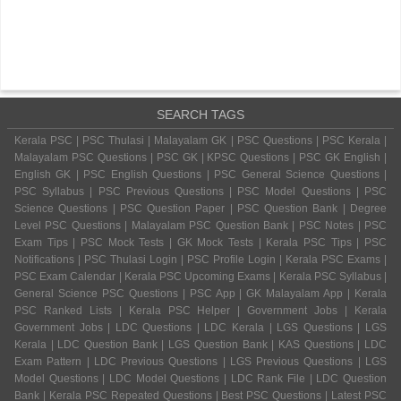
SEARCH TAGS
Kerala PSC | PSC Thulasi | Malayalam GK | PSC Questions | PSC Kerala |
Malayalam PSC Questions | PSC GK | KPSC Questions | PSC GK English |
English GK | PSC English Questions | PSC General Science Questions |
PSC Syllabus | PSC Previous Questions | PSC Model Questions | PSC
Science Questions | PSC Question Paper | PSC Question Bank | Degree
Level PSC Questions | Malayalam PSC Question Bank | PSC Notes | PSC
Exam Tips | PSC Mock Tests | GK Mock Tests | Kerala PSC Tips | PSC
Notifications | PSC Thulasi Login | PSC Profile Login | Kerala PSC Exams |
PSC Exam Calendar | Kerala PSC Upcoming Exams | Kerala PSC Syllabus |
General Science PSC Questions | PSC App | GK Malayalam App | Kerala
PSC Ranked Lists | Kerala PSC Helper | Government Jobs | Kerala
Government Jobs | LDC Questions | LDC Kerala | LGS Questions | LGS
Kerala | LDC Question Bank | LGS Question Bank | KAS Questions | LDC
Exam Pattern | LDC Previous Questions | LGS Previous Questions | LGS
Model Questions | LDC Model Questions | LDC Rank File | LDC Question
Bank | Kerala PSC Repeated Questions | Best PSC Questions | Latest PSC