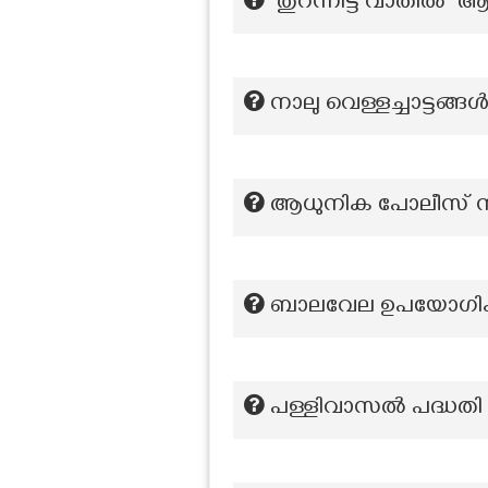
"തുറന്നിട്ട വാതിൽ
നാലു വെള്ളച്ചാട്ടങ്
ആധുനിക പോലീസ് സംവ
ബാലവേല ഉപയോഗിക്കാ
പള്ളിവാസല്‍ പദ്ധതി 