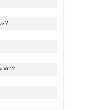
ാം ?
രയാണ്?