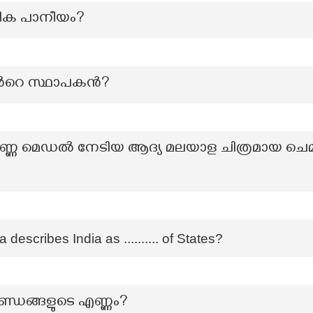
ിക പാനീയം?
ിന്‍റെ സ്ഥാപകന്‍?
്വർണ്ണ മെഡൽ നേടിയ ആദ്യ മലയാള ചിത്രമായ ച
 describes India as .......... of States?
്ഡങ്ങളുടെ എണ്ണം?