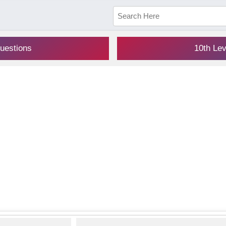
uestions
10th Le