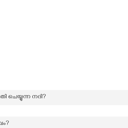
തി ചെയ്യുന്ന നദി?
വം?