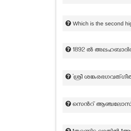
Which is the second hi
1892 ല്‍ അലഹബാദില്
‘ശ്രീ ശങ്കരഭഗവത്ഗീതാ
സെന്‍റ് ആഞ്ചലോസ് കോ