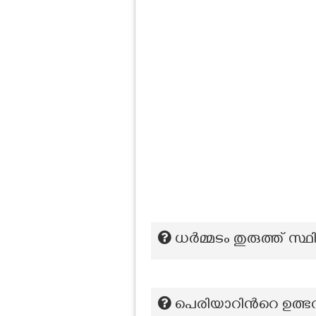
ധർമ്മടം തുരുത്ത് സ്ഥി
പെരിയാറിന്‍റെ ഉത്ഭ