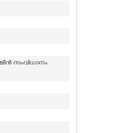
െമ്മീൻ സംവിധാനം