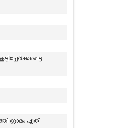
്ചേർക്കപ്പെട്ട
്ഞി ഗ്രാമം ഏത്