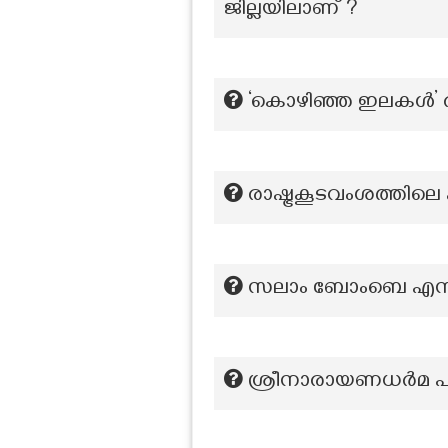
ജില്ലയിലാണ് ?
‘കൊഴിഞ്ഞ ഇലകൾ’ ര
രാഷ്ട്രകൂടവംശത്തിലെ 
സലാം ബോംബെ എന്ന
ശ്രീനാരായണധർമ പര