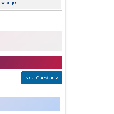
owledge
Next Question »