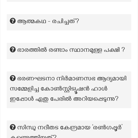
ആത്മകഥ - രചിച്ചത്?
ഭാരത്തിൽ രണ്ടാം സ്ഥാനമുള്ള പക്ഷി ?
ഭരണഘടനാ നിർമാണസഭ ആദ്യമായി
സമ്മേളിച്ച കോൺസ്റ്റിട്യൂഷൻ ഹാൾ
ഇപ്പോൾ ഏതു പേരിൽ അറിയപ്പെടുന്നു?
സിന്ധു നദീതട കേന്ദ്രമായ ‘രൺഗപ്പൂർ’