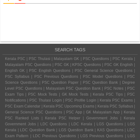
SEARCH TAGS
Kerala PSC | PSC Thulasi | Malayalam GK | PSC Questions | PSC Kerala |
Malayalam PSC Questions | PSC GK | KPSC Questions | PSC GK English |
English GK | PSC English Questions | PSC General Science Questions |
PSC Syllabus | PSC Previous Questions | PSC Model Questions | PSC
Science Questions | PSC Question Paper | PSC Question Bank | Degree
Level PSC Questions | Malayalam PSC Question Bank | PSC Notes | PSC
Exam Tips | PSC Mock Tests | GK Mock Tests | Kerala PSC Tips | PSC
Notifications | PSC Thulasi Login | PSC Profile Login | Kerala PSC Exams |
PSC Exam Calendar | Kerala PSC Upcoming Exams | Kerala PSC Syllabus |
General Science PSC Questions | PSC App | GK Malayalam App | Kerala
PSC Ranked Lists | Kerala PSC Helper | Government Jobs | Kerala
Government Jobs | LDC Questions | LDC Kerala | LGS Questions | LGS
Kerala | LDC Question Bank | LGS Question Bank | KAS Questions | LDC
Exam Pattern | LDC Previous Questions | LGS Previous Questions | LGS