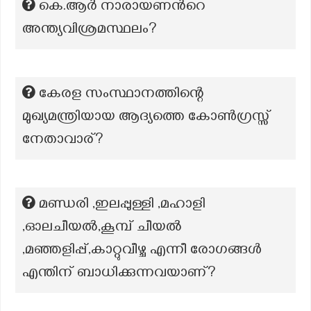
കെ.ആർ നാരായണന്‍റെ
അന്ത്യവിശ്രമസ്ഥലം?
കേരള സംസ്ഥാനത്തിന്റെ
മുഖ്യമന്ത്രിയായ ആദ്യത്തെ കോൺഗ്രസ്സ്
നേതാവാര്?
മണ്ഡരി ,ഇലപ്പുള്ളി ,മഹാളി
,ഓലചീയൽ,കൂമ്പ് ചീയൽ
,മഞ്ഞളിപ്പ്,കാറ്റുവീഴ്ച എന്നീ രോഗങ്ങൾ
എന്തിന് ബാധിക്കുന്നവയാണ്?