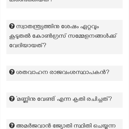
കണ്ടെത്തിയത്?
സ്വാതന്ത്ര്യത്തിനു ശേഷം ഏറ്റവും
കൂടുതൽ കോൺഗ്രസ് സമ്മേളനങ്ങൾക്ക്
വേദിയായത്?
ശതവാഹന രാജവംശസ്ഥാപകൻ?
‘മണ്ണിനു വേണ്ടി’ എന്ന കൃതി രചിച്ചത്?
അമർജവാൻ ജ്യോതി സ്ഥിതി ചെയ്യുന്ന