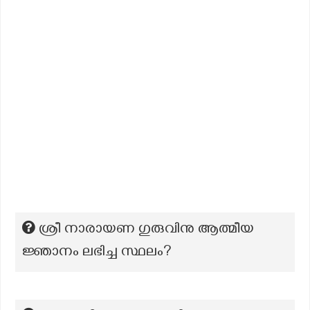
ശ്രീ നാരായണ ഗുരുവിനു ആത്മീയ
ജ്ഞാനം ലഭിച്ച സ്ഥലം?