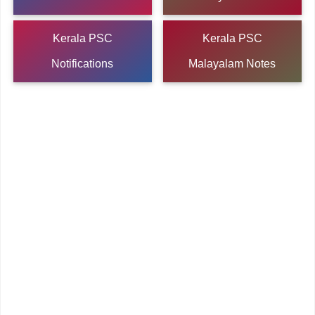
Kerala PSC
Kerala PSC
Notifications
Malayalam Notes