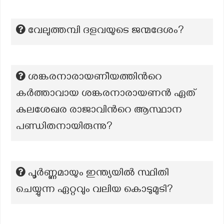
വേലുത്തമ്പി ദളവയുടെ ജന്മദേശം?
ശങ്കരനാരായണീയത്തിന്‍റെ
കർത്താവായ ശങ്കരനാരായണൻ ഏത്
കുലശേഖര രാജാവിന്‍റെ ആസ്ഥാന
പണ്ഡിതനായിരുന്നു?
പൂർണ്ണമായും ഇന്ത്യയിൽ സ്ഥിതി
ചെയ്യുന്ന ഏറ്റവും വലിയ കൊടുമുടി?