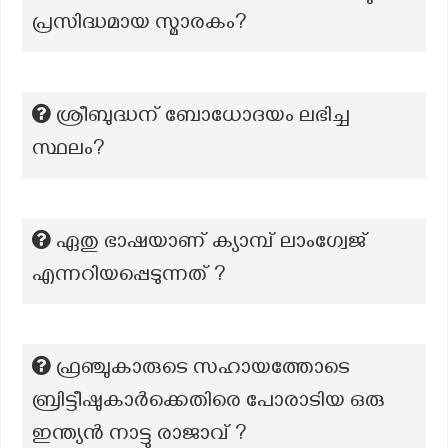
പ്രസിദ്ധമായ സ്മാരകം?
ശ്രീബുദ്ധന് ബോധോദയം ലഭിച്ച
സ്ഥലം?
ഏതു ഭാഷയാണ് ക്യാമ്പ് ലാംഗ്വേജ്
എന്നറിയപ്പെടുന്നത് ?
ഫ്രഞ്ചുകാരുടെ സഹായത്തോടെ
ബ്രിട്ടീഷുകാർക്കെതിരെ പോരാടിയ ഒരു
ഇന്ത്യൻ നാട്ടു രാജാവ് ?