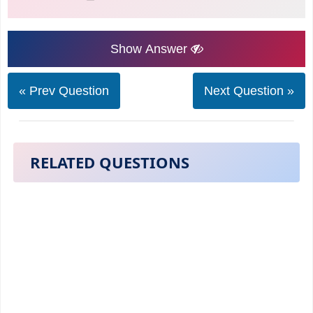
Show Answer
« Prev Question
Next Question »
RELATED QUESTIONS