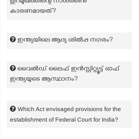
തുറമുഖത്തിന്റെ നാശത്തിനു
കാരണമായത്?
ഇന്ത്യയിലെ ആദ്യ ശില്‍പ്പ നഗരം?
വൈൽഡ് ലൈഫ് ഇൻസ്റ്റിറ്റ്യൂട്ട് ഓഫ്
ഇന്ത്യയുടെ ആസ്ഥാനം?
Which Act envisaged provisions for the
establishment of Federal Court for India?