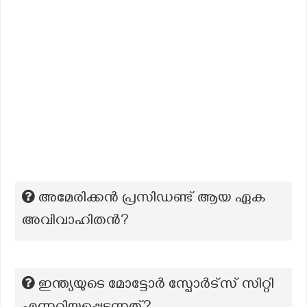
അമേരിക്കൻ പ്രസിഡണ്ട് ആയ ഏക
അവിവാഹിതൻ?
ഇന്ത്യയുടെ മോട്ടോർ സ്പോർട്സ് സിറ്റി