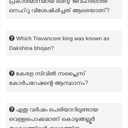
പ്രകാശമാനമായ ബിന്ദു' ജവഹർലാൽ
നെഹ്റു വിശേഷിപ്പിച്ചത് ആരെയാണ്?
Which Travancore king was known as
Dakshina bhojan?
കേരള സിവിൽ സപ്ലൈസ്
കോർപറേഷന്റെ ആസ്ഥാനം?
ഏതു വർഷം പെരിയാറിലുണ്ടായ
വെള്ളപൊക്കമാണ് കൊടുങ്ങല്ലൂർ