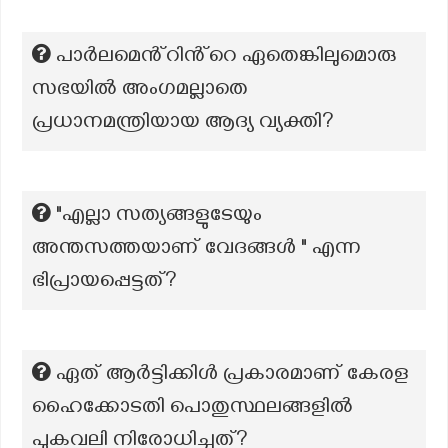
പാർലമെൻ്റിൻ്റെ ഏതെങ്കിലുമൊരു
സഭയിൽ അംഗമല്ലാതെ
പ്രധാനമന്ത്രിയായ ആദ്യ വ്യക്തി?
"എല്ലാ സത്യങ്ങളുടേയും
അന്തസത്തയാണ് വേദങ്ങൾ " എന്ന
ഭിപ്രായപ്പെട്ടത്?
ഏത് ആർട്ടിക്കിൾ പ്രകാരമാണ് കേരള
ഹൈക്കോടതി പൊതുസ്ഥലങ്ങളിൽ
പുകവലി നിരോധിച്ചത്?