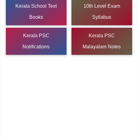
Kerala School Text
10th Level Exam
Books
Syllabus
Kerala PSC
Kerala PSC
Notifications
Malayalam Notes