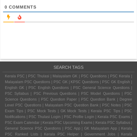
0
COMMENTS
SEARCH TAGS
Kerala PSC | PSC Thulasi | Malayalam GK | PSC Questions | PSC Kerala |
Malayalam PSC Questions | PSC GK | KPSC Questions | PSC GK English |
English GK | PSC English Questions | PSC General Science Questions |
PSC Syllabus | PSC Previous Questions | PSC Model Questions | PSC
Science Questions | PSC Question Paper | PSC Question Bank | Degree
Level PSC Questions | Malayalam PSC Question Bank | PSC Notes | PSC
Exam Tips | PSC Mock Tests | GK Mock Tests | Kerala PSC Tips | PSC
Notifications | PSC Thulasi Login | PSC Profile Login | Kerala PSC Exams |
PSC Exam Calendar | Kerala PSC Upcoming Exams | Kerala PSC Syllabus |
General Science PSC Questions | PSC App | GK Malayalam App | Kerala
PSC Ranked Lists | Kerala PSC Helper | Government Jobs | Kerala