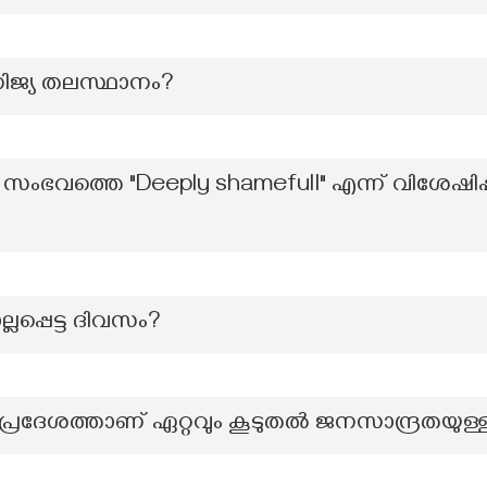
ണിജ്യ തലസ്ഥാനം?
ത്തെ "Deeply shamefull" എന്ന് വിശേഷിപ്പിച്ച
്പെട്ട ദിവസം?
്രദേശത്താണ് ഏറ്റവും കൂടുതൽ ജനസാന്ദ്രതയുള്