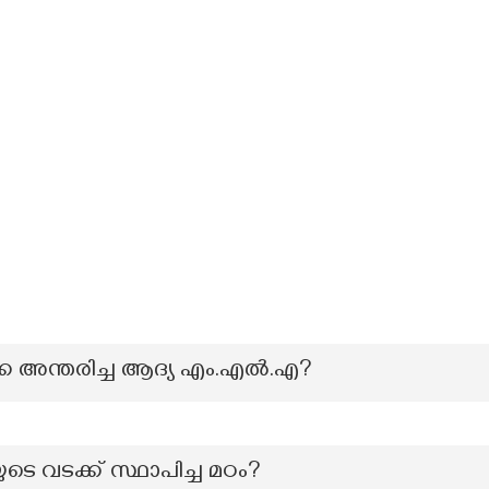
 അന്തരിച്ച ആദ്യ എം.എല്‍.എ?
ുടെ വടക്ക് സ്ഥാപിച്ച മഠം?