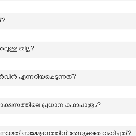
്?
ുതലുള്ള ജില്ല?
ാൽവിൻ എന്നറിയപ്പെടുന്നത്?
രരാക്ഷസത്തിലെ പ്രധാന കഥാപാത്രം?
ണ്ടാമത് സമ്മേളനത്തിന് അധ്യക്ഷത വഹിച്ചത്?