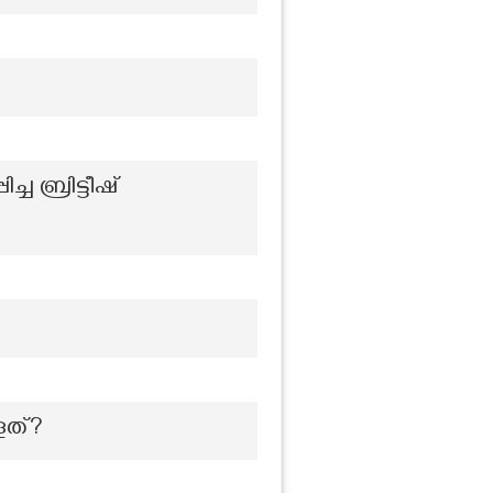
 ബ്രിട്ടീഷ്
ളത്?