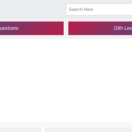
uestions
10th Le