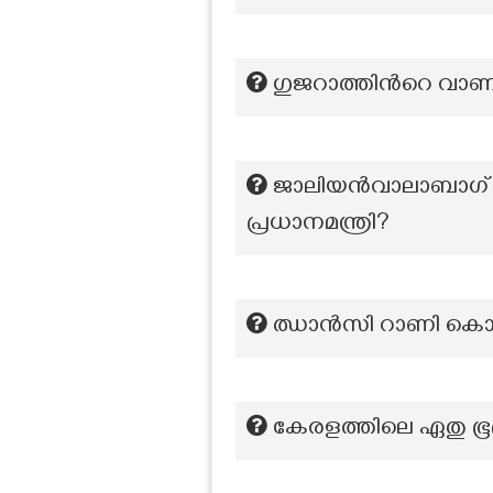
ഗുജറാത്തിന്‍റെ വാ
ജാലിയൻവാലാബാഗ് സംഭവ
പ്രധാനമന്ത്രി?
ഝാൻസി റാണി കൊല്ലപ
കേരളത്തിലെ ഏതു ഭൂപ