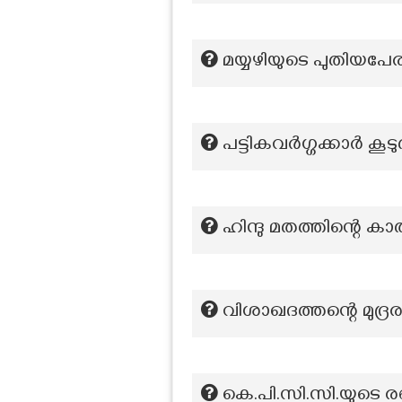
മയ്യഴിയുടെ പുതിയപേര
പട്ടികവര്‍ഗ്ഗക്കാര്‍ കൂട
ഹിന്ദു മതത്തിന്റെ ക
വിശാഖദത്തന്റെ മുദ്
കെ.പി.സി.സി.യുടെ ര