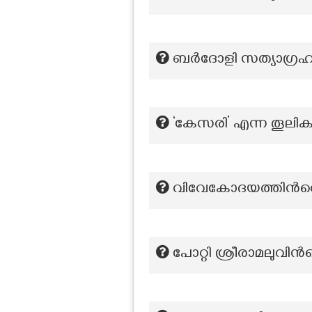
ബർദോളി സത്യാഗ്രഹ
‘കേസരി’ എന്ന തൂലിക
വിവേകോദയത്തിന്‍റെ
പോറ്റി ശ്രീരാമലുവിന്