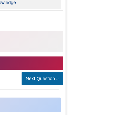
owledge
Next Question »