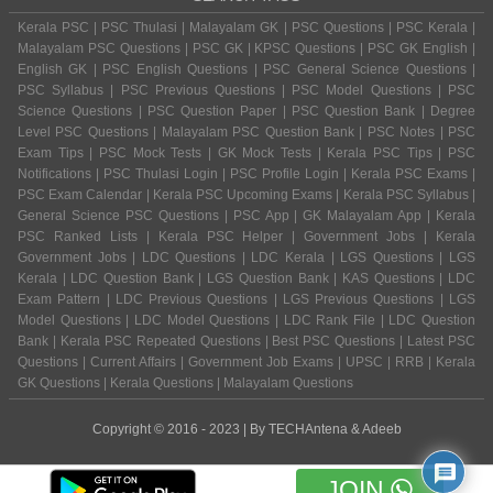
Kerala PSC | PSC Thulasi | Malayalam GK | PSC Questions | PSC Kerala |
Malayalam PSC Questions | PSC GK | KPSC Questions | PSC GK English |
English GK | PSC English Questions | PSC General Science Questions |
PSC Syllabus | PSC Previous Questions | PSC Model Questions | PSC
Science Questions | PSC Question Paper | PSC Question Bank | Degree
Level PSC Questions | Malayalam PSC Question Bank | PSC Notes | PSC
Exam Tips | PSC Mock Tests | GK Mock Tests | Kerala PSC Tips | PSC
Notifications | PSC Thulasi Login | PSC Profile Login | Kerala PSC Exams |
PSC Exam Calendar | Kerala PSC Upcoming Exams | Kerala PSC Syllabus |
General Science PSC Questions | PSC App | GK Malayalam App | Kerala
PSC Ranked Lists | Kerala PSC Helper | Government Jobs | Kerala
Government Jobs | LDC Questions | LDC Kerala | LGS Questions | LGS
Kerala | LDC Question Bank | LGS Question Bank | KAS Questions | LDC
Exam Pattern | LDC Previous Questions | LGS Previous Questions | LGS
Model Questions | LDC Model Questions | LDC Rank File | LDC Question
Bank | Kerala PSC Repeated Questions | Best PSC Questions | Latest PSC
Questions | Current Affairs | Government Job Exams | UPSC | RRB | Kerala
GK Questions | Kerala Questions | Malayalam Questions
Copyright © 2016 - 2023 | By
TECHAntena
&
Adeeb
JOIN