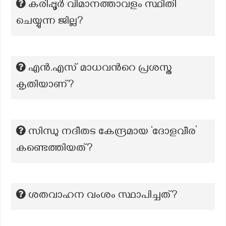
കരിപ്പൂര്‍ വിമാനത്താവളം സ്ഥിതി
ചെയ്യുന്ന ജില്ല?
എന്‍.എസ് മാധവന്‍റെ പ്രശസ്ത
കൃതിയാണ്?
സിന്ധു നദീതട കേന്ദ്രമായ ‘ദോളവീര’
കണ്ടെത്തിയത്?
ശതവാഹന വംശം സ്ഥാപിച്ചത്?