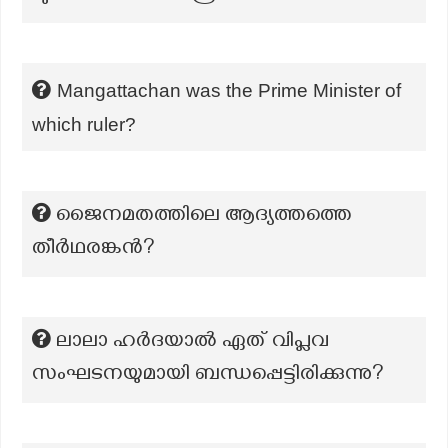
Mangattachan was the Prime Minister of
which ruler?
ജൈനമതത്തിലെ ആദ്യത്തത്തെ
തീർഥരങ്കൻ?
ലാലാ ഹർദയാൽ ഏത് വിപ്ലവ
സംഘടനയുമായി ബന്ധപ്പെട്ടിരിക്കുന്നു?