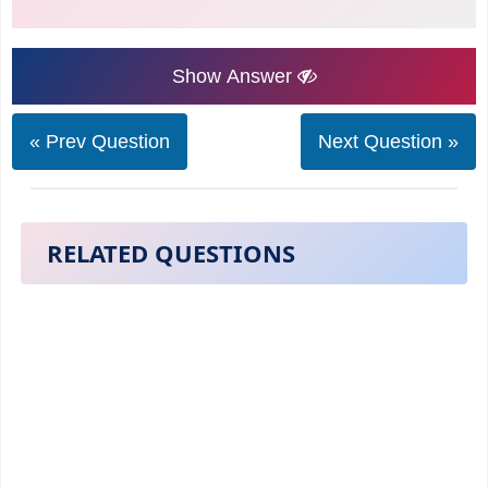
Show Answer
« Prev Question
Next Question »
RELATED QUESTIONS