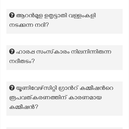
ആറൻമുള ഉതൃട്ടാതി വള്ളംകളി
നടക്കുന്ന നദി?
ഹാരപ്പ സംസ്‌കാരം നിലനിന്നിരുന്ന
നദീതടം?
യൂണിവേഴ്സിറ്റി ഗ്രാന്‍റ് കമ്മീഷന്‍റെ
രൂപവത്കരണത്തിന് കാരണമായ
കമ്മീഷൻ?