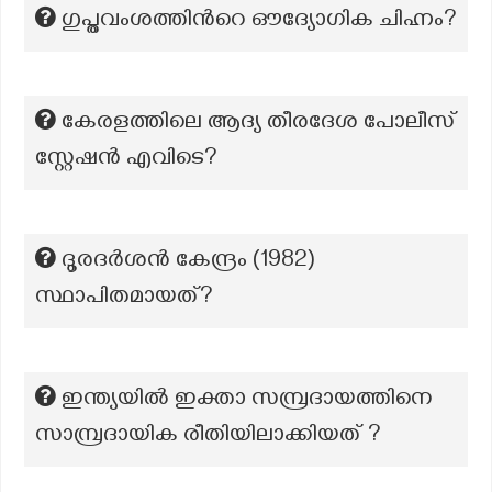
ഗുപ്തവംശത്തിൻറെ ഔദ്യോഗിക ചിഹ്നം?
കേരളത്തിലെ ആദ്യ തീരദേശ പോലീസ്
സ്റ്റേഷൻ എവിടെ?
ദൂരദർശൻ കേന്ദ്രം (1982)
സ്ഥാപിതമായത്?
ഇന്ത്യയിൽ ഇക്താ സമ്പ്രദായത്തിനെ
സാമ്പ്രദായിക രീതിയിലാക്കിയത് ?