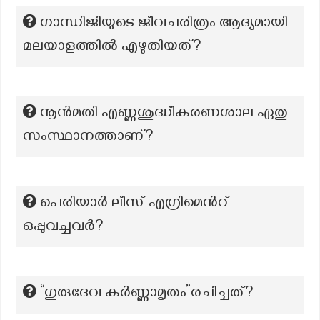
ഗാന്ധിജിയുടെ ജീവചരിത്രം ആദ്യമായി
മലയാളത്തിൽ എഴുതിയത്?
നൂൻമതി എണ്ണശുദ്ധീകരണശാല ഏതു
സംസ്ഥാനത്താണ്?
പെരിയാർ ലീസ് എഗ്രിമെന്‍റ്
ഒപ്പുവച്ചവർ?
“ഗുരുദേവ കർണ്ണാമൃതം”രചിച്ചത്?