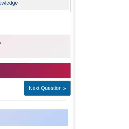
owledge
?
Next Question »