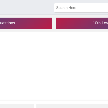
uestions
10th Le