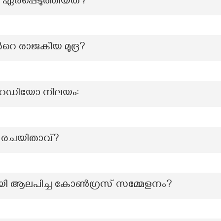
ർപ്പെടുത്തിയത്?
റെ രാജകീയ മുദ്ര?
റേഡിയോ നിലയം:
െ രചയിതാവ്?
ായി ആലപിച്ച കോൺഗ്രസ് സമ്മേളനം?