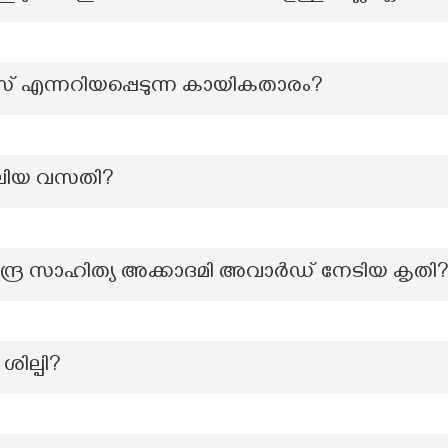
രസ് എന്നറിയപ്പെടുന്ന കായികതാരം?
 വലിയ വസതി?
േന്ദ്ര സാഹിത്യ അക്കാദമി അവാർഡ് നേടിയ കൃതി
ില്പി?