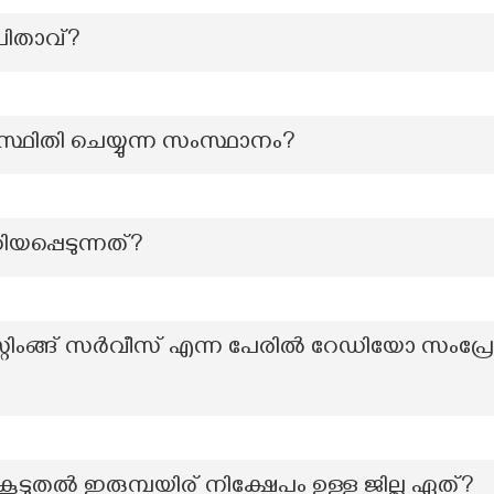
 പിതാവ്?
ഥിതി ചെയ്യുന്ന സംസ്ഥാനം?
യപ്പെടുന്നത്?
്റ്റിംങ്ങ് സർവീസ് എന്ന പേരിൽ റേഡിയോ സംപ്
ൂടുതൽ ഇരുമ്പയിര് നിക്ഷേപം ഉള്ള ജില്ല ഏത്?