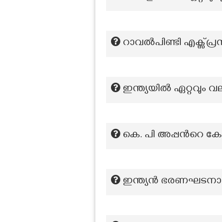
റാവൽപിണ്ടി എക്സ്പ്
ഇന്ത്യയിൽ ഏറ്റവും
കെ. പി അപ്പന്‍റെ ക
ഇന്ത്യൻ ഭരണഘടനാ ശ