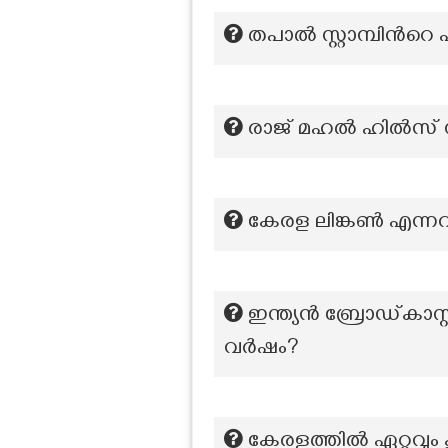
തപാൽ സ്റ്റാമ്പിന്‍റെ
രാജ് മഹൽ ഹിൽസ് സ്
കേരള ലിങ്കൺ എന്നറി
ഇന്ത്യൻ ബ്രോഡ്കാസ
വർഷം?
കേരളത്തിൽ ഏറ്റവും ക