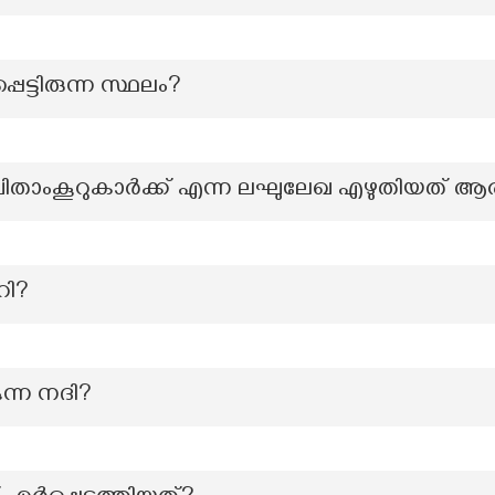
െട്ടിരുന്ന സ്ഥലം?
വിതാംകൂറുകാർക്ക് എന്ന ലഘുലേഖ എഴുതിയത് ആര
റി?
ുന്ന നദി?