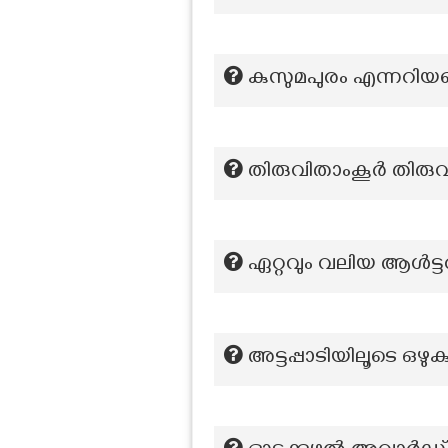
കുസുമപുരം എന്നറിയപ്പ
തിരുവിതാംകൂർ തിരു
ഏറ്റവും വലിയ ആൾട്ട
അട്ടപ്പാടിയിലൂടെ ഒഴുക