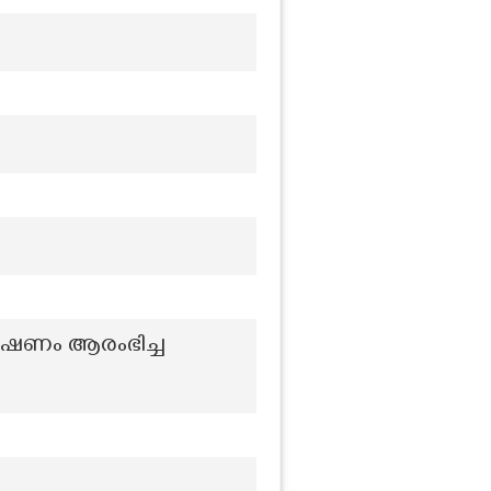
രേഷണം ആരംഭിച്ച