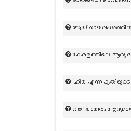
ഓടക്കുഴൽ അവാർഡ് ഏ
ആയ് രാജവംശത്തിന്‍
കേരളത്തിലെ ആദ്യ 
‘ഹീര’ എന്ന കൃതിയുട
വന്ദേമാതരം ആദ്യമ