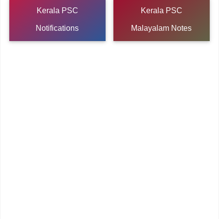
Kerala PSC
Kerala PSC
Notifications
Malayalam Notes