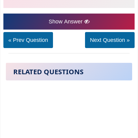
Show Answer
« Prev Question
Next Question »
RELATED QUESTIONS