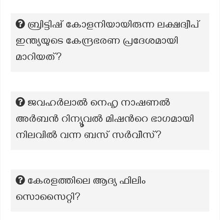
ബ്രിട്ടിഷ് കോളനിയായിരുന്ന ലക്ഷദ്വീപ്
ഇന്ത്യയുടെ കേന്ദ്രഭരണ പ്രദേശമായി
മാറിയത്?
ജവഹർലാൽ നെഹൃ നാഷണൽ
അർബൻ റിന്യൂവൽ മിഷന്‍റെ ഭാഗമായി
നിലവിൽ വന്ന ബസ് സർവീസ്?
കേരളത്തിലെ ആദ്യ ഫിലിം
സൊസൈറ്റി?