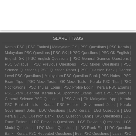
SEARCH TAGS
Kerala PSC | PSC Thulasi | Malayalam GK | PSC Questions | PSC Kerala |
Malayalam PSC Questions | PSC GK | KPSC Questions | PSC GK English |
English GK | PSC English Questions | PSC General Science Questions |
PSC Syllabus | PSC Previous Questions | PSC Model Questions | PSC
Science Questions | PSC Question Paper | PSC Question Bank | Degree
Level PSC Questions | Malayalam PSC Question Bank | PSC Notes | PSC
Exam Tips | PSC Mock Tests | GK Mock Tests | Kerala PSC Tips | PSC
Notifications | PSC Thulasi Login | PSC Profile Login | Kerala PSC Exams |
PSC Exam Calendar | Kerala PSC Upcoming Exams | Kerala PSC Syllabus |
General Science PSC Questions | PSC App | GK Malayalam App | Kerala
PSC Ranked Lists | Kerala PSC Helper | Government Jobs | Kerala
Government Jobs | LDC Questions | LDC Kerala | LGS Questions | LGS
Kerala | LDC Question Bank | LGS Question Bank | KAS Questions | LDC
Exam Pattern | LDC Previous Questions | LGS Previous Questions | LGS
Model Questions | LDC Model Questions | LDC Rank File | LDC Question
Bank | Kerala PSC Repeated Questions | Best PSC Questions | Latest PSC